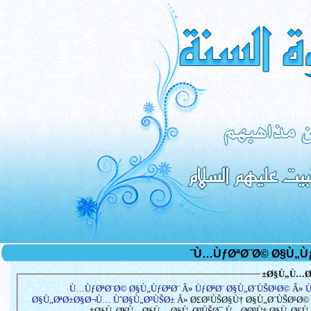
Ø§Ù„Ù…Ø³
Ù…ÙƒØªØ¨Ø© Ø§Ù„ÙƒØªØ¨
Â»
ÙƒØªØ¨ Ø§Ù„Ø´ÙŠØ¹Ø©
Â»
Ù
Ø§Ù„ØªØ±Ø§Ø¬Ù… ÙˆØ§Ù„Ø³ÙŠØ±
Â» Ø£Ø¹ÙŠØ§Ù† Ø§Ù„Ø´ÙŠØ¹Ø© Ø
Ø§Ù„Ø¥Ù…Ø§Ù… Ø§Ù„Ø³ÙŠØ¯ Ù…Ø­Ø³Ù† Ø§Ù„Ø£Ù