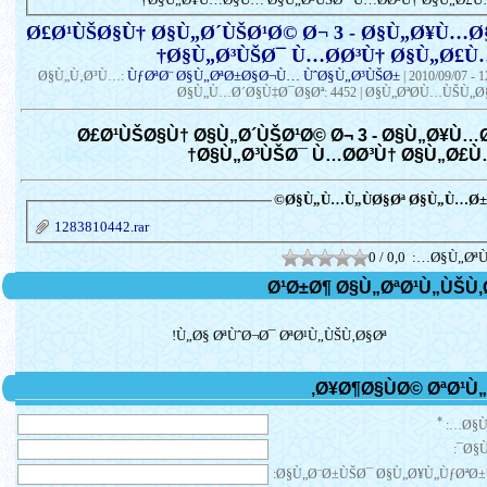
Ø£Ø¹ÙŠØ§Ù† Ø§Ù„Ø´ÙŠØ¹Ø© Ø¬ 3 - Ø§Ù„Ø¥Ù…
Ø§Ù„Ø³ÙŠØ¯ Ù…Ø­Ø³Ù† Ø§Ù„Ø£Ù
ÙƒØªØ¨ Ø§Ù„ØªØ±Ø§Ø¬Ù… ÙˆØ§Ù„Ø³ÙŠØ±
Ø§Ù„Ù‚Ø³Ù…:
|
2010/09/07 - 
Ø§Ù„Ù…Ø´Ø§Ù‡Ø¯Ø§Øª: 4452 | Ø§Ù„ØªØ­Ù…ÙŠÙ„Ø§
Ø£Ø¹ÙŠØ§Ù† Ø§Ù„Ø´ÙŠØ¹Ø© Ø¬ 3 - Ø§Ù„Ø¥Ù
Ø§Ù„Ø³ÙŠØ¯ Ù…Ø­Ø³Ù† Ø§Ù„Ø£Ù
Ø§Ù„Ù…Ù„ÙØ§Øª Ø§Ù„Ù…Ø±Ù
1283810442.rar
0 / 0,0
Ø§Ù„ØªÙ
Ù„Ø§ ØªÙˆØ¬Ø¯ ØªØ¹Ù„ÙŠÙ‚Ø§Øª!
*
Ø§Ù
Ø§Ù
Ø§Ù„Ø¨Ø±ÙŠØ¯ Ø§Ù„Ø¥Ù„ÙƒØªØ±