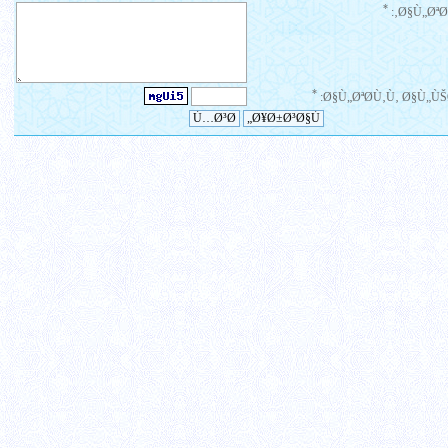
*
Ø§Ù„ØªØ¹
*
Ø§Ù„ØªØ­Ù‚Ù‚ Ø§Ù„ÙŠ