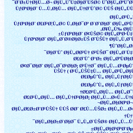
Ø¨Ø±Ù†Ø§Ù…Ø¬ Ø§Ù„ÙˆÙ‡Ø§Ø¨ÙŠØ© ÙˆØ§Ù„ØªÙˆØ­
ÙƒØªØ§Ø¨ Ù…Ù‚Ø§Ù… Ø§Ù„Ù†Ø¨ÙˆØ© ÙÙŠ Ø§Ù„Ù
Ø§Ù„Ø³Ù„
ÙƒØªØ§Ø¨ Ø£Ø³Ø¦Ù„Ø© Ù‚Ø§Ø¯Øª Ø´Ø¨Ø§Ø¨ Ø§Ù„Ø³
Ø¥Ù„Ù‰ Ø§Ù„
ÙƒØªØ§Ø¨ Ø¢ÙŠØ© Ø§Ù„ØªØ·Ù‡
ÙƒØªØ§Ø¨ Ø§Ù„Ø¨Ø®Ø§Ø±ÙŠ Ø¨ÙŠÙ† Ø§Ù„Ù‚Ø¨
ÙˆØ§Ù„Ø±
Ø§Ø¨Ùˆ Ø§Ù„Ø­Ø³Ù† Ø²ÙŠØ¯ Ø§Ù„Ø´Ù‡
Ø£Ø¨Ùˆ Ø°Ø± Ø§Ù„ØºÙØ§
Ø¢Ø¯Ø§Ø¨ Ø§Ù„Ø¯Ø¹Ø§Ø¡ Ø¹Ù†Ø¯ Ø§Ù„Ù…Ø¹Øµ
ÙŠÙ† ( Ø¹Ù„ÙŠÙ‡Ù… Ø§Ù„Ø³Ù„Ø§
Ø£ØµÙˆÙ„ Ø§Ù„ÙƒØ§Ù
Ø£ØµÙˆÙ„ Ø§Ù„ÙƒØ§Ù
Ø£Ø¹Ù„Ø§Ù… Ø§Ù„Ø¯
Ø£Ø¹Ù„Ø§Ù… Ø§Ù„Ù†Ø³Ø§Ø¡ Ø§Ù„Ù…Ø¤Ù…Ù†
Ø§Ù„Ø§Ø­ØªØ¬
Ø§Ù„Ø£Ø±Ø¨Ø¹ÙŠÙ† ÙÙŠ Ø­Ø¨ Ø£Ù…ÙŠØ± Ø§Ù„Ù…
Ù†
Ø§Ù„Ø§Ø±Ø´Ø§Ø¯ Ù„Ù„Ø´ÙŠØ® Ø§Ù„Ù…Ù
Ø§Ù„Ø§Ø³ØªØ¨Øµ