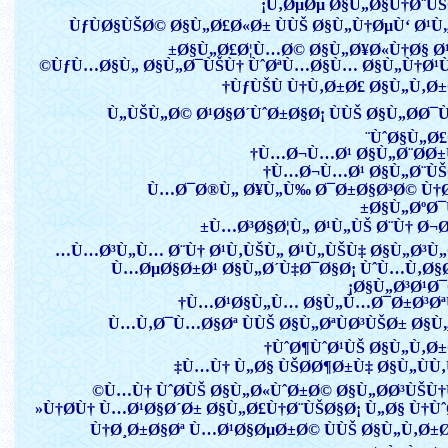
Ù‚ØµØµ Ø§Ù„Ø§Ù†Ø¨ÙŠ
ÙƒÙØ§ÙŠØ© Ø§Ù„Ø£Ø«Ø± ÙÙŠ Ø§Ù„Ù†ØµÙ‘ Ø¹
Ø§Ù„Ø£Ø¦Ù…Ø© Ø§Ù„Ø¥Ø«Ù†Ø§ Ø¹
ÙƒÙ…Ø§Ù„ Ø§Ù„Ø¯ÙŠÙ† ÙˆØªÙ…Ø§Ù… Ø§Ù„Ù†Ø¹
ÙƒÙŠÙ Ù†Ù‚Ø±Ø£ Ø§Ù„Ù‚Ø±
Ù„ÙŠÙ„Ø© Ø¹Ø§Ø´ÙˆØ±Ø§Ø¡ ÙÙŠ Ø§Ù„Ø­Ø¯
ÙˆØ§Ù„Ø£
Ù…Ø¬Ù…Ø¹ Ø§Ù„Ø¨Ø­Ø±
Ù…Ø¬Ù…Ø¹ Ø§Ù„Ø¨ÙŠ
Ù…Ø¯Ø®Ù„ Ø¥Ù„Ù‰ Ø¯Ø±Ø§Ø³Ø© Ù†
Ø§Ù„ØºØ¯
Ù…Ø³Ø§Ø¦Ù„ Ø¹Ù„ÙŠ Ø¨Ù† Ø¬Ø¹
Ù…Ø³Ù„Ù… Ø¨Ù† Ø¹Ù‚ÙŠÙ„ Ø¹Ù„ÙŠÙ‡ Ø§Ù„Ø³Ù„
Ù…ØµØ§Ø±Ø¹ Ø§Ù„Ø´Ù‡Ø¯Ø§Ø¡ ÙˆÙ…Ù‚Ø§
Ø§Ù„Ø³Ø¹Ø¯
Ù…Ø¹Ø§Ù„Ù… Ø§Ù„Ù…Ø¯Ø±Ø³Øª
Ù…Ù‚Ø¯Ù…Ø§Øª ÙÙŠ Ø§Ù„ØªÙØ³ÙŠØ± Ø§
ÙˆØ¶ÙˆØ¹ÙŠ Ø§Ù„Ù‚Ø±
Ù…Ù† Ù„Ø§ ÙŠØ­Ø¶Ø±Ù‡ Ø§Ù„ÙÙ‚
Ù…Ù† ÙˆØ­ÙŠ Ø§Ù„Ø«ÙˆØ±Ø© Ø§Ù„Ø­Ø³ÙŠÙ†
Ù†Ø­Ù† Ù…Ø¹Ø§Ø´Ø± Ø§Ù„Ø£Ù†Ø¨ÙŠØ§Ø¡ Ù„Ø§ Ù†Ùˆ
Ù†Ø¸Ø±Ø§Øª Ù…Ø¹Ø§ØµØ±Ø© ÙÙŠ Ø§Ù„Ù‚Ø±