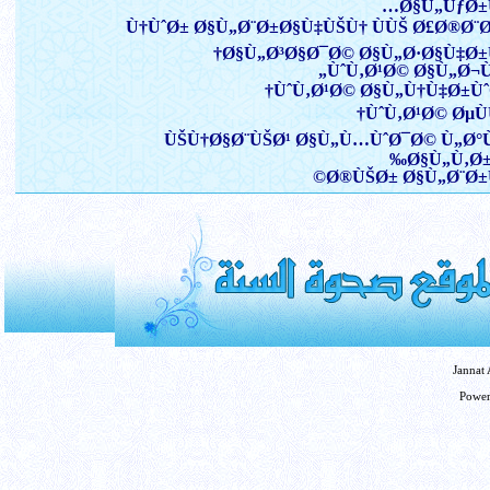
Ø§Ù„ÙƒØ±
Ù†ÙˆØ± Ø§Ù„Ø¨Ø±Ø§Ù‡ÙŠÙ† ÙÙŠ Ø£Ø®Ø¨
Ø§Ù„Ø³Ø§Ø¯Ø© Ø§Ù„Ø·Ø§Ù‡Ø±
ÙˆÙ‚Ø¹Ø© Ø§Ù„Ø¬
ÙˆÙ‚Ø¹Ø© Ø§Ù„Ù†Ù‡Ø±Ùˆ
ÙˆÙ‚Ø¹Ø© ØµÙ
ÙŠÙ†Ø§Ø¨ÙŠØ¹ Ø§Ù„Ù…ÙˆØ¯Ø© Ù„Ø°
Ø§Ù„Ù‚Ø±
Ø®ÙŠØ± Ø§Ù„Ø¨Ø±
Jannat
Powe