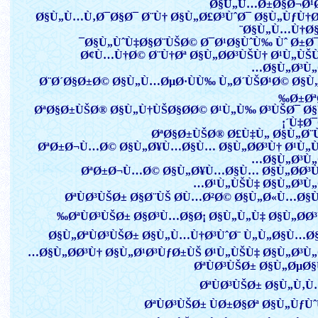
Ø§Ù„Ù…Ø±Ø§Ø¬Ø¹
Ø§Ù„Ù…Ù‚Ø¯Ø§Ø¯ Ø¨Ù† Ø§Ù„Ø£Ø³ÙˆØ¯ Ø§Ù„ÙƒÙ†
Ø§Ù„Ù…Ù†Ø§
Ø§Ù„ÙˆÙ‡Ø§Ø¨ÙŠØ© Ø¯Ø¹Ø§ÙˆÙ‰ Ùˆ Ø±Ø¯
Ø¢Ù…Ù†Ø© Ø¨Ù†Øª Ø§Ù„Ø­Ø³ÙŠÙ† Ø¹Ù„ÙŠ
Ø§Ù„Ø³Ù„
Ø¨Ø´Ø§Ø±Ø© Ø§Ù„Ù…ØµØ·ÙÙ‰ Ù„Ø´ÙŠØ¹Ø© Ø§
Ø±Øª
ØªØ§Ø±ÙŠØ® Ø§Ù„Ù†ÙŠØ§Ø­Ø© Ø¹Ù„Ù‰ Ø³ÙŠØ¯ Ø
´Ù‡Ø¯
ØªØ§Ø±ÙŠØ® Ø£Ù‡Ù„ Ø§Ù„Ø¨
ØªØ±Ø¬Ù…Ø© Ø§Ù„Ø¥Ù…Ø§Ù… Ø§Ù„Ø­Ø³Ù† Ø¹Ù„
Ø§Ù„Ø³Ù„
ØªØ±Ø¬Ù…Ø© Ø§Ù„Ø¥Ù…Ø§Ù… Ø§Ù„Ø­Ø³
Ø¹Ù„ÙŠÙ‡ Ø§Ù„Ø³Ù„
ØªÙØ³ÙŠØ± Ø§Ø¨ÙŠ Ø­Ù…Ø²Ø© Ø§Ù„Ø«Ù…Ø§
ØªÙØ³ÙŠØ± Ø§Ø³Ù…Ø§Ø¡ Ø§Ù„Ù„Ù‡ Ø§Ù„Ø­Ø³
Ø§Ù„ØªÙØ³ÙŠØ± Ø§Ù„Ù…Ù†Ø³ÙˆØ¨ Ù„Ù„Ø§Ù…
Ø§Ù„Ø­Ø³Ù† Ø§Ù„Ø¹Ø³ÙƒØ±ÙŠ Ø¹Ù„ÙŠÙ‡ Ø§Ù„Ø³Ù„
ØªÙØ³ÙŠØ± Ø§Ù„ØµØ§
ØªÙØ³ÙŠØ± Ø§Ù„Ù‚
ØªÙØ³ÙŠØ± ÙØ±Ø§Øª Ø§Ù„ÙƒÙˆ