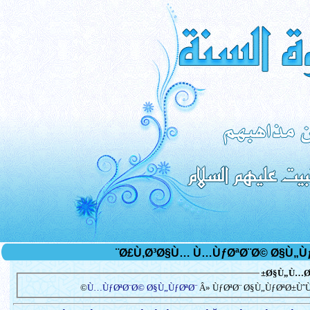
Ø§Ù„Ù…Ø³
Ù…ÙƒØªØ¨Ø© Ø§Ù„ÙƒØªØ¨
Â» ÙƒØªØ¨ Ø§Ù„ÙƒØªØ±ÙˆÙ