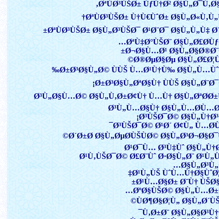
ØªÙØ³ÙŠØ± ÙƒÙ†Ø² Ø§Ù„Ø¯Ù‚Ø§
ØªÙØ³ÙŠØ± Ù†Ù€ÙˆØ± Ø§Ù„Ø«Ù‚Ù„
ØªÙØ³ÙŠØ± Ø§Ù„Ø³ÙŠØ¯ Ø¹Ø¨Ø¯ Ø§Ù„Ù„Ù‡ Ø´
ØªÙ‡Ø°ÙŠØ¨ Ø§Ù„Ø£Ø­Ùƒ
Ø¬Ø§Ù…Ø¹ Ø§Ù„Ø§Ø®Ø¨
Ø®ØµØ§Øµ Ø§Ù„Ø£Ø¦
Ø±Ø³Ø§Ù„Ø© ÙÙŠ Ù…Ø¹Ù†Ù‰ Ø§Ù„Ù…Ùˆ
Ø±Ø³Ø§Ù„ØªØ§Ù† ÙÙŠ Ø§Ù„Ø¨Ø¯
Ø³Ù„Ø§Ù…Ø© Ø§Ù„Ù‚Ø±Ø¢Ù† Ù…Ù† Ø§Ù„ØªØ­Ø±
Ø³Ù„Ù…Ø§Ù† Ø§Ù„Ù…Ø­Ù…
Ø³ÙŠØ¯Ø© Ø§Ù„Ù†Ø³
Ø³ÙŠØ¯Ø© Ø¹Ø´ Ø¢Ù„ Ù…Ø­
Ø´Ø±Ø­ Ø§Ù„ØµØ­ÙŠÙØ© Ø§Ù„Ø³Ø¬Ø§Ø¯
Ø¹Ø¯Ù… Ø³Ù‡Ùˆ Ø§Ù„Ù†
Ø¹Ù‚ÙŠØ¯Ø© Ø£Ø¨Ùˆ Ø·Ø§Ù„Ø¨ Ø¹Ù„
Ø§Ù„Ø³Ù„
Ø¹Ù„ÙŠ ÙˆÙ…Ù†Ø§ÙˆØ¦
Ø¹Ù…Ø§Ø± Ø¨Ù† ÙŠØ§
ØºØ§ÙŠØ© Ø§Ù„Ù…Ø±
ÙØ¶Ø§Ø¦Ù„ Ø§Ù„Ø´ÙŠ
Ù‚Ø±Ø¨ Ø§Ù„Ø§Ø³Ù†