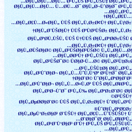
Ø§Ù„Ø§Ù…Ø§Ù… Ø¹Ù„ÙŠ Ø¹Ù„ÙŠÙ‡ Ø§Ù„Ø³Ù„
Ø§Ù„Ø§Ù…Ø§Ù… Ù…Ø­Ù…Ø¯ Ø§Ù„Ø¬ÙˆØ§Ø¯ Ø¹Ù„
Ø§Ù„Ø³Ù„
Ø§Ù„Ø£Ù…
Ø§Ù„Ø£Ù…Ø«Ø§Ù„ ÙÙŠ Ø§Ù„Ù‚Ø±Ø¢Ù† Ø§Ù„ÙƒØ±
Ø§Ù„Ø¨ÙŠØ§Ù† ÙÙŠ ØªÙØ³ÙŠØ± Ø§Ù„Ù‚Ø±
Ø§Ù„ØªØ­Ù‚ÙŠÙ‚ ÙÙŠ Ù†ÙÙŠ Ø§Ù„ØªØ­Ø±ÙŠÙ 
Ø§Ù„Ù‚Ø±Ø¢Ù† Ø§Ù„ÙƒØ±
Ø§Ù„Ø­ÙŠØ§Ø© Ø§Ù„Ø³ÙŠØ§Ø³ÙŠØ© Ù„Ù„Ø§Ù…
Ø§Ù„Ø­Ø³Ù† Ø¹Ù„ÙŠÙ‡ Ø§Ù„Ø³Ù„
Ø§Ù„Ø³ÙŠØ¯Ø© ÙØ§Ø·Ù…Ø© Ø§Ù„Ø²Ù‡Ø±
Ø¹Ù„ÙŠÙ‡Ø§ Ø§Ù„Ø³Ù„
Ø§Ù„Ø²ÙˆØ§Ø¬ Ø§Ù„Ù…ÙˆÙ‚Ù‘Øª Ø¹Ù†Ø¯ Ø§Ù„
Ø§Ø¨Ø© ÙˆØ§Ù„ØªØ§Ø¨Ø¹
Ø§Ù„Ø²ÙˆØ§Ø¬ Ø§Ù„Ù…Ø¤Ù‚Øª ÙÙŠ Ø§Ù„Ø¥Ø³Ù„
Ø§Ù„Ø³Ø¬ÙˆØ¯ Ø¹Ù„Ù‰ Ø§Ù„ØªØ±Ø¨Ø© Ø§
Ø³ÙŠÙ†
Ø§Ù„ØµØ­Ø§Ø¨Ø© ÙÙŠ Ø§Ù„Ù‚Ø±Ø§Ù† ÙˆØ§Ù„Ø³
ÙˆØ§Ù„ØªØ£Ø±
Ø§Ù„ØµÙ‘Ø±Ø§Ø¹ Ø¨ÙŠÙ† Ø§Ù„Ø£Ù…ÙˆÙŠÙŠÙ† 
Ø¨Ø§Ø¯Ø¦ Ø§Ù„Ø¥Ø³Ù„
Ø§Ù„Ø¹Ø¨Ù‘Ø§Ø³ Ø¨Ù† Ø¹Ù„ÙŠ Ø¹Ù„ÙŠÙ‡
Ø§Ù„Ø³Ù„