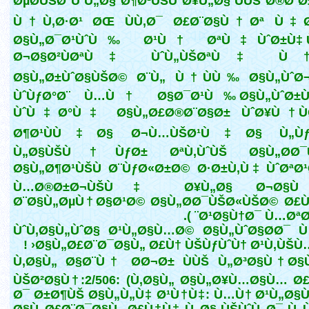
ØµØ­ÙŠØ­ ÙˆÙ„Ø§ Ø¶Ø¹ÙŠÙ Ø¥Ù„Ø§ ÙÙŠ Ø®Ø¨
Ù†Ù‚Ø·Ø¹ ØŒ ÙÙ‚Ø¯ Ø£Ø¨Ø§Ù†Øª Ù‡
Ø§Ù„Ø¯Ø¹ÙˆÙ‰ Ø¹Ù† ØªÙ‡ÙˆØ±Ù‡ 
Ø¬Ø§Ø²ÙØªÙ‡ ÙˆÙ„ÙŠØªÙ‡ Ù†Ù
Ø§Ù„Ø±ÙˆØ§ÙŠØ© Ø¨Ù„ Ù†ÙÙ‰ Ø§Ù„ÙˆØ¬
ÙˆÙƒØ°Ø¨ Ù…Ù† Ø§Ø¯Ø¹Ù‰ Ø§Ù„ÙˆØ±ÙˆØ
ÙˆÙ‡Ø°Ù‡ Ø§Ù„Ø£Ø®Ø¨Ø§Ø± ÙˆØ¥Ù† Ù
Ø¶Ø¹ÙÙ‡Ø§ Ø¬Ù…ÙŠØ¹Ù‡Ø§ Ù„Ù
Ù„Ø§ÙŠÙ†ÙƒØ± ØªÙ‚ÙˆÙŠ Ø§Ù„Ø­Ø¯
Ø§Ù„Ø¶Ø¹ÙŠÙ Ø¨ÙƒØ«Ø±Ø© Ø·Ø±Ù‚Ù‡ ÙˆØªØ
Ù…Ø®Ø±Ø¬ÙŠÙ‡ Ø¥Ù„Ø§ Ø¬Ø§Ù
Ø¨Ø§Ù„ØµÙ†Ø§Ø¹Ø© Ø§Ù„Ø­Ø¯ÙŠØ«ÙŠØ© Ø£Ù
Ø¹Ø§Ù†Ø¯ Ù…ØªØ¹Øµ
ÙˆÙ‚Ø§Ù„ÙˆØ§ Ø¹Ù„Ø§Ù…Ø© Ø§Ù„ÙˆØ§Ø­Ø¯ 
Ø§Ù„Ø£Ø¨Ø¯Ø§Ù„ Ø£Ù† ÙŠÙƒÙˆÙ† Ø¹Ù‚ÙŠÙ…Ø
Ù‚Ø§Ù„ Ø§Ø¨Ù† Ø­Ø¬Ø± ÙÙŠ Ù„Ø³Ø§Ù† Ø§
ÙŠØ²Ø§Ù†:2/506: (Ù‚Ø§Ù„ Ø§Ù„Ø¥Ù…Ø§Ù… Ø
Ø¯ Ø±Ø¶ÙŠ Ø§Ù„Ù„Ù‡ Ø¹Ù†Ù‡: Ù…Ù† Ø¹Ù„Ø