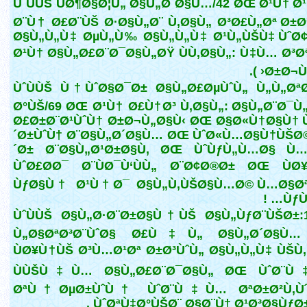
ÙˆÙÙŠ ÙØ¶Ø§Ø¦Ù„ Ø§Ù„Ø´Ø§Ù…/42 ØŒ Ø¹Ù† Ø
Ø¨Ù† Ø£Ø¨ÙŠ Ø·Ø§Ù„Ø¨ Ù‚Ø§Ù„ Ø³Ø£Ù„Øª Ø±Ø
Ø§Ù„Ù„Ù‡ ØµÙ„Ù‰ Ø§Ù„Ù„Ù‡ Ø¹Ù„ÙŠÙ‡ ÙˆØ
Ø¹Ù† Ø§Ù„Ø£Ø¨Ø¯Ø§Ù„ØŸ ÙÙ‚Ø§Ù„: Ù‡Ù… Ø³Ø
Ø±Ø¬Ù„Ø
ÙˆÙÙŠ Ù†ÙˆØ§Ø¯Ø± Ø§Ù„Ø£ØµÙˆÙ„ Ù„Ù„Øª
Ø°ÙŠ/69 ØŒ Ø¹Ù† Ø£Ù†Ø³ Ù‚Ø§Ù„: Ø§Ù„Ø¨Ø¯Ù
Ø£Ø±Ø¨Ø¹ÙˆÙ† Ø±Ø¬Ù„Ø§Ù‹ ØŒ Ø§Ø«Ù†Ø§Ù† 
´Ø±ÙˆÙ† Ø¨Ø§Ù„Ø´Ø§Ù… ØŒ ÙˆØ«Ù…Ø§Ù†ÙŠØ
´Ø± Ø¨Ø§Ù„Ø¹Ø±Ø§Ù‚ ØŒ ÙˆÙƒÙ„Ù…Ø§ Ù…
ÙˆØ£Ø­Ø¯ Ø¨ÙØ¯Ù‘ÙÙ„ Ø¨Ø¢Ø®Ø± ØŒ ÙØ
ÙƒØ§Ù† Ø¹Ù†Ø¯ Ø§Ù„Ù‚ÙŠØ§Ù…Ø© Ù…Ø§Øª
ÙƒÙ„
ÙˆÙÙŠ Ø§Ù„Ø·Ø¨Ø±Ø§Ù†ÙŠ Ø§Ù„ÙƒØ¨ÙŠØ±:1
Ù„Ø§ØªØ³Ø¨ÙˆØ§ Ø£Ù‡Ù„ Ø§Ù„Ø´Ø§Ù
ÙØ¥Ù†ÙŠ Ø³Ù…Ø¹Øª Ø±Ø³ÙˆÙ„ Ø§Ù„Ù„Ù‡ ÙŠÙ‚
ÙÙŠÙ‡Ù… Ø§Ù„Ø£Ø¨Ø¯Ø§Ù„ ØŒ ÙˆØ¨
ØªÙ†ØµØ±ÙˆÙ† ÙˆØ¨Ù‡Ù… ØªØ±Ø²Ù‚Ùˆ
ÙˆØªÙ‡Ø°ÙŠØ¨ Ø§Ø¨Ù† Ø¹Ø³Ø§ÙƒØ±:1