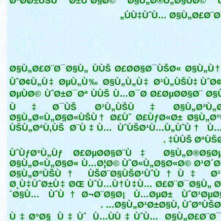
ØªØ­Ø±ÙŠÙ Ø±ÙˆØ§Ø© Ø§Ù„Ø®Ù„Ø§ÙØ© 
ÙÙ‡ÙˆÙ… Ø§Ù„Ø£Ø¨Ø
Ø§Ù„Ø£Ø¨Ø¯Ø§Ù„ ÙÙŠ Ø£Ø­Ø§Ø¯ÙŠØ« Ø§Ù„Ù
ÙˆØ¢Ù„Ù‡ ØµÙ„Ù‰ Ø§Ù„Ù„Ù‡ Ø¹Ù„ÙŠÙ‡ ÙˆØ
ØµÙØ© ÙˆØ±Ø¯Øª ÙÙŠ Ù…Ø¯Ø­ Ø£ØµØ­Ø§Ø¨ Ø
Ù‡Ø¯ÙŠ Ø¹Ù„ÙŠÙ‡ Ø§Ù„Ø³Ù„Ø
Ø§Ù„Ø«Ù„Ø§Ø«ÙŠÙ† Ø£Ùˆ Ø£ÙƒØ«Ø± Ø§Ù„Ø°
ÙŠÙ„ØªÙ‚ÙŠ Ø¨Ù‡Ù… ÙˆÙŠØ¹Ù…Ù„ÙˆÙ† Ù…
ÙÙŠ ØºÙŠØ¨
ÙˆÙƒØ°Ù„Ùƒ Ø£ØµØ­Ø§Ø¨Ù‡ Ø§Ù„Ø®Ø§Øµ
Ø§Ù„Ø«Ù„Ø§Ø« Ù…Ø¦Ø© ÙˆØ«Ù„Ø§Ø«Ø© Ø¹Ø´
Ø§Ù„Ø°ÙŠÙ† ÙŠØ¨Ø§ÙŠØ¹ÙˆÙ†Ù‡ Ø¹
Ø¸Ù‡ÙˆØ±Ù‡ ØŒ ÙˆÙ…Ù†Ù‡Ù… Ø£Ø¨Ø¯Ø§Ù„ Ø
´Ø§Ù… ÙˆÙ†Ø¬Ø¨Ø§Ø¡ Ù…ØµØ± ÙˆØ¹ØµØ§
Ø§Ù„Ø¹Ø±Ø§Ù‚ ÙˆØºÙŠØ±Ù
Ù‡Ø°Ø§ Ù‡Ùˆ Ù…ÙÙ‡ÙˆÙ… Ø§Ù„Ø£Ø¨Ø¯