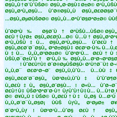
Ø§Ù„Ù†Ø¨ÙˆÙŠØ© Ø§Ù„Ø·Ø§Ù‡Ø±Ø© Ø¹Ù„ÙŠ
Ø§Ù„Ø³Ù„Ø§Ù… ÙˆØ®Ø§Ù„Ù Ø§Ù„Ø£Ø­Ø§Ø¯
Ø§Ù„ØµØ­ÙŠØ­Ø© Ø§Ù„Ù…ØªÙˆØ§ØªØ±Ø© ÙÙŠÙ‡Ù…
ÙˆØ­ØªÙ‰ Ø§Ø¨Ù† ØªÙŠÙ…ÙŠØ© Ø§Ù„
Ø£Ù†ÙƒØ± Ø§Ù„Ø£Ø¦Ù…Ø© Ù…Ù† Ø§Ù„Ø¹Øª
Ø¹Ù„ÙŠÙ‡Ù… Ø§Ù„Ø³Ù„Ø§Ù… ÙˆØ£Ù†
Ø§Ù„Ø£Ø¨Ø¯Ø§Ù„ ØªØ±Ø§Ù‡ Ø£Ø¹Ø·Ù‰ Ù…Ù‚
Ù‡Ù… Ù„Ù„Ø³Ø­Ø±Ø© ÙˆØ²Ø¹Ù… Ø£Ù†
ÙŠÙ‚Ø¯Ø±ÙˆÙ† Ø¹Ù„Ù‰ Ø§Ù„Ù…Ø¹Ø¬Ø²Ø§Ø
ÙˆØ£Ù†Ù‡ Ø´Ø®ØµÙŠØ§Ù‹ Ø¹Ù†Ø¯Ù‡ Ø¬Ù
Ù„Ù‚Ø¯ Ø£Ø¹Ø¬Ø¨ Ø§Ù„Ù‚ÙˆÙ… Ù…ÙÙ‡
Ø§Ù„Ø£Ø¨Ø¯Ø§Ù„ ÙØ³Ø±Ù‚ÙˆÙ‡ ÙˆÙˆØ¶Ø¹
Ù„Ø£Ù‡Ù„ Ø§Ù„Ø´Ø§Ù… ! Ø«Ù… ÙˆØ¬Ø¯
Ø£Ù†Ù‡ ÙŠØ³ØªØ¨Ø·Ù† ÙƒÙˆÙ†Ù‡Ù… Ù…Ù†Ø¸
Ø© Ø¥Ù„Ù‡ÙŠØ© Ù„Ø£Ù†Ù‡ Ù„Ø§ Ù…Ø¹
Ù„Ù„Ø¨Ø¯Ù„Ø§Ø¡ ÙÙŠ ÙƒÙ„ Ø¹ØµØ± Ø¥
Ø¨Ø°Ù„Ùƒ ! ÙØ²Ø¹Ù…ÙˆØ§ Ø£Ù† Ø§Ù„