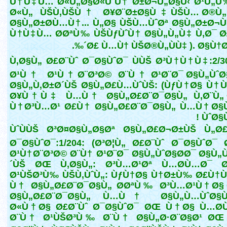
Ù†Ù‡Ù… Ø«Ù„Ø§Ø«ÙˆÙ† Ø±Ø¬Ù„Ø§Ù‹ Ø¹Ù„Ù
Ø«Ù„ ÙŠÙ‚ÙŠÙ† Ø¥Ø¨Ø±Ø§Ù‡ÙŠÙ… Ø®Ù„
Ø§Ù„Ø±Ø­Ù…Ù†... Ù„Ø§ ÙŠÙ…ÙˆØª Ø§Ù„Ø±Ø¬
Ù†Ù‡Ù… Ø­ØªÙ‰ ÙŠÙƒÙˆÙ† Ø§Ù„Ù„Ù‡ Ù‚Ø¯ 
´Ø£ Ù…Ù† ÙŠØ®Ù„ÙÙ‡ ). Ø§Ù†Øª
Ù‚Ø§Ù„ Ø£Ø¨Ùˆ Ø¯Ø§ÙˆØ¯ ÙÙŠ Ø³Ù†Ù†Ù‡:2/
Ø¹Ù† Ø¹Ù†Ø¨Ø³Ø© Ø¨Ù† Ø¹Ø¨Ø¯ Ø§Ù„ÙˆØ§
Ø§Ù„Ù‚Ø±Ø´ÙŠ Ø§Ù„Ø£Ù…ÙˆÙŠ: (ÙƒÙ†Ø§ Ù†Ù
Ø¥Ù†Ù‡ Ù…Ù† Ø§Ù„Ø£Ø¨Ø¯Ø§Ù„ Ù‚Ø¨Ù„ 
Ù†Ø³Ù…Ø¹ Ø£Ù† Ø§Ù„Ø£Ø¨Ø¯Ø§Ù„ Ù…Ù† Ø§
ÙˆØ§Ù
ÙˆÙÙŠ Ø³Ø¤Ø§Ù„Ø§Øª Ø§Ù„Ø£Ø¬Ø±ÙŠ Ù„Ø£
Ø¯Ø§ÙˆØ¯:1/204: (Ø³Ø¦Ù„ Ø£Ø¨Ùˆ Ø¯Ø§ÙˆØ¯
Ø¹Ù†Ø¨Ø³Ø© Ø¨Ù† Ø¹Ø¨Ø¯ Ø§Ù„ÙˆØ§Ø­Ø¯ Ø§Ù„
´ÙŠ ØŒ Ù‚Ø§Ù„: Ø³Ù…Ø¹Øª Ù…Ø­Ù…Ø¯ 
Ø¹ÙŠØ³Ù‰ ÙŠÙ‚ÙˆÙ„: ÙƒÙ†Ø§ Ù†Ø±Ù‰ Ø£Ù†
Ù† Ø§Ù„Ø£Ø¨Ø¯Ø§Ù„ Ø­ØªÙ‰ Ø³Ù…Ø¹Ù†Ø§ 
Ø§Ù„Ø£Ø¨Ø¯Ø§Ù„ Ù…Ù† Ø§Ù„Ù…ÙˆØ§Ù„
Ø«Ù†Ø§ Ø£Ø¨Ùˆ Ø¯Ø§ÙˆØ¯ ØŒ Ù†Ø§ Ù…Ø­
Ø¨Ù† Ø¹ÙŠØ³Ù‰ Ø¨Ù† Ø§Ù„Ø·Ø¨Ø§Ø¹ ØŒ 