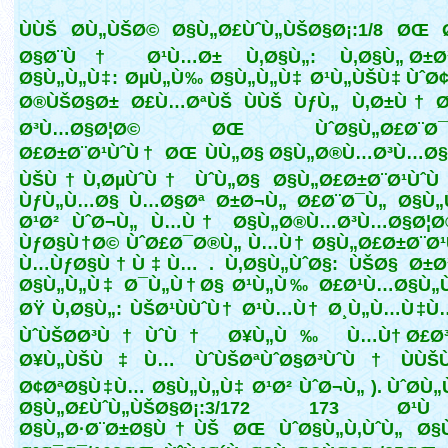
ÙÙŠ Ø­Ù„ÙŠØ© Ø§Ù„Ø£ÙˆÙ„ÙŠØ§Ø¡:1/8 ØŒ
Ø§Ø¨Ù† Ø¹Ù…Ø± Ù‚Ø§Ù„: Ù‚Ø§Ù„ Ø±Ø³
Ø§Ù„Ù„Ù‡: ØµÙ„Ù‰ Ø§Ù„Ù„Ù‡ Ø¹Ù„ÙŠÙ‡ ÙˆØ
Ø®ÙŠØ§Ø± Ø£Ù…ØªÙŠ ÙÙŠ ÙƒÙ„ Ù‚Ø±Ù† 
Ø³Ù…Ø§Ø¦Ø© ØŒ ÙˆØ§Ù„Ø£Ø¨Ø¯Ø
Ø£Ø±Ø¨Ø¹ÙˆÙ† ØŒ ÙÙ„Ø§ Ø§Ù„Ø®Ù…Ø³Ù…Ø§
ÙŠÙ†Ù‚ØµÙˆÙ† ÙˆÙ„Ø§ Ø§Ù„Ø£Ø±Ø¨Ø¹ÙˆÙ
ÙƒÙ„Ù…Ø§ Ù…Ø§Øª Ø±Ø¬Ù„ Ø£Ø¨Ø¯Ù„ Ø§Ù„
Ø¹Ø² ÙˆØ¬Ù„ Ù…Ù† Ø§Ù„Ø®Ù…Ø³Ù…Ø§Ø¦Ø
ÙƒØ§Ù†Ø© ÙˆØ£Ø¯Ø®Ù„ Ù…Ù† Ø§Ù„Ø£Ø±Ø¨Ø¹
Ù…ÙƒØ§Ù†Ù‡Ù… . Ù‚Ø§Ù„ÙˆØ§: ÙŠØ§ Ø±Ø³
Ø§Ù„Ù„Ù‡ Ø¯Ù„Ù†Ø§ Ø¹Ù„Ù‰ Ø£Ø¹Ù…Ø§Ù„
ØŸ Ù‚Ø§Ù„: ÙŠØ¹ÙÙˆÙ† Ø¹Ù…Ù† Ø¸Ù„Ù…Ù‡
ÙˆÙŠØ­Ø³Ù†ÙˆÙ† Ø¥Ù„Ù‰ Ù…Ù† Ø£Ø³
Ø¥Ù„ÙŠÙ‡Ù… ÙˆÙŠØªÙˆØ§Ø³ÙˆÙ† ÙÙŠ
Ø¢ØªØ§Ù‡Ù… Ø§Ù„Ù„Ù‡ Ø¹Ø² ÙˆØ¬Ù„ ). ÙˆØ­Ù
Ø§Ù„Ø£ÙˆÙ„ÙŠØ§Ø¡:3/172 173 
Ø§Ù„Ø·Ø¨Ø±Ø§Ù†ÙŠ ØŒ ÙˆØ§Ù„Ù‚ÙˆÙ„ Ø§