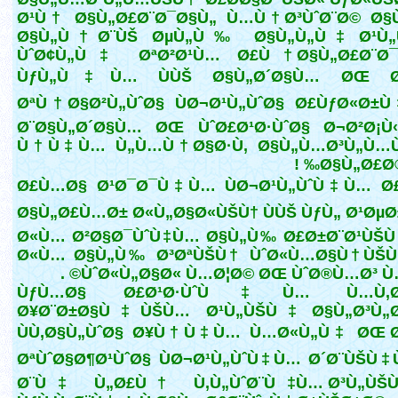
Ø¹Ù† Ø§Ù„Ø£Ø¨Ø¯Ø§Ù„ Ù…Ù†Ø³ÙˆØ¨Ø© Ø§
Ø§Ù„Ù†Ø¨ÙŠ ØµÙ„Ù‰ Ø§Ù„Ù„Ù‡ Ø¹Ù„
ÙˆØ¢Ù„Ù‡ ØªØ²Ø¹Ù… Ø£Ù† Ø§Ù„Ø£Ø¨Ø¯
ÙƒÙ„Ù‡Ù… ÙÙŠ Ø§Ù„Ø´Ø§Ù… ØŒ 
ØªÙ†Ø§Ø²Ù„ÙˆØ§ ÙØ¬Ø¹Ù„ÙˆØ§ Ø£ÙƒØ«Ø±
Ø¨Ø§Ù„Ø´Ø§Ù… ØŒ ÙˆØ£Ø¹Ø·ÙˆØ§ Ø¬Ø²Ø¡Ù
Ù†Ù‡Ù… Ù„Ù…Ù†Ø§Ø·Ù‚ Ø§Ù„Ù…Ø³Ù„Ù…
Ø§Ù„Ø£Ø®Ø
Ø£Ù…Ø§ Ø¹Ø¯Ø¯Ù‡Ù… ÙØ¬Ø¹Ù„ÙˆÙ‡Ù… Ø£
Ø§Ù„Ø£Ù…Ø± Ø«Ù„Ø§Ø«ÙŠÙ† ÙÙŠ ÙƒÙ„ Ø¹Øµ
Ø«Ù… Ø²Ø§Ø¯ÙˆÙ‡Ù… Ø§Ù„Ù‰ Ø£Ø±Ø¨Ø¹ÙŠÙ
Ø«Ù… Ø§Ù„Ù‰ Ø³ØªÙŠÙ† ÙˆØ«Ù…Ø§Ù†ÙŠÙ
ÙˆØ«Ù„Ø§Ø« Ù…Ø¦Ø© ØŒ ÙˆØ®Ù…Ø³ Ù…Ø
ÙƒÙ…Ø§ Ø£Ø¹Ø·ÙˆÙ‡Ù… Ù…Ù‚Ø
Ø¥Ø¨Ø±Ø§Ù‡ÙŠÙ… Ø¹Ù„ÙŠÙ‡ Ø§Ù„Ø³Ù„
ÙÙ‚Ø§Ù„ÙˆØ§ Ø¥Ù†Ù‡Ù… Ù…Ø«Ù„Ù‡ ØŒ 
ØªÙˆØ§Ø¶Ø¹ÙˆØ§ ÙØ¬Ø¹Ù„ÙˆÙ‡Ù… Ø´Ø¨ÙŠÙ
Ø¨Ù‡ Ù„Ø£Ù† Ù‚Ù„ÙˆØ¨Ù‡Ù… Ø³Ù„ÙŠ