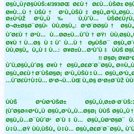
Ø§Ù„ÙƒØ§ÙÙŠ:4/393ØŒ Ø£Ù† Ø£Ù…ÙŠØ± Ø§
Ø¤Ù…Ù†ÙŠÙ† Ø¹Ù„ÙŠÙ‡ Ø§Ù„Ø³Ù„Ø§Ù…
Ø±Ù‘ÙŽ Ø¹Ù„Ù‰ Ù‚ÙˆÙ… ÙŠØ£ÙƒÙ„
Ø¬Ø±Ø§Ø¯Ø§Ù‹ ÙÙ‚Ø§Ù„: Ø³Ø¨Ø­Ø§Ù† Ø§Ù
ÙˆØ£Ù†ØªÙ… Ù…Ø­Ø±Ù…ÙˆÙ†ØŸ! ÙÙ‚Ø§Ù„Ù
Ø¥Ù†Ù…Ø§ Ù‡Ùˆ Ù…Ù† ØµÙŠØ¯ Ø§Ù„Ø¨Ø­
ÙÙ‚Ø§Ù„ Ù„Ù‡Ù…: Ø¥Ø±Ù…Ø³ÙˆÙ‡ ÙÙŠ Ø§
Ø§Ø¡ Ø¥Ø°Ø§Ù
ÙˆÙ‚Ø§Ù„ÙˆØ§ Ø¥Ù† Ø§Ù„Ø£Ø¨Ø¯Ø§Ù„ Ø®Ù„Ù
Ø§Ù„Ø£Ù†Ø¨ÙŠØ§Ø¡ Ø¹Ù„ÙŠÙ‡Ù… Ø§Ù„Ø³Ù„
ÙˆØ£Ù†Ù‡Ù… Ø¹Ø¬Ù…ÙŒ Ù„Ø§ Ø¹Ø±Ø¨ÙŽ ÙÙŠÙ‡Ù…
ÙÙŠ ØªÙØ³ÙŠØ± Ø§Ù„Ù‚Ø±Ø·Ø¨ÙŠ:3/
(ÙˆØ§Ø®ØªÙ„Ù Ø§Ù„Ø¹Ù„Ù…Ø§Ø¡ ÙÙŠ Ø§Ù„Ù
Ø§Ù„Ù…Ø¯ÙÙˆØ¹ Ø¨Ù‡Ù… Ø§Ù„ÙØ³Ø§Ø¯ 
Ù‡Ù…ØŸ ÙÙ‚ÙŠÙ„ Ù‡Ù… Ø§Ù„Ø£Ø¨Ø¯Ø§Ù„ Ù