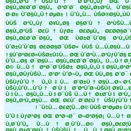
Ø§Ù„Ø³Ù†ÙŠÙˆÙ† Ø¨Ø°Ù„Ùƒ ØŒ Ùˆ
Ø§Ù„Ø£Ø¨Ø¯Ø§Ù„ Ø³Ø¨Ø¨ Ø§Ù„Ø±Ø²Ù‚ ÙˆØ§
Ø·Ø± ÙˆØ§Ù„Ù†ØµØ± ! ÙˆÙ„Ù… ÙŠØ®Ø§Ù„Ù
ÙÙŠ Ø°Ù„Ùƒ Ø¥Ù„Ø§ Ø§Ø¨Ù† ØªÙŠÙ…
Ø§Ù„Ø°ÙŠ Ø£Ù†ÙƒØ± Ø£ØµÙ„ Ø£Ø­Ø§Ø¯
Ø§Ù„Ø£Ø¨Ø¯Ø§Ù„ ØŒ ÙØ±Ø¯ÙˆØ§ Ø¹Ù„
ÙˆØ±ÙˆÙˆØ§ Ø£Ø­Ø§Ø¯ÙŠØ« ÙÙŠ Ù…Ù‚Ø§Ù…
ÙˆØªØ£Ø«ÙŠØ±Ù‡Ù… ØŒ ÙˆØªÙ…Ø³ÙƒÙˆØ§ Ø¨Ù
ÙˆÙ…Ø§ Ø¯Ø§Ù… Ø§Ù„Ø£Ø¨Ø¯Ø§Ù„ Ù…Ù†Ø¸
Ø© Ù…Ù† ØªØ¯Ø¨ÙŠØ± Ø§Ù„Ù„Ù‡ Ø§Ù„Ø¹Ø²
Ø§Ù„Ø­ÙƒÙŠÙ… Ø¹Ø² ÙˆØ¬Ù„ ØŒ ÙÙ„Ø§ Ø¨Ø¯
ÙŠÙƒÙˆÙ† Ù„Ù‡Ù… Ø¨Ø±Ù†Ø§Ù…Ø¬ Ø¹
ÙŠÙ‚ÙˆÙ…ÙˆÙ† Ø¨Ù‡ Ø¨ØªÙˆØ¬ÙŠÙ‡ Ø¥Ù…
Ù‡Ù… Ø§Ù„Ù…Ù‡Ø¯ÙŠ Ù…Ù† Ø±Ø¨Ù‡ Ø¹Ù„
Ø§Ù„Ø³Ù„Ø§Ù… ØŒ Ø£Ùˆ Ø¨Ø£Ù† ÙŠÙƒÙˆÙ†
Ù‡Ù… Ø£Ø¦Ù…Ø© ÙÙŠ Ø¹ØµØ± ÙˆØ§Ø
ÙˆÙ‡ÙƒØ°Ø§ ØŒ ØªØ¬Ø¯ Ø¬Ø²Ø§Ø¡ Ù…Ù† Ø±
Ù‚Ø¨ÙˆÙ„ Ù…Ù†Ø¸ÙˆÙ…Ø© Ø§Ù„Ø£Ø¦
Ø§Ù„Ø±Ø¨Ø§Ù†ÙŠÙŠÙ† Ù…Ù† Ø§Ù„Ø¹Øª