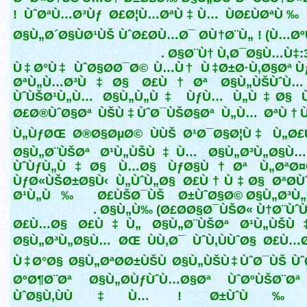
! ÙˆØªÙ…Ø³Ùƒ Ø£Ø¦Ù…ØªÙ‡Ù… ÙØ£ÙØªÙ‰ 
Ø§Ù„Ø´Ø§ÙØ¹ÙŠ ÙˆØ£Ø­Ù…Ø¯ Ø­Ù†Ø¨Ù„ ! (Ù…Ø
Ø§Ø¨Ù† Ù‚Ø¯Ø§Ù…Ù‡:3/5
Ù‡Ø°Ù‡ ÙˆØ§Ø­Ø¯Ø© Ù…Ù† Ù‡Ø±Ø·Ù‚Ø§Øª Ù
ØªÙ„Ù…Ø³Ù‡Ø§ Ø£Ù†Øª Ø§Ù„ÙŠÙˆÙ
ÙˆÙŠØ¹Ù„Ù… Ø§Ù„Ù„Ù‡ ÙƒÙ… Ù„Ù‡Ø§ 
Ø£Ø®ÙˆØ§Øª ÙŠÙ‡ÙˆØ¯ÙŠØ§Øª Ù„Ù… ØªÙ†Ùƒ
Ù„ÙƒØŒ Ø®Ø§ØµØ© ÙÙŠ Ø¹Ø¯Ø§Ø¦Ù‡ Ù„Ø£
Ø§Ù„Ø¨ÙŠØª Ø¹Ù„ÙŠÙ‡Ù… Ø§Ù„Ø³Ù„Ø§Ù
ÙˆÙƒÙ„Ù‡Ø§ Ù…Ø§ ÙƒØ§Ù†Øª Ù„ØªØ¤
ÙƒØ«ÙŠØ±Ø§Ù‹ Ù„ÙˆÙ„Ø§ Ø£Ù†Ù‡Ø§ ØªØ­Ùˆ
Ø¹Ù„Ù‰ Ø£ÙŠØ¯ÙŠ Ø±ÙˆØ§Ø© Ø§Ù„Ø³Ù„
Ø§Ù„Ù‰ (Ø£Ø­Ø§Ø¯ÙŠØ« Ù†Ø¨ÙˆÙŠ
Ø£Ù…Ø§ Ø£Ù‡Ù„ Ø§Ù„Ø¨ÙŠØª Ø¹Ù„ÙŠ
Ø§Ù„Ø³Ù„Ø§Ù… ØŒ ÙÙ‚Ø¯ ÙˆÙ‚ÙÙˆØ§ Ø£Ù
Ù‡Ø°Ø§ Ø§Ù„ØªØ­Ø±ÙŠÙ Ø§Ù„ÙŠÙ‡ÙˆØ¯ÙŠ Ù
ØºØ¶Ø¨Øª Ø§Ù„Ø­ÙƒÙˆÙ…Ø§Øª ÙˆØºÙŠØ¨Ø
ÙˆØ§Ù‚ÙÙ‡Ù… ! Ø±ÙˆÙ‰ Ù