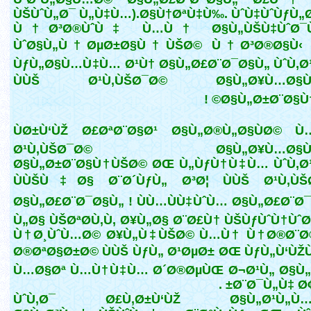
ÙŠÙˆÙ„Ø¯ Ù„Ù‡Ù…).Ø§Ù†ØªÙ‡Ù‰. ÙˆÙ‡ÙˆÙƒÙ
Ù†Ø³Ø®ÙˆÙ‡ Ù…Ù† Ø§Ù„ÙŠÙ‡ÙˆØ¯
ÙˆØ§Ù„Ù†ØµØ±Ø§Ù†ÙŠØ© Ù†Ø³Ø®Ø§Ù‹ 
ÙƒÙ„Ø§Ù…Ù‡Ù… Ø¹Ù† Ø§Ù„Ø£Ø¨Ø¯Ø§Ù„ ÙˆÙ‚Ø
ÙÙŠ Ø¹Ù‚ÙŠØ¯Ø© Ø§Ù„Ø¥Ù…Ø§Ù
Ø§Ù„Ø±Ø¨Ø§Ù†Ù
ÙØ±Ù‘ÙŽ Ø£ØªØ¨Ø§Ø¹ Ø§Ù„Ø®Ù„Ø§ÙØ© 
Ø¹Ù‚ÙŠØ¯Ø© Ø§Ù„Ø¥Ù…Ø§Ù
Ø§Ù„Ø±Ø¨Ø§Ù†ÙŠØ© ØŒ Ù„ÙƒÙ†Ù‡Ù… ÙˆÙ‚Ø¹
ÙÙŠÙ‡Ø§ Ø¨Ø´ÙƒÙ„ Ø³Ø¦ ÙÙŠ Ø¹Ù‚ÙŠ
Ø§Ù„Ø£Ø¨Ø¯Ø§Ù„ ! ÙÙ…ÙÙ‡ÙˆÙ… Ø§Ù„Ø£Ø¨Ø
Ù„Ø§ ÙŠØªØ­Ù‚Ù‚ Ø¥Ù„Ø§ Ø¨Ø£Ù† ÙŠÙƒÙˆÙ†Ùˆ
Ù†Ø¸ÙˆÙ…Ø© Ø¥Ù„Ù‡ÙŠØ© Ù…Ù† Ù†Ø®Ø¨Ø
Ø®ØªØ§Ø±Ø© ÙÙŠ ÙƒÙ„ Ø¹ØµØ± ØŒ ÙƒÙ„Ù‘Ù
Ù…Ø§Øª Ù…Ù†Ù‡Ù… Ø´Ø®ØµÙŒ Ø¬Ø¹Ù„ Ø§Ù„
Ø¨Ø¯Ù„Ù‡ Ø¢Ø
ÙˆÙ‚Ø¯ Ø£Ù‚Ø±Ù‘ÙŽ Ø§Ù„Ø¹Ù„Ù…