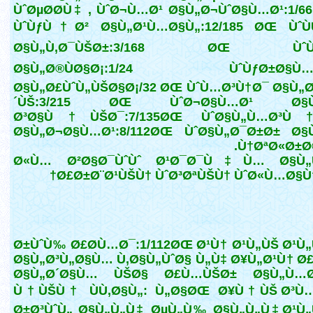
ÙˆØµØ­Ø­Ù‡ , ÙˆØ¬Ù…Ø¹ Ø§Ù„Ø¬ÙˆØ§Ù…Ø¹:1/6
ÙˆÙƒÙ†Ø² Ø§Ù„Ø¹Ù…Ø§Ù„:12/185 ØŒ ÙˆÙ
Ø§Ù„Ù‚Ø¯ÙŠØ±:3/168 ØŒ ÙˆÙƒØ
Ø§Ù„Ø®ÙØ§Ø¡:1/24 ÙˆÙƒØ±Ø§Ù…
Ø§Ù„Ø£ÙˆÙ„ÙŠØ§Ø¡/32 ØŒ ÙˆÙ…Ø³Ù†Ø¯ Ø§Ù„
´ÙŠ:3/215 ØŒ ÙˆØ¬Ø§Ù…Ø¹ Ø§Ù
Ø³Ø§Ù†ÙŠØ¯:7/135ØŒ ÙˆØ§Ù„Ù…Ø³
Ø§Ù„Ø¬Ø§Ù…Ø¹:8/112ØŒ ÙˆØ§Ù„Ø¯Ø±Ø± Ø§
Ù†ØªØ«Ø±Ø©
Ø«Ù… Ø²Ø§Ø¯ÙˆÙˆ Ø¹Ø¯Ø¯Ù‡Ù… Ø§
Ø£Ø±Ø¨Ø¹ÙŠÙ† ÙˆØ³ØªÙŠÙ† ÙˆØ«Ù…Ø§Ù
Ø±ÙˆÙ‰ Ø£Ø­Ù…Ø¯:1/112ØŒ Ø¹Ù† Ø¹Ù„ÙŠ Ø¹Ù
Ø§Ù„Ø³Ù„Ø§Ù… Ù‚Ø§Ù„ÙˆØ§ Ù„Ù‡ Ø¥Ù„Ø¹Ù† Ø
Ø§Ù„Ø´Ø§Ù… ÙŠØ§ Ø£Ù…ÙŠØ± Ø§Ù„Ù…
Ù†ÙŠÙ† ÙÙ‚Ø§Ù„: Ù„Ø§ØŒ Ø¥Ù†ÙŠ Ø³Ù…
Ø±Ø³ÙˆÙ„ Ø§Ù„Ù„Ù‡ ØµÙ„Ù‰ Ø§Ù„Ù„Ù‡ Ø¹Ù