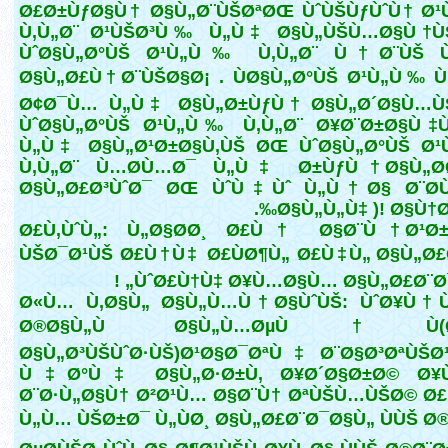
Ø£Ø±ÙƒØ§Ù† Ø§Ù„Ø¨ÙŠØªØŒ ÙˆÙŠÙƒÙˆÙ† Ø¹
Ù‚Ù„Ø¨ Ø¹ÙŠØ³Ù‰ Ù„Ù‡ Ø§Ù„ÙŠÙ…Ø§Ù†Ù
ÙˆØ§Ù„Ø°ÙŠ Ø¹Ù„Ù‰ Ù‚Ù„Ø¨ Ù†Ø¨ÙŠ 
Ø§Ù„Ø£Ù†Ø¨ÙŠØ§Ø¡ . ÙØ§Ù„Ø°ÙŠ Ø¹Ù„Ù‰ Ù
Ø¢Ø¯Ù… Ù„Ù‡ Ø§Ù„Ø±ÙƒÙ† Ø§Ù„Ø´Ø§Ù…Ù
ÙˆØ§Ù„Ø°ÙŠ Ø¹Ù„Ù‰ Ù‚Ù„Ø¨ Ø¥Ø¨Ø±Ø§Ù‡
Ù„Ù‡ Ø§Ù„Ø¹Ø±Ø§Ù‚ÙŠ ØŒ ÙˆØ§Ù„Ø°ÙŠ Ø¹
Ù‚Ù„Ø¨ Ù…Ø­Ù…Ø¯ Ù„Ù‡ Ø±ÙƒÙ† Ø§Ù„Ø­
Ø§Ù„Ø£Ø³ÙˆØ¯ ØŒ ÙˆÙ‡Ùˆ Ù„Ù†Ø§ Ø¨Ø­
Ø§Ù„Ù„Ù‡ )! Ø§Ù†Øª
Ø£Ù‚ÙˆÙ„: Ù„Ø§Ø­Ø¸ Ø£Ù† Ø§Ø¨Ù† Ø¹Ø±
ÙŠØ¯Ø¹ÙŠ Ø£Ù†Ù‡ Ø£ÙØ¶Ù„ Ø£Ù‡Ù„ Ø§Ù„Ø
ÙˆØ£Ù†Ù‡ Ø¥Ù…Ø§Ù… Ø§Ù„Ø£Ø¨Ø¯Ø
Ø«Ù… Ù‚Ø§Ù„ Ø§Ù„Ù…Ù†Ø§ÙˆÙŠ: ÙˆØ¥Ù†
Ø®Ø§Ù„Ù Ø§Ù„Ù…ØµÙ†Ù(Ø
Ø§Ù„Ø³ÙŠÙˆØ·ÙŠ)Ø¹Ø§Ø¯ØªÙ‡ Ø¨Ø§Ø³ØªÙŠØ
Ù‡Ø°Ù‡ Ø§Ù„Ø·Ø±Ù‚ Ø¥Ø´Ø§Ø±Ø© Ø¥
Ø¨Ø·Ù„Ø§Ù† Ø²Ø¹Ù… Ø§Ø¨Ù† ØªÙŠÙ…ÙŠØ© Ø
Ù„Ù… ÙŠØ±Ø¯ Ù„ÙØ¸ Ø§Ù„Ø£Ø¨Ø¯Ø§Ù„ ÙÙŠ Ø