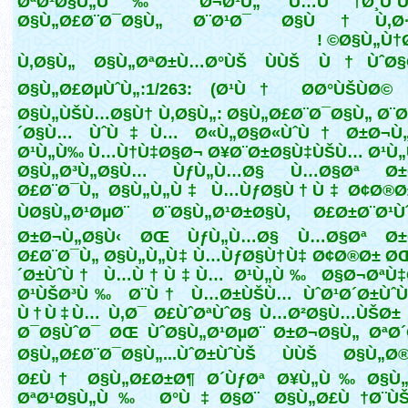
ØªØ¹Ø§Ù„Ù‰ Ø¬Ø¹Ù„ Ù…Ù†Ø¸ÙˆÙ
Ø§Ù„Ø£Ø¨Ø¯Ø§Ù„ Ø¨Ø¹Ø¯ Ø§Ù†Ù‚Ø·
Ø§Ù„Ù†Ø¨
Ù‚Ø§Ù„ Ø§Ù„ØªØ±Ù…Ø°ÙŠ ÙÙŠ Ù†ÙˆØ§
Ø§Ù„Ø£ØµÙˆÙ„:1/263: (Ø¹Ù† Ø­Ø°ÙŠÙØ© 
Ø§Ù„ÙŠÙ…Ø§Ù† Ù‚Ø§Ù„: Ø§Ù„Ø£Ø¨Ø¯Ø§Ù„ Ø¨
´Ø§Ù… ÙˆÙ‡Ù… Ø«Ù„Ø§Ø«ÙˆÙ† Ø±Ø¬Ù„
Ø¹Ù„Ù‰ Ù…Ù†Ù‡Ø§Ø¬ Ø¥Ø¨Ø±Ø§Ù‡ÙŠÙ… Ø¹Ù„
Ø§Ù„Ø³Ù„Ø§Ù… ÙƒÙ„Ù…Ø§ Ù…Ø§Øª Ø±
Ø£Ø¨Ø¯Ù„ Ø§Ù„Ù„Ù‡ Ù…ÙƒØ§Ù†Ù‡ Ø¢Ø®Ø
ÙØ§Ù„Ø¹ØµØ¨ Ø¨Ø§Ù„Ø¹Ø±Ø§Ù‚ Ø£Ø±Ø¨Ø¹
Ø±Ø¬Ù„Ø§Ù‹ ØŒ ÙƒÙ„Ù…Ø§ Ù…Ø§Øª Ø±
Ø£Ø¨Ø¯Ù„ Ø§Ù„Ù„Ù‡ Ù…ÙƒØ§Ù†Ù‡ Ø¢Ø®Ø± Ø
´Ø±ÙˆÙ† Ù…Ù†Ù‡Ù… Ø¹Ù„Ù‰ Ø§Ø¬ØªÙ‡
Ø¹ÙŠØ³Ù‰ Ø¨Ù† Ù…Ø±ÙŠÙ… ÙˆØ¹Ø´Ø±ÙˆÙ
Ù†Ù‡Ù… Ù‚Ø¯ Ø£ÙˆØªÙˆØ§ Ù…Ø²Ø§Ù…ÙŠØ± 
Ø¯Ø§ÙˆØ¯ ØŒ ÙˆØ§Ù„Ø¹ØµØ¨ Ø±Ø¬Ø§Ù„ ØªØ
Ø§Ù„Ø£Ø¨Ø¯Ø§Ù„...ÙˆØ±ÙˆÙŠ ÙÙŠ Ø§Ù„Ø®
Ø£Ù† Ø§Ù„Ø£Ø±Ø¶ Ø´ÙƒØª Ø¥Ù„Ù‰ Ø§Ù„
ØªØ¹Ø§Ù„Ù‰ Ø°Ù‡Ø§Ø¨ Ø§Ù„Ø£Ù†Ø¨ÙŠ