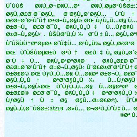
ÙˆÙÙŠ Ø§Ù„Ø¬Ø§Ù…Ø¹ Ø§Ù„ØµØºÙŠØ±:1/
Ø§Ù„Ø£Ø¨Ø¯Ø§Ù„ Ø¨Ø§Ù„Ø´Ø§Ù… Ùˆ
Ø£Ø±Ø¨Ø¹ÙˆÙ† Ø±Ø¬Ù„Ø§Ù‹ ØŒ ÙƒÙ„Ù…Ø§ Ù
Ø±Ø¬Ù„ Ø£Ø¨Ø¯Ù„ Ø§Ù„Ù„Ù‡ Ù…ÙƒØ§
Ø±Ø¬Ù„Ø§Ù‹ . ÙŠÙØ³Ù‚Ù‰ Ø¨Ù‡Ù… Ø§Ù„Øº
ÙˆÙŠÙÙ†ØªØµØ± Ø¨Ù‡Ù… Ø¹Ù„Ù‰ Ø§Ù„Ø£Ø¹Ø
ØŒ ÙˆÙŠÙØµØ±Ù Ø¹Ù† Ø£Ù‡Ù„ Ø§Ù„Ø´
Ø¨Ù‡Ù… Ø§Ù„Ø¹Ø°Ø§Ø¨ . Ø§Ù„Ø£Ø¨Ø¯
Ø£Ø±Ø¨Ø¹ÙˆÙ† Ø±Ø¬Ù„Ø§Ù‹ ÙˆØ£Ø±Ø¨Ø¹ÙˆÙ†
Ø±Ø£Ø© ØŒ ÙƒÙ„Ù…Ø§ Ù…Ø§Øª Ø±Ø¬Ù„ Ø£Ø¨
Ø§Ù„Ù„Ù‡ ØªØ¹Ø§Ù„Ù‰ Ù…ÙƒØ§Ù
Ø±Ø¬Ù„Ø§Ù‹ØŒ ÙˆÙƒÙ„Ù…Ø§ Ù…Ø§ØªØª 
Ø±Ø£Ø© Ø£Ø¨Ø¯Ù„ Ø§Ù„Ù„Ù‡ ØªØ¹Ø§Ù„Ù
ÙƒØ§Ù†Ù‡Ø§ Ø§Ù…Ø±Ø£Ø©). ÙˆÙ
Ø§Ù„Ù‚Ø¯ÙŠØ±:3/219 .
Ø«Ù… Ø¬Ø¹Ù„ÙˆÙ‡Ù… 
Ø³ Ù