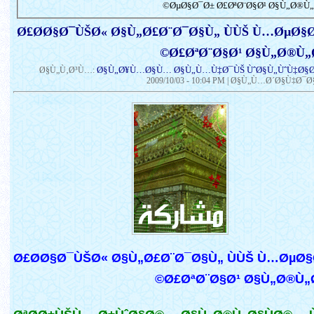
ØµØ§Ø¯Ø± Ø£ØªØ¨Ø§Ø¹ Ø§Ù„Ø®Ù„Ø
Ø£Ø­Ø§Ø¯ÙŠØ« Ø§Ù„Ø£Ø¨Ø¯Ø§Ù„ ÙÙŠ Ù…ØµØ§
Ø£ØªØ¨Ø§Ø¹ Ø§Ù„Ø®Ù„Ø
Ø§Ù„Ø¥Ù…Ø§Ù… Ø§Ù„Ù…Ù‡Ø¯ÙŠ ÙˆØ§Ù„ÙˆÙ‡Ø§
Ø§Ù„Ù‚Ø³Ù…:
2009/10/03 - 10:04 PM
| Ø§Ù„Ù…Ø´Ø§Ù‡Ø¯Ø§Ø
Ø£Ø­Ø§Ø¯ÙŠØ« Ø§Ù„Ø£Ø¨Ø¯Ø§Ù„ ÙÙŠ Ù…ØµØ
Ø£ØªØ¨Ø§Ø¹ Ø§Ù„Ø®Ù„Ø