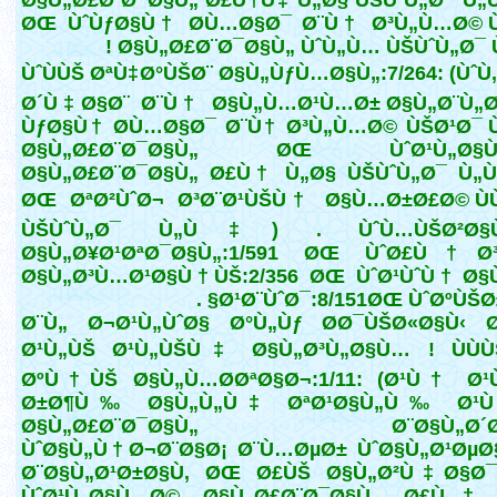
Ø§Ù„Ø£Ø¨Ø¯Ø§Ù„ Ø£Ù†Ù‡ Ù„Ø§ ÙŠÙˆÙ„Ø¯ Ù
ØŒ ÙˆÙƒØ§Ù† Ø­Ù…Ø§Ø¯ Ø¨Ù† Ø³Ù„Ù…Ø© 
Ø§Ù„Ø£Ø¨Ø¯Ø§Ù„ ÙˆÙ„Ù… ÙŠÙˆÙ„Ø¯ Ù„
ÙˆÙÙŠ ØªÙ‡Ø°ÙŠØ¨ Ø§Ù„ÙƒÙ…Ø§Ù„:7/264: (ÙˆÙ
Ø´Ù‡Ø§Ø¨ Ø¨Ù† Ø§Ù„Ù…Ø¹Ù…Ø± Ø§Ù„Ø¨Ù„Ø
ÙƒØ§Ù† Ø­Ù…Ø§Ø¯ Ø¨Ù† Ø³Ù„Ù…Ø© ÙŠØ¹Ø¯ 
Ø§Ù„Ø£Ø¨Ø¯Ø§Ù„ ØŒ ÙˆØ¹Ù„Ø§Ù
Ø§Ù„Ø£Ø¨Ø¯Ø§Ù„ Ø£Ù† Ù„Ø§ ÙŠÙˆÙ„Ø¯ Ù„
ØŒ ØªØ²ÙˆØ¬ Ø³Ø¨Ø¹ÙŠÙ† Ø§Ù…Ø±Ø£Ø© Ù
ÙŠÙˆÙ„Ø¯ Ù„Ù‡) . ÙˆÙ…ÙŠØ²Ø
Ø§Ù„Ø¥Ø¹ØªØ¯Ø§Ù„:1/591 ØŒ ÙˆØ£Ù†Ø³
Ø§Ù„Ø³Ù…Ø¹Ø§Ù†ÙŠ:2/356 ØŒ ÙˆØ¹ÙˆÙ† Ø§
Ø¹Ø¨ÙˆØ¯:8/151ØŒ ÙˆØºÙŠØ±Ù
Ø¨Ù„ Ø¬Ø¹Ù„ÙˆØ§ Ø°Ù„Ùƒ Ø­Ø¯ÙŠØ«Ø§Ù‹ 
Ø¹Ù„ÙŠ Ø¹Ù„ÙŠÙ‡ Ø§Ù„Ø³Ù„Ø§Ù… ! ÙÙÙ
ØºÙ†ÙŠ Ø§Ù„Ù…Ø­ØªØ§Ø¬:1/11: (Ø¹Ù† Ø¹
Ø±Ø¶Ù‰ Ø§Ù„Ù„Ù‡ ØªØ¹Ø§Ù„Ù‰ Ø¹Ù
Ø§Ù„Ø£Ø¨Ø¯Ø§Ù„ Ø¨Ø§Ù„Ø´Ø
ÙˆØ§Ù„Ù†Ø¬Ø¨Ø§Ø¡ Ø¨Ù…ØµØ± ÙˆØ§Ù„Ø¹ØµØ
Ø¨Ø§Ù„Ø¹Ø±Ø§Ù‚ ØŒ Ø£ÙŠ Ø§Ù„Ø²Ù‡Ø§Ø
ÙˆØ¹Ù„Ø§Ù…Ø© Ø§Ù„Ø£Ø¨Ø¯Ø§Ù„ Ø£Ù† 