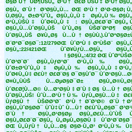
Ø§Ø¨Ù† ÙØ¶ÙŠÙ„ Ø¹Ù† Ø£Ø¨ÙŠÙ‡ Ø¹Ù† Ø§Ù
Ø§Ù„ Ø¨Ù† Ø³Ø§Ù„Ù… ØŒ Ø¹Ù† Ø¹Ø·Ø§Ø¡ Ù
Ù‚Ø§Ù„ Ø±Ø³ÙˆÙ„ Ø§Ù„Ù„Ù‡ ØµÙ„Ù‰ Ø§Ù„
Ø¹Ù„ÙŠÙ‡ ÙˆØ¢Ù„Ù‡ : Ø§Ù„Ø£Ø¨Ø¯Ø§Ù„ 
Ø§Ù„Ù…ÙˆØ§Ù„ÙŠ ÙˆÙ„Ø§ ÙŠØ¨ØºØ¶ Ø§
ÙˆØ§Ù„ÙŠ Ø¥Ù„Ø§ Ù…Ù†Ø§ÙÙ‚).ÙˆØªØ§Ø±
Ø¨ØºØ¯Ø§Ø¯:12/279ØŒ ÙˆØªÙ‡Ø°ÙŠØ¨ Ø§Ù„
Ø§Ù„:22/421ØŒ ÙˆØ¥ÙƒÙ…Ø§Ù„ Ø§Ù„
Ø§Ù„:4/32 ØŒ ÙˆØºÙŠØ±Ù
ÙˆØ³Ø¨Ø¨ Ø§Ù„ÙƒØ°Ø¨ Ø¹Ù„Ù‰ Ø§Ù„
ÙˆØ±Ø³ÙˆÙ„Ù‡ ØµÙ„Ù‰ Ø§Ù„Ù„Ù‡ Ø¹Ù„
ÙˆØ¢Ù„Ù‡ Ø£Ù† Ø£Ø¨Ø§ Ø¯Ø§ÙˆØ¯ ÙˆØ¹Ø§Ù…
Ø¤Ù„ÙÙŠ Ù…ØµØ§Ø¯Ø± Ø§Ù„Ø®Ù„Ø§
ÙˆØ£Ø¦Ù…Ø© Ù…Ø°Ø§Ù‡Ø¨Ù‡Ø§ Ù…Ù† Ø§
ÙˆØ§Ù„ÙŠ! ÙˆÙ…Ø¹Ù†Ù‰ ÙƒÙ„Ø§Ù…Ù‡ Ø£
ÙƒØ§Ù† ÙŠØ­Ø³Ø¨ Ø¹Ù†Ø¨Ø³Ø© Ø¨Ù† Ø¹
Ø§Ù„ÙˆØ§Ø­Ø¯ ÙˆÙ‡Ùˆ Ù…Ù† Ø£ÙˆÙ„Ø§Ø¯ Ø³Ø
Ø¨Ù† Ø§Ù„Ø¹Ø§Øµ Ø§Ù„Ø£Ù…ÙˆÙŠ 
Ø§Ù„Ø£Ø¨Ø¯Ø§Ù„ Ù„ØµÙ„Ø§Ø­Ù‡ ÙˆØ¹Ø¨Ø§Ø
ØŒ Ù„ÙƒÙ† Ù„Ù…Ø§ Ø§Ø·Ù„Ø¹ Ø¹Ù„Ù‰ Ù‡