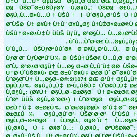
Ù‡Ùˆ Ù…Ù† ØµÙŠØ¯ Ø§Ù„Ø¨Ø­Ø± ØŒ Ù‚Ø§Ù„:
Ø§ ÙŠØ¯Ø±ÙŠÙƒØŸ Ù‚Ø§Ù„: ÙŠØ§ Ø£Ù…
Ø§Ù„Ù…Ø¤Ù…Ù†ÙŠÙ† ! ÙˆØ§Ù„Ø°ÙŠ Ù†Ù
Ø¨ÙŠØ¯Ù‡ Ø¥Ù† Ù‡Ùˆ Ø¥Ù„Ø§ Ù†ÙŽØ«Ø±Ø©Ù Ø
ÙŠÙ†Ø«Ø±Ù‡Ù ÙÙŠ ÙƒÙ„ Ø¹Ø§Ù… Ù…Ø±ØªÙ
ÙˆÙ…ÙˆØ·Ø£ Ù…Ø§Ù„Ùƒ:1/
ÙˆÙ„Ù… ÙŠÙƒØªÙÙˆØ§ Ø¨Ø§Ù„Ø¹Ù…Ù„ Ø¨Ùƒ
ÙƒØ¹Ø¨ ÙƒÙØªÙˆÙ‰ Ø¯ÙŠÙ†ÙŠØ© Ù…Ù‚Ø¯Ø³
Ø¨Ù„ Ø³Ø±Ø¹Ø§Ù† Ù…Ø§ Ø¬Ø¹Ù„ÙˆÙ‡ Ø­Ø¯ÙŠØ
Ù†Ø¨ÙˆÙŠØ§Ù‹ ØŒ Ø±ÙˆØ§Ù‡ Ø£Ø¨Ùˆ Ø¯Ø§Ùˆ
ÙˆØ§Ø¨Ù† Ù…Ø§Ø¬Ø©:2/1074 ØŒ Ø¹Ù† Ø§Ù„Ù
ØµÙ„Ù‰ Ø§Ù„Ù„Ù‡ Ø¹Ù„ÙŠÙ‡ ÙˆØ¢Ù„Ù‡ Ø£
Ù‚Ø§Ù„: (Ø¥Ù† Ø§Ù„Ø¬Ø±Ø§Ø¯ Ù†Ø«Ø±Ø© Ø
ÙˆØª ÙÙŠ Ø§Ù„Ø¨Ø­Ø±) ! ÙˆØ²Ø§Ø¯ Ø§Ù„Ø±Ø
Ø£Ù†Ù‡ Ø±Ø£Ù‰ Ø´Ø®ØµØ§Ù‹ Ø´Ù‡Ø¯ Ø£
Ø±Ø£Ù‰ Ø§Ù„Ø­ÙˆØª ÙŠØ¹Ø·Ø³ ÙˆÙŠÙ†
Ø§Ù„Ø¬Ø±Ø§Ø¯ ! Ù‚Ø§Ù„ Ø§Ø¨Ù† Ù…Ø§Ø
(Ù‚Ø§Ù„ Ù‡Ø§Ø´Ù…: Ù‚Ø§Ù„ Ø²ÙŠØ§Ø¯: 
Ø¯Ø«Ù†ÙŠ Ù…Ù† Ø±Ø£Ù‰ Ø§Ù„Ø­ÙˆØª ÙŠÙ†Ø«