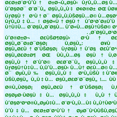
Ø£Ø±Ø¨Ø¹ÙˆÙ† Ø±Ø¬Ù„Ø§Ù‹ ÙƒÙ„Ù…Ø§ Ù…
ÙˆØ§Ø­Ø¯ Ø¨Ø¯Ù„ Ø§Ù„Ù„Ù‡ Ø¢Ø®Ø± ØŒ ÙØ
ÙƒØ§Ù† Ø¹Ù†Ø¯ Ø§Ù„Ù‚ÙŠØ§Ù…Ø© Ù…Ø§Øª
ÙƒÙ„Ù‡Ù… ! Ø§Ø«Ù†Ø§Ù† ÙˆØ¹Ø´Ø±ÙˆÙ
Ù†Ù‡Ù… Ø¨Ø§Ù„Ø´Ø§Ù… ÙˆØ«Ù…Ø§Ù†ÙŠØ© Ø¹
Ø¨Ø§Ù„Ø¹Ø±
ÙˆØ®Ø±Ø¬ Ø£ÙŠØ¶Ø§Ù‹ Ø¹Ù† Ø£
Ø§Ù„Ø¯Ø±Ø¯Ø§Ø¡ Ù‚Ø§Ù„: Ø
Ø§Ù„Ø£Ù†Ø¨ÙŠØ§Ø¡ ÙƒØ§Ù†ÙˆØ§ Ø£ÙˆØª
Ø§Ù„Ø£Ø±Ø¶ ØŒ ÙÙ„Ù…Ø§ Ø§Ù†Ù‚Ø·
Ø§Ù„Ù†Ø¨ÙˆØ© Ø£Ø¨Ø¯Ù„ Ø§Ù„Ù„Ù
ÙƒØ§Ù†Ù‡Ù… Ù‚ÙˆÙ…Ø§Ù‹ Ù…Ù† Ø£Ù…Ø© Ù…
Ø¯ ØµÙ„Ù‰ Ø§Ù„Ù„Ù‡ Ø¹Ù„ÙŠÙ‡ ÙˆØ¢
ÙŠÙ‚Ø§Ù„ Ù„Ù‡Ù… Ø§Ù„Ø£Ø¨Ø¯Ø§Ù„ !.... Ù
Ø®Ù„ÙØ§Ø¡ Ø§Ù„Ø£Ù†Ø¨ÙŠØ§Ø¡ Ù‚
Ø§ØµØ·ÙØ§Ù‡Ù… Ø§Ù„Ù„Ù‡ Ù„Ù†Ù
ÙˆØ§Ø³ØªØ®Ù„ØµÙ‡Ù… Ø¨Ø¹Ù„Ù…Ù‡ Ù„Ù†ÙØ³
ÙˆÙ‡Ù… Ø£Ø±Ø¨Ø¹ÙˆÙ† ØµØ¯Ù‘ÙÙŠÙ‚Ø§Ù