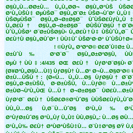
Ø§Ù„Ù…Ø­Ø±Ù… Ù„Ù„Ø­Ø¬ Ø§Ù„Ø°ÙŠ ÙŠØ­
Ø¹Ù„ÙŠÙ‡ ØµÙŠØ¯ Ø§Ù„Ø¨Ø± ÙŠØ¬ÙˆØ² Ù„Ù‡
ÙŠØµÙŠØ¯ Ø§Ù„Ø¬Ø±Ø§Ø¯ ÙˆÙŠØ£ÙƒÙ„
Ù„Ø£Ù† Ø§Ù„Ø¬Ø±Ø§Ø¯ Ø­ÙŠÙˆØ§Ù† Ø¨Ø­
ÙˆÙ„ÙŠØ³ Ø¨Ø±ÙŠØ§Ù‹ Ù„Ø£Ù†Ù‡ ÙŠÙˆÙ„Ø¯
Ø£Ù†Ù Ø§Ù„Ø­ÙˆØª ! ÙÙ‡Ùˆ ÙŠØ¹Ø·Ø³ ÙˆÙŠÙ†Ø
ÙƒÙ„ Ø³ØªØ© Ø£Ø´Ù‡Ø± Ù…Ø
Ø±ÙˆÙ‰ Ø¹Ø¨Ø¯ Ø§Ù„Ø±Ø²Ø§Ù‚ ÙÙ
ØµÙ†ÙÙ‡:4/435 ØŒ Ø£Ù† ÙƒØ¹Ø¨Ø§Ù‹ Ø¨
(Ø¥Ø³Ù„Ø§Ù…Ù‡) ÙƒØ§Ù† Ù…Ø¹ Ø¬Ù…Ø§Ø¹Ø©
Ø±Ù…ÙŠÙ†: (Ø«Ù… Ù„Ù…Ø§ ÙƒØ§Ù† Ø¨Ø¨
Ø§Ù„Ø·Ø±ÙŠÙ‚ Ø·Ø±ÙŠÙ‚ Ù…ÙƒØ© Ù…Ø±Ù‘
Ø±ÙØ¬Ù’Ù„ÙŒ Ù…Ù† Ø¬Ø±Ø§Ø¯ ÙØ£Ù…Ø±
ÙƒØ¹Ø¨ Ø£Ù† ÙŠØ£Ø®Ø°ÙˆØ§ ÙÙŠØ£ÙƒÙ„Ùˆ
ÙÙ„Ù…Ø§ Ù‚Ø¯Ù…ÙˆØ§ Ø¹Ù„Ù‰ Ø¹
Ø°ÙƒØ±ÙˆØ§ Ø°Ù„Ùƒ Ù„Ù‡ ÙÙ‚Ø§Ù„: Ù…Ø§ Ø­Ù
Ø¹Ù„Ù‰ Ø£Ù† ØªÙØªÙŠÙ‡Ù… Ø¨Ù‡Ø°Ø§ ØŸ Ù‚