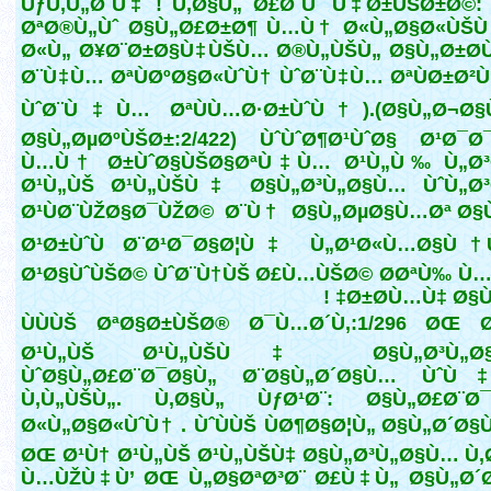
ÙƒÙ‚Ù„Ø¨Ù‡ ! Ù‚Ø§Ù„ Ø£Ø¨Ùˆ Ù‡Ø±ÙŠØ±Ø©:
ØªØ®Ù„Ùˆ Ø§Ù„Ø£Ø±Ø¶ Ù…Ù† Ø«Ù„Ø§Ø«ÙŠÙ
Ø«Ù„ Ø¥Ø¨Ø±Ø§Ù‡ÙŠÙ… Ø®Ù„ÙŠÙ„ Ø§Ù„Ø±Ø­
Ø¨Ù‡Ù… ØªÙØºØ§Ø«ÙˆÙ† ÙˆØ¨Ù‡Ù… ØªÙØ±Ø²Ù
ÙˆØ¨Ù‡Ù… ØªÙÙ…Ø·Ø±ÙˆÙ†).(Ø§Ù„Ø¬Ø§
Ø§Ù„ØµØºÙŠØ±:2/422) ÙˆÙˆØ¶Ø¹ÙˆØ§ Ø¹Ø¯Ø
Ù…Ù† Ø±ÙˆØ§ÙŠØ§ØªÙ‡Ù… Ø¹Ù„Ù‰ Ù„Ø³
Ø¹Ù„ÙŠ Ø¹Ù„ÙŠÙ‡ Ø§Ù„Ø³Ù„Ø§Ù… ÙˆÙ„Ø³
Ø¹ÙØ¨ÙŽØ§Ø¯ÙŽØ© Ø¨Ù† Ø§Ù„ØµØ§Ù…Øª Ø§
Ø¹Ø±ÙˆÙ Ø¨Ø¹Ø¯Ø§Ø¦Ù‡ Ù„Ø¹Ø«Ù…Ø§Ù† 
Ø¹Ø§ÙˆÙŠØ© ÙˆØ¨Ù†ÙŠ Ø£Ù…ÙŠØ© Ø­ØªÙ‰ Ù
Ø±Ø­Ù…Ù‡ Ø§Ù„Ù
ÙÙÙŠ ØªØ§Ø±ÙŠØ® Ø¯Ù…Ø´Ù‚:1/296 ØŒ 
Ø¹Ù„ÙŠ Ø¹Ù„ÙŠÙ‡ Ø§Ù„Ø³Ù„Ø§Ù
ÙˆØ§Ù„Ø£Ø¨Ø¯Ø§Ù„ Ø¨Ø§Ù„Ø´Ø§Ù… Ùˆ
Ù‚Ù„ÙŠÙ„. Ù‚Ø§Ù„ ÙƒØ¹Ø¨: Ø§Ù„Ø£Ø¨Ø¯
Ø«Ù„Ø§Ø«ÙˆÙ† . ÙˆÙÙŠ ÙØ¶Ø§Ø¦Ù„ Ø§Ù„Ø´Ø§
ØŒ Ø¹Ù† Ø¹Ù„ÙŠ Ø¹Ù„ÙŠÙ‡ Ø§Ù„Ø³Ù„Ø§Ù… Ù‚
Ù…ÙŽÙ‡Ù’ ØŒ Ù„Ø§ØªØ³Ø¨ Ø£Ù‡Ù„ Ø§Ù„Ø´