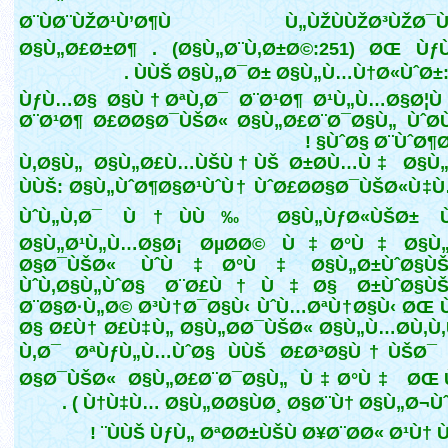
Ø¨ÙØ¨ÙŽØ¹Ù’Ø¶Ù Ù„ÙŽÙÙŽØ³ÙŽØ¯ÙŽ
Ø§Ù„Ø£Ø±Ø¶ . (Ø§Ù„Ø¨Ù‚Ø±Ø©:251) ØŒ Ùƒ
ÙÙŠ Ø§Ù„Ø¯Ø± Ø§Ù„Ù…Ù†Ø«ÙˆØ±:1/
ÙƒÙ…Ø§ Ø§Ù†ØªÙ‚Ø¯ Ø¨Ø¹Ø¶ Ø¹Ù„Ù…Ø§Ø¦
Ø¨Ø¹Ø¶ Ø£Ø­Ø§Ø¯ÙŠØ« Ø§Ù„Ø£Ø¨Ø¯Ø§Ù„ ÙˆØ
ÙˆØ§ Ø¨ÙˆØ¶Ø¹
Ù‚Ø§Ù„ Ø§Ù„Ø£Ù…ÙŠÙ†ÙŠ Ø±Ø­Ù…Ù‡ Ø§Ù„
ÙÙŠ: Ø§Ù„ÙˆØ¶Ø§Ø¹ÙˆÙ† ÙˆØ£Ø­Ø§Ø¯ÙŠØ«Ù‡Ù
ÙˆÙ„Ù‚Ø¯ Ù†ÙÙ‰ Ø§Ù„ÙƒØ«ÙŠØ± 
Ø§Ù„Ø¹Ù„Ù…Ø§Ø¡ ØµØ­Ø© Ù‡Ø°Ù‡ Ø§Ù„
Ø§Ø¯ÙŠØ« ÙˆÙ‡Ø°Ù‡ Ø§Ù„Ø±ÙˆØ§ÙŠ
ÙˆÙ‚Ø§Ù„ÙˆØ§ Ø¨Ø£Ù†Ù‡Ø§ Ø±ÙˆØ§ÙŠ
Ø¨Ø§Ø·Ù„Ø© Ø³Ù†Ø¯Ø§Ù‹ ÙˆÙ…ØªÙ†Ø§Ù‹ ØŒ
Ø§ Ø£Ù† Ø£Ù‡Ù„ Ø§Ù„Ø­Ø¯ÙŠØ« Ø§Ù„Ù…Ø­Ù‚Ù
Ù‚Ø¯ ØªÙƒÙ„Ù…ÙˆØ§ ÙÙŠ Ø£Ø³Ø§Ù†ÙŠØ¯ 
Ø§Ø¯ÙŠØ« Ø§Ù„Ø£Ø¨Ø¯Ø§Ù„ Ù‡Ø°Ù‡ ØŒ 
Ù†Ù‡Ù… Ø§Ù„Ø­Ø§ÙØ¸ Ø§Ø¨Ù† Ø§Ù„Ø¬ÙˆØ²Ù
ÙÙŠ ÙƒÙ„ ØªØ­Ø±ÙŠÙ Ø¥Ø¨Ø­Ø« Ø¹Ù† Ùƒ