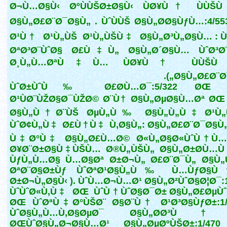
Ø¬Ù…Ø§Ù‹ ØºÙÙŠØ±Ø§Ù‹ ÙØ¥Ù† ÙÙŠ
Ø§Ù„Ø£Ø¨Ø¯Ø§Ù„ . ÙˆÙÙŠ Ø§Ù„Ø­Ø§ÙƒÙ…:4/5
Ø¹Ù† Ø¹Ù„ÙŠ Ø¹Ù„ÙŠÙ‡ Ø§Ù„Ø³Ù„Ø§Ù… : Ù
ØªØ³Ø¨ÙˆØ§ Ø£Ù‡Ù„ Ø§Ù„Ø´Ø§Ù… ÙˆØ³Ø¨
Ø¸Ù„Ù…ØªÙ‡Ù… ÙØ¥Ù† ÙÙŠÙ
Ø§Ù„Ø£Ø¨Ø¯Ø
ÙˆØ±ÙˆÙ‰ Ø£Ø­Ù…Ø¯:5/322 ØŒ 
Ø¹ÙØ¨ÙŽØ§Ø¯ÙŽØ© Ø¨Ù† Ø§Ù„ØµØ§Ù…Øª ØŒ
Ø§Ù„Ù†Ø¨ÙŠ ØµÙ„Ù‰ Ø§Ù„Ù„Ù‡ Ø¹Ù„
ÙˆØ¢Ù„Ù‡ Ø£Ù†Ù‡ Ù‚Ø§Ù„: Ø§Ù„Ø£Ø¨Ø¯Ø§Ù„
Ù‡Ø°Ù‡ Ø§Ù„Ø£Ù…Ø© Ø«Ù„Ø§Ø«ÙˆÙ† Ù…
Ø¥Ø¨Ø±Ø§Ù‡ÙŠÙ… Ø®Ù„ÙŠÙ„ Ø§Ù„Ø±Ø­Ù…
ÙƒÙ„Ù…Ø§ Ù…Ø§Øª Ø±Ø¬Ù„ Ø£Ø¨Ø¯Ù„ Ø§Ù„
ØªØ¨Ø§Ø±Ùƒ ÙˆØªØ¹Ø§Ù„Ù‰ Ù…ÙƒØ§
Ø±Ø¬Ù„Ø§Ù‹ ). ÙˆÙ…Ø¬Ù…Ø¹ Ø§Ù„Ø²ÙˆØ§Ø¦Ø¯:1
ÙˆÙˆØ«Ù‚Ù‡ ØŒ ÙˆÙ†ÙˆØ§Ø¯Ø± Ø§Ù„Ø£ØµÙˆ
ØŒ ÙˆØªÙ‡Ø°ÙŠØ¨ Ø§Ø¨Ù† Ø¹Ø³Ø§ÙƒØ±:1/6
ÙˆØ§Ù„Ù…Ù‚Ø§ØµØ¯ Ø§Ù„Ø­Ø³Ù†
ØŒÙˆØ§Ù„Ø¬Ø§Ù…Ø¹ Ø§Ù„ØµØºÙŠØ±:1/47