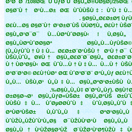
Ø³Ø¯Ø¯/108ØŒ ÙˆÙƒØ´Ù Ø§Ù„Ø®ÙØ§Ø¡/25ØŒ
Ø§Ø¨Ù† Ø¹Ù…Ø± ØŒ ÙˆÙÙŠÙ‡: ÙˆÙ‡Ù… 
Ø§Ù„Ø£Ø±Ø¶ ÙƒÙ„Ù
Ø£Ù…Ø§ Ø§Ø¨Ù† Ø¹Ø±Ø¨ÙŠ ÙÙØ¶Ù„ Ø£Ù† ÙŠØ
Ø§Ù„Ø¹Ø¯Ø¯ Ù…ÙØªÙˆØ­Ø§Ù‹ ! Ù‚Ø§Ù„ 
Ø§Ù„ÙØªÙˆØ­Ø§Øª Ø§Ù„Ù…ÙƒÙŠØ©:2
(Ù„ÙƒÙˆÙ†Ù‡Ù… Ø£Ø±Ø¨Ø¹ÙŠÙ† Ø¹Ù†Ø¯ 
ÙŠÙ‚ÙˆÙ„ Ø¥Ù† Ø§Ù„Ø£Ø¨Ø¯Ø§Ù„ Ø£Ø±Ø¨Ø¹
Ù†ÙØ³Ø§Ù‹ ØŒ ÙˆÙ…Ù†Ù‡Ù… Ù…Ù† ÙŠÙ‚
Ø³Ø¨Ø¹Ø© Ø£Ù†ÙØ³ ØŒ ÙˆØ³Ø¨Ø¨ Ø°Ù„Ùƒ Ø£Ù
Ù„Ù… ÙŠÙ‚Ø¹ Ù„Ù‡Ù… Ø§Ù„ØªØ¹Ø±ÙŠÙ 
Ø§Ù„Ù„Ù‡ Ø¨Ø°Ù„Ùƒ). Ø§Ù†Øª
Ø±Ø§Ø¬Ø¹ Ø§Ù„ÙƒØ«ÙŠØ± Ø§Ù„Ø°ÙŠ Ø±Ùˆ
ÙÙŠÙ‡Ù… ÙˆØµØ­Ø­ÙˆÙ‡ ÙˆÙ‚Ø§Ù„ÙˆÙ‡ 
ØªÙØ³ÙŠØ± Ù‚ÙˆÙ„Ù‡ ØªØ¹Ø§Ù
ÙˆÙŽÙ„ÙŽÙˆÙ’Ù„Ø§ Ø¯ÙŽÙÙ’Ø¹Ù Ø§Ù„Ù„
Ø§Ù„Ù†Ù‘ÙŽØ§Ø³ÙŽ Ø¨ÙŽØ¹Ù’Ø¶ÙŽÙ‡Ù