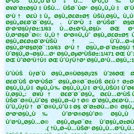
ØªÙŠ Ù‚Ù„ÙˆØ¨Ù‡Ù… Ø¹Ù„Ù‰ Ù‚
Ø¥Ø¨Ø±Ø§Ù‡ÙŠÙ… ÙŠØ¯ÙØ¹ Ø§Ù„Ù„Ù‡ Ø¨
Ø¹Ù† Ø£Ù‡Ù„ Ø§Ù„Ø£Ø±Ø¶ ÙŠÙ‚Ø§Ù„ Ù„
Ø§Ù„Ø£Ø¨Ø¯Ø§Ù„ . ÙˆØªÙ‡Ø°ÙŠØ¨ Ø§
Ø¹Ø³Ø§ÙƒØ±:1/63 Ù…Ø±Ø³Ù„Ø§Ù‹ ØŒ 
Ù‚ØªØ§Ø¯Ø©: Ù„Ù† ØªØ®Ù„Ùˆ Ø§Ù„Ø£Ø±Ø¶ 
Ø§Ù„Ø£Ø±Ø¨Ø¹ÙŠÙ†... ÙˆÙ…Ø¬Ù
Ø§Ù„Ø²Ø§Ø¦Ø¯:10/63 Ø¹Ù† Ø§Ù„Ø·Ø¨Ø±Ø§Ù
ÙˆØ§Ù„Ø¬Ø§Ù…Ø¹ Ø§Ù„ØµØºÙŠØ±:1/471 ØŒ Ùˆ:
ØŒ ÙˆØ­Ø³Ù†Ù‡ ØŒ ÙˆÙƒÙ†Ø² Ø§Ù„Ø¹Ù…Ø§Ù„:1
ÙˆÙÙŠ ÙƒØ´Ù Ø§Ù„Ø®ÙØ§Ø¡/25 Ùˆ26ØŒ 
Ø£Ø¨ÙŠ Ø³Ø¹ÙŠØ¯ Ø§Ù„Ø®Ø¯Ø±ÙŠ Ø£Ù† Ø±Ø
Ø§Ù„Ù„Ù‡ ØµÙ„Ù‰ Ø§Ù„Ù„Ù‡ Ø¹Ù„ÙŠÙ‡ ÙˆØ
Ù‚Ø§Ù„: Ø¥Ù† Ø£Ø¨Ø¯Ø§Ù„ Ø£Ù…ØªÙŠ 
ÙŠØ¯Ø®Ù„ÙˆØ§ Ø§Ù„Ø¬Ù†Ø© Ø¨Ø§Ù„Ø£Ø¹Ù…
ÙˆÙ„ÙƒÙ† Ø¯Ø®Ù„ÙˆÙ‡Ø§ Ø¨Ø±Ø­Ù…Ø© Ø§Ù„
ØªØ¹Ø§Ù„Ù‰ ÙˆØ³Ø®Ø§ÙˆØ© Ø§Ù„Ù†
ÙˆØ³Ù„Ø§Ù…Ø© Ø§Ù„ØµØ¯Ø± ÙˆØ§Ù„Ø±Ø­
Ù„Ø¬Ù…ÙŠØ¹ Ø§Ù„Ù…Ø³Ù„Ù…ÙŠ