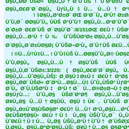
Ø§Ù„Ø­Ø¯ÙŠØ« Ø§Ù„Ù†Ø¨ÙˆÙŠ ! ÙˆØ¹Ø±Ù 
Ø§Ù„Ø£Ø¨Ø¯Ø§Ù„ ÙƒÙ„Ù‡Ù… Ù…Ù† Øº
Ø§Ù„Ø¹Ø±Ø¨ ØŒ Ø¹Ø¯Ù„ Ø¹Ù† Ø±Ø£Ù
ÙˆÙ‚Ø¯ Ø­Ø§ÙˆÙ„ ÙÙŠ Ø¹ÙˆÙ† Ø§Ù„Ù…Ø¹Ø¨ÙˆØ¯
Ø´Ø±Ø­ Ø£Ø¨ÙŠ Ø¯Ø§ÙˆØ¯:8/151ØŒ Ø£Ù† ÙŠØ
Ø§Ù„Ù…Ø¹Ù†Ù‰ ÙˆÙŠÙØ³Ø± Ø§Ù„Ù…ÙˆØ§
Ø¨Ø§Ù„Ø´Ø±ÙØ§Ø¡ ÙˆÙŠØ¬Ø¹Ù„ Ø¨Ù†ÙŠ Ø£Ù
Ù…Ù†Ù‡Ù… ! ÙˆÙ‡ÙŠ Ù…Ø­Ø§ÙˆÙ„Ø© ÙØ§Ø´Ù
ÙˆÙ‚Ø§Ù„ Ø§Ù„Ù…Ù†Ø§ÙˆÙŠ ÙÙŠ Ù
Ø§Ù„Ù‚Ø¯ÙŠØ±:3/220: ( Ø§Ù„Ø£Ø¨Ø¯Ø§Ù„ 
Ø§Ù„Ù…ÙˆØ§Ù„ÙŠ): Ø¸Ø§Ù‡Ø±Ù‡ Ø£Ù† Ø°Ø§
Ø§Ù„Ø­Ø¯ÙŠØ« Ø¨ØªÙ…Ø§Ù…Ù‡ ÙˆÙ„ÙŠØ³ ÙƒØ
Ø¨Ù„ Ø¨Ù‚ÙŠØªÙ‡ Ø¹Ù†Ø¯ Ù…Ø®Ø±Ø¬Ù‡ Ø§
Ø§ÙƒÙ…: ÙˆÙ„Ø§ ÙŠØ¨ØºØ¶ Ø§Ù„Ù…ÙˆØ§
Ø¥Ù„Ø§ Ù…Ù†Ø§ÙÙ‚ Ø§Ù‡Ù€ . ÙˆÙÙŠ Ø¨
Ø§Ù„Ø±ÙˆØ§ÙŠØ§Øª Ø£Ù† Ù…Ù† Ø¹Ù„Ø§Ù…Øª
Ø£ÙŠØ¶Ø§Ù‹ Ø£Ù†Ù‡ Ù„Ø§ ÙŠÙˆÙ„Ø¯ Ù„
ÙˆØ£Ù†Ù‡Ù… Ù„Ø§ ÙŠÙ„Ø¹Ù†ÙˆÙ† Ø´ÙŠØ¦Ø§
Ù‚Ø§Ù„ Ø§Ù„ØºØ²Ø§Ù„ÙŠ: Ø¥Ù†Ù…Ø§ Ø§Ø³Ø