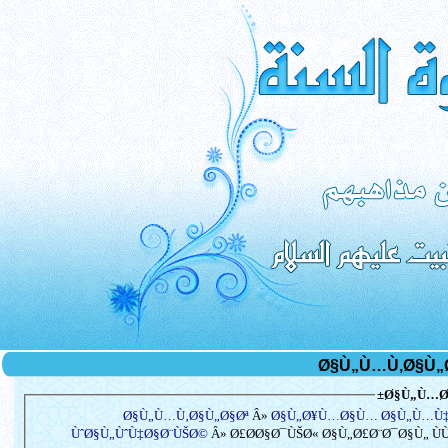
Ø§Ù„Ù…Ø³
Ø§Ù„Ù…Ù‚Ø§Ù„Ø§Øª
Â»
Ø§Ù„Ø¥Ù…Ø§Ù… Ø§Ù„Ù…Ù
ÙˆØ§Ù„ÙˆÙ‡Ø§Ø¨ÙŠØ©
Â» Ø£Ø­Ø§Ø¯ÙŠØ« Ø§Ù„Ø£Ø¨Ø¯Ø§Ù„ Ù