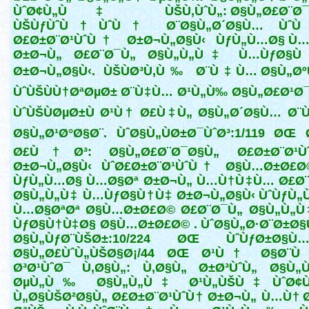
ÙˆØ¢Ù„Ù‡ ÙŠÙ‚ÙˆÙ„: Ø§Ù„Ø£Ø¨Ø¯
ÙŠÙƒÙˆÙ†ÙˆÙ† Ø¨Ø§Ù„Ø´Ø§Ù… Ùˆ
Ø£Ø±Ø¨Ø¹ÙˆÙ† Ø±Ø¬Ù„Ø§Ù‹ ÙƒÙ„Ù…Ø§ Ù…
Ø±Ø¬Ù„ Ø£Ø¨Ø¯Ù„ Ø§Ù„Ù„Ù‡ Ù…ÙƒØ§
Ø±Ø¬Ù„Ø§Ù‹. ÙŠÙØ³Ù‚Ù‰ Ø¨Ù‡Ù… Ø§Ù„Øº
ÙˆÙŠÙÙ†ØªØµØ± Ø¨Ù‡Ù… Ø¹Ù„Ù‰ Ø§Ù„Ø£Ø¹Ø
ÙˆÙŠÙØµØ±Ù Ø¹Ù† Ø£Ù‡Ù„ Ø§Ù„Ø´Ø§Ù… Ø
Ø§Ù„Ø¹Ø°Ø§Ø¨. ÙˆØ§Ù„ÙØ±Ø¯ÙˆØ³:1/119 ØŒ
Ø£Ù†Ø³: Ø§Ù„Ø£Ø¨Ø¯Ø§Ù„ Ø£Ø±Ø¨Ø¹
Ø±Ø¬Ù„Ø§Ù‹ ÙˆØ£Ø±Ø¨Ø¹ÙˆÙ† Ø§Ù…Ø±Ø£Ø
ÙƒÙ„Ù…Ø§ Ù…Ø§Øª Ø±Ø¬Ù„ Ù…Ù†Ù‡Ù… Ø£Ø¨
Ø§Ù„Ù„Ù‡ Ù…ÙƒØ§Ù†Ù‡ Ø±Ø¬Ù„Ø§Ù‹ ÙˆÙƒÙ„
Ù…Ø§ØªØª Ø§Ù…Ø±Ø£Ø© Ø£Ø¨Ø¯Ù„ Ø§Ù„Ù„Ù
ÙƒØ§Ù†Ù‡Ø§ Ø§Ù…Ø±Ø£Ø© . ÙˆØ§Ù„Ø·Ø¨Ø±Ø
Ø§Ù„ÙƒØ¨ÙŠØ±:10/224 ØŒ ÙˆÙƒØ±Ø§Ù…
Ø§Ù„Ø£ÙˆÙ„ÙŠØ§Ø¡/44 ØŒ Ø¹Ù† Ø§Ø¨Ù
Ø³Ø¹ÙˆØ¯ Ù‚Ø§Ù„: Ù‚Ø§Ù„ Ø±Ø³ÙˆÙ„ Ø§Ù„
ØµÙ„Ù‰ Ø§Ù„Ù„Ù‡ Ø¹Ù„ÙŠÙ‡ ÙˆØ¢Ù„
Ù„Ø§ÙŠØ²Ø§Ù„ Ø£Ø±Ø¨Ø¹ÙˆÙ† Ø±Ø¬Ù„ Ù…Ù†