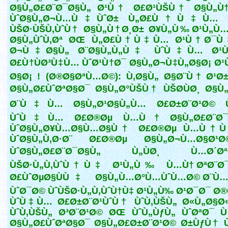
Ø§Ù„Ø£Ø¨Ø¯Ø§Ù„ Ø¹Ù† Ø£Ø¹ÙŠÙ† Ø§Ù„Ù†
ÙˆØ§Ù„Ø¬Ù…Ù‡ÙˆØ± Ù„Ø£Ù†Ù‡Ù… 
ÙŠØ·ÙŠÙ‚ÙˆÙ† Ø§Ù„Ù†Ø¸Ø± Ø¥Ù„Ù‰ Ø¹Ù„Ù…
Ø§Ù„ÙˆÙ‚Øª ØŒ Ù„Ø£Ù†Ù‡Ù… Ø¹Ù†Ø¯
Ø¬Ù‡Ø§Ù„ Ø¨Ø§Ù„Ù„Ù‡ ÙˆÙ‡Ù… Ø¹
Ø£Ù†ÙØ³Ù‡Ù… ÙˆØ¹Ù†Ø¯ Ø§Ù„Ø¬Ù‡Ù„Ø§Ø¡ Ø
Ø§Ø¡ ! (Ø®Ø§ØªÙ…Ø©): Ù‚Ø§Ù„ Ø§Ø¨Ù† Ø¹Ø
Ø§Ù„Ø£ÙˆØªØ§Ø¯ Ø§Ù„Ø°ÙŠÙ† ÙŠØ­ÙØ¸ Ø§Ù
Ø¨Ù‡Ù… Ø§Ù„Ø¹Ø§Ù„Ù… Ø£Ø±Ø¨Ø¹Ø© Ù
ÙˆÙ‡Ù… Ø£Ø®Øµ Ù…Ù† Ø§Ù„Ø£Ø¨Ø¯
ÙˆØ§Ù„Ø¥Ù…Ø§Ù…Ø§Ù† Ø£Ø®Øµ Ù…Ù†
ÙˆØ§Ù„Ù‚Ø·Ø¨ Ø£Ø®Øµ Ø§Ù„Ø¬Ù…Ø§Ø¹
ÙˆØ§Ù„Ø£Ø¨Ø¯Ø§Ù„ Ù„ÙØ¸ Ù…Ø´Øª
ÙŠØ·Ù„Ù‚ÙˆÙ†Ù‡ Ø¹Ù„Ù‰ Ù…Ù† ØªØ¨Ø¯
Ø£ÙˆØµØ§ÙÙ‡ Ø§Ù„Ù…Ø°Ù…ÙˆÙ…Ø© Ø¨Ù…
ÙˆØ¯Ø© ÙˆÙŠØ·Ù„Ù‚ÙˆÙ†Ù‡ Ø¹Ù„Ù‰ Ø¹Ø¯Ø¯ Ø
ÙˆÙ‡Ù… Ø£Ø±Ø¨Ø¹ÙˆÙ† ÙˆÙ‚ÙŠÙ„ Ø«Ù„Ø§Ø«
ÙˆÙ‚ÙŠÙ„ Ø³Ø¨Ø¹Ø© ØŒ ÙˆÙ„ÙƒÙ„ ÙˆØªØ¯ 
Ø§Ù„Ø£ÙˆØªØ§Ø¯ Ø§Ù„Ø£Ø±Ø¨Ø¹Ø© Ø±ÙƒÙ† 