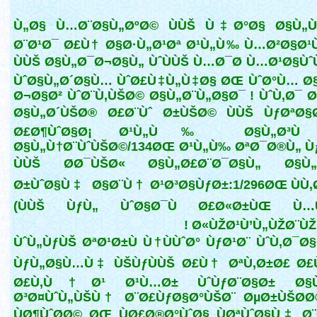
Ù„Ø§ Ù…Ø¨Ø§Ù„ØºØ© ÙÙŠ Ù‡Ø°Ø§ Ø§Ù„Ù‚
Ø¨Ø¹Ø¯ Ø£Ù† Ø§Ø·Ù„Ø¹Øª Ø¹Ù„Ù‰ Ù…Ø²Ø§Ø
ÙÙŠ Ø§Ù„Ø¯Ø¬Ø§Ù„ ÙˆÙÙŠ Ù…Ø¯Ø­ Ù…Ø¹Ø§Ù
ÙˆØ§Ù„Ø´Ø§Ù… ÙˆØ£Ù‡Ù„Ù‡Ø§ ØŒ ÙˆØ°Ù… Ø
Ø¬Ø§Ø² ÙˆØ¨Ù‚ÙŠØ© Ø§Ù„Ø¨Ù„Ø§Ø¯ ! ÙˆÙ‚Ø¯ Ø
Ø§Ù„Ø´ÙŠØ® Ø£Ø¨Ùˆ Ø±ÙŠØ© ÙÙŠ ÙƒØªØ§
Ø£Ø¶ÙˆØ§Ø¡ Ø¹Ù„Ù‰ Ø§Ù„Ø³Ù
Ø§Ù„Ù†Ø¨ÙˆÙŠØ©/134ØŒ Ø¹Ù„Ù‰ ØªØ¯Ø®Ù„ Ù
ÙÙŠ Ø­Ø¯ÙŠØ« Ø§Ù„Ø£Ø¨Ø¯Ø§Ù„ Ø§Ù„
Ø±ÙˆØ§Ù‡ Ø§Ø¨Ù† Ø¹Ø³Ø§ÙƒØ±:1/296ØŒ ÙÙ‚
(ÙÙŠ ÙƒÙ„ ÙˆØ§Ø¯Ù Ø£Ø«Ø±ÙŒ 
Ø«ÙŽØ¹Ù’Ù„ÙŽØ¨ÙŽÙ‡
ÙˆÙ„ÙƒÙŠ ØªØ¹Ø±Ù Ù†ÙÙˆØ° ÙƒØ¹Ø¨ ÙˆÙ‚Ø¯Ø
ÙƒÙ„Ø§Ù…Ù‡ ÙŠÙƒÙÙŠ Ø£Ù† ØªÙ‚Ø±Ø£ Ø£
Ø£Ù‚Ù†Ø¹ Ø¹Ù…Ø± ÙˆÙƒØ¨Ø§Ø± Ø§
Ø³Ø¤ÙˆÙ„ÙŠÙ† Ø¨Ø£ÙƒØ§Ø°ÙŠØ¨ ØµØ±ÙŠØ­Ø
ÙØ¶ÙˆØ­Ø© ØŒ ÙØ£Ø®Ø°ÙˆØ§ ÙØªÙˆØ§Ù‡ Ø