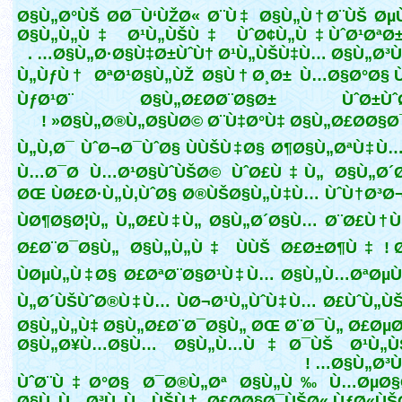
Ø§Ù„Ø°ÙŠ Ø­Ø¯Ù‘ÙŽØ« Ø¨Ù‡ Ø§Ù„Ù†Ø¨ÙŠ Ø
Ø§Ù„Ù„Ù‡ Ø¹Ù„ÙŠÙ‡ ÙˆØ¢Ù„Ù‡ ÙˆØ¹ØªØ±
Ø§Ù„Ø·Ø§Ù‡Ø±ÙˆÙ† Ø¹Ù„ÙŠÙ‡Ù… Ø§Ù„Ø³Ù„Ø
Ù„ÙƒÙ† ØªØ¹Ø§Ù„ÙŽ Ø§Ù†Ø¸Ø± Ù…Ø§Ø°Ø§ Ù
ÙƒØ¹Ø¨ Ø§Ù„Ø£Ø­Ø¨Ø§Ø± ÙˆØ±Ùˆ
Ø§Ù„Ø®Ù„Ø§ÙØ© Ø¨Ù‡Ø°Ù‡ Ø§Ù„Ø£Ø­Ø§Ø¯Ù
Ù„Ù‚Ø¯ ÙˆØ¬Ø¯ÙˆØ§ ÙÙŠÙ‡Ø§ Ø¶Ø§Ù„ØªÙ‡Ù…
Ù…Ø¯Ø­ Ù…Ø¹Ø§ÙˆÙŠØ© ÙˆØ£Ù‡Ù„ Ø§Ù„Ø´
ØŒ ÙØ£Ø·Ù„Ù‚ÙˆØ§ Ø®ÙŠØ§Ù„Ù‡Ù… ÙˆÙ†Ø³Ø
ÙØ¶Ø§Ø¦Ù„ Ù„Ø£Ù‡Ù„ Ø§Ù„Ø´Ø§Ù… Ø¨Ø£Ù†
Ø£Ø¨Ø¯Ø§Ù„ Ø§Ù„Ù„Ù‡ ÙÙŠ Ø£Ø±Ø¶Ù‡ ! 
ÙØµÙ„Ù‡Ø§ Ø£ØªØ¨Ø§Ø¹Ù‡Ù… Ø§Ù„Ù…ØªØµÙ
Ù„Ø´ÙŠÙˆØ®Ù‡Ù… ÙØ¬Ø¹Ù„ÙˆÙ‡Ù… Ø£ÙˆÙ„Ù
Ø§Ù„Ù„Ù‡ Ø§Ù„Ø£Ø¨Ø¯Ø§Ù„ ØŒ Ø¨Ø¯Ù„ Ø£ØµØ
Ø§Ù„Ø¥Ù…Ø§Ù… Ø§Ù„Ù…Ù‡Ø¯ÙŠ Ø¹Ù„
Ø§Ù„Ø³Ù„
ÙˆØ¨Ù‡Ø°Ø§ Ø¯Ø®Ù„Øª Ø§Ù„Ù‰ Ù…ØµØ§
Ø§Ù„Ù…Ø³Ù„Ù…ÙŠÙ† Ø£Ø­Ø§Ø¯ÙŠØ« ÙƒØ«ÙŠ