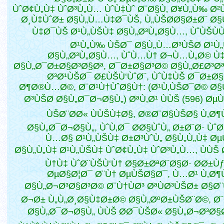
ÙˆØ¢Ù„Ù‡ ÙˆØ³Ù„Ù… ÙˆÙ‡Ùˆ Ø¨Ø§Ù‚ Ø¥Ù„Ù‰ Ø
Ø¸Ù‡ÙˆØ± Ø§Ù„Ù…Ù‡Ø¯ÙŠ, Ù„ÙŠØ­Ø§Ø±Ø¨ Ø
Ù‡Ø¯ÙŠ Ø¹Ù„ÙŠÙ‡ Ø§Ù„Ø³Ù„Ø§Ù…, ÙˆÙŠÙÙ
Ø¹Ù„Ù‰ ÙŠØ¯ Ø§Ù„Ù…Ø³ÙŠØ­ Ø¹Ù
Ø§Ù„Ø³Ù„Ø§Ù…, ÙˆÙ…Ù† Ø¬Ù…Ù„Ø© Ù
Ø§Ù„Ø¯Ø±Ø§Ø³Ø§Øª, Ø¯Ø±Ø§Ø³Ø© Ø§Ù„Ø£Ø³Ø
Ø³Ø¹ÙŠØ¯ Ø£ÙŠÙ‘ÙˆØ¨, ÙˆÙ‡ÙŠ Ø¯Ø±Ø
Ø¶Ø®Ù…Ø©, Ø¨Ø¹Ù†ÙˆØ§Ù†: (Ø¹Ù‚ÙŠØ¯Ø© Ø
Ø³ÙŠØ­ Ø§Ù„Ø¯Ø¬Ø§Ù„) ØªÙ‚Ø¹ ÙÙŠ (596) ØµÙ
ÙŠØ¨Ø­Ø« ÙÙŠÙ‡Ø§, Ø®Ø¨Ø§ÙŠØ§ Ù‚Ø
Ø§Ù„Ø¯Ø¬Ø§Ù„, ÙˆÙ‚Ø¯ Ø­Ø§ÙˆÙ„ Ø±Ø¨Ø· ÙˆØ
Ù…Ø§ Ø¹Ù„ÙŠÙ‡ Ø±Ø³ÙˆÙ„ Ø§Ù„Ù„Ù‡ Ø
Ø§Ù„Ù„Ù‡ Ø¹Ù„ÙŠÙ‡ ÙˆØ¢Ù„Ù‡ ÙˆØ³Ù„Ù…, ÙÙŠ
Ù†Ù‡ ÙˆØ¨ÙŠÙ‘Ù† Ø§Ø±ØªØ¨Ø§Ø· Ø­Ø±Ù
ØµØ§Ø¦Ø¯ Ø¨Ù† ØµÙŠØ§Ø¯, Ù…Ø¹ Ù‚Ø
Ø§Ù„Ø¬Ø³Ø§Ø³Ø© Ø¨Ù†ÙØ³ ØªÙØ³ÙŠØ± Ø§Ø¨
Ø¬Ø± Ù„Ù„Ø¸Ø§Ù‡Ø±Ø© Ø§Ù„ØºØ±ÙŠØ¨Ø©, Ø
Ø§Ù„Ø¯Ø¬Ø§Ù„ ÙÙŠ Ø­Ø¯ÙŠØ« Ø§Ù„Ø¬Ø³Ø§