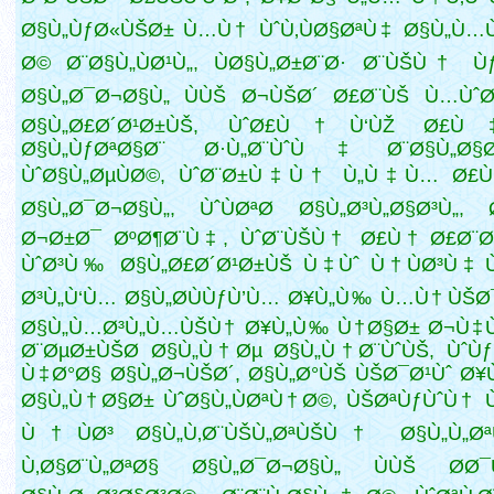
Ø§Ù„ÙƒØ«ÙŠØ± Ù…Ù† ÙˆÙ‚ÙØ§ØªÙ‡ Ø§Ù„Ù…
Ø© Ø¨Ø§Ù„ÙØ¹Ù„, ÙØ§Ù„Ø±Ø¨Ø· Ø¨ÙŠÙ† Ù
Ø§Ù„Ø¯Ø¬Ø§Ù„ ÙÙŠ Ø¬ÙŠØ´ Ø£Ø¨ÙŠ Ù…Ùˆ
Ø§Ù„Ø£Ø´Ø¹Ø±ÙŠ, ÙˆØ£Ù†Ù‘ÙŽ Ø£
Ø§Ù„ÙƒØªØ§Ø¨ Ø·Ù„Ø¨ÙˆÙ‡ Ø¨Ø§Ù„Ø§Ø
ÙˆØ§Ù„ØµÙØ©, ÙˆØ¨Ø±Ù‡Ù† Ù„Ù‡Ù… Ø£
Ø§Ù„Ø¯Ø¬Ø§Ù„, ÙˆÙØªØ­ Ø§Ù„Ø³Ù„Ø§Ø³Ù„,
Ø¬Ø±Ø¯ ØºØ¶Ø¨Ù‡, ÙˆØ¨ÙŠÙ† Ø£Ù† Ø£Ø¨Ø
ÙˆØ³Ù‰ Ø§Ù„Ø£Ø´Ø¹Ø±ÙŠ Ù‡Ùˆ Ù†ÙØ³Ù‡ 
Ø³Ù„Ù‘Ù… Ø§Ù„Ø­ÙÙƒÙ’Ù… Ø¥Ù„Ù‰ Ù…Ù† ÙŠØ
Ø§Ù„Ù…Ø³Ù„Ù…ÙŠÙ† Ø¥Ù„Ù‰ Ù†Ø§Ø± Ø¬Ù‡
Ø¨ØµØ±ÙŠØ­ Ø§Ù„Ù†Øµ Ø§Ù„Ù†Ø¨ÙˆÙŠ, ÙˆÙ
Ù‡Ø°Ø§ Ø§Ù„Ø¬ÙŠØ´, Ø§Ù„Ø°ÙŠ ÙŠØ¯Ø¹Ùˆ Ø
Ø§Ù„Ù†Ø§Ø± ÙˆØ§Ù„ÙØªÙ†Ø©, ÙŠØªÙƒÙˆÙ†
Ù†ÙØ³ Ø§Ù„Ù‚Ø¨ÙŠÙ„ØªÙŠÙ† Ø§Ù„Ù„Øª
Ù‚Ø§Ø¨Ù„ØªØ§ Ø§Ù„Ø¯Ø¬Ø§Ù„ ÙÙŠ Ø­Ø¯