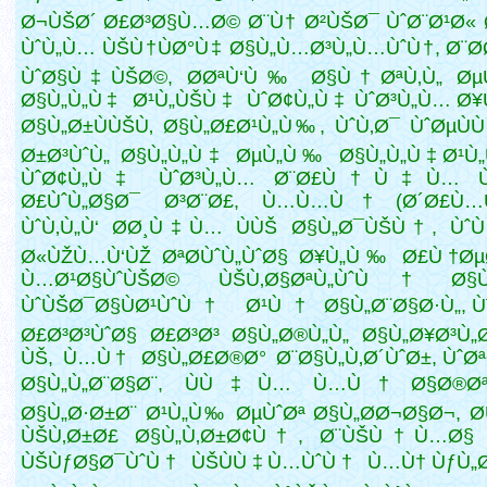
Ø¬ÙŠØ´ Ø£Ø³Ø§Ù…Ø© Ø¨Ù† Ø²ÙŠØ¯ ÙˆØ¨Ø¹Ø« 
ÙˆÙ„Ù… ÙŠÙ†ÙØ°Ù‡ Ø§Ù„Ù…Ø³Ù„Ù…ÙˆÙ†, Ø¨Ø
ÙˆØ§Ù‡ÙŠØ©, Ø­ØªÙ‘Ù‰ Ø§Ù†ØªÙ‚Ù„ Øµ
Ø§Ù„Ù„Ù‡ Ø¹Ù„ÙŠÙ‡ ÙˆØ¢Ù„Ù‡ ÙˆØ³Ù„Ù… Ø
Ø§Ù„Ø±ÙÙŠÙ‚ Ø§Ù„Ø£Ø¹Ù„Ù‰, ÙˆÙ‚Ø¯ ÙˆØµÙ
Ø±Ø³ÙˆÙ„ Ø§Ù„Ù„Ù‡ ØµÙ„Ù‰ Ø§Ù„Ù„Ù‡ Ø¹Ù
ÙˆØ¢Ù„Ù‡ ÙˆØ³Ù„Ù… Ø¨Ø£Ù†Ù‡Ù… 
Ø£ÙˆÙ„Ø§Ø¯ Ø³Ø¨Ø£, Ù…Ù…Ù† (Ø´Ø£Ù…Ù
ÙˆÙ‚Ù„Ù‘ Ø­Ø¸Ù‡Ù… ÙÙŠ Ø§Ù„Ø¯ÙŠÙ†, Ùˆ
Ø«ÙŽÙ…Ù‘ÙŽ ØªØ­ÙˆÙ„ÙˆØ§ Ø¥Ù„Ù‰ Ø£Ù†Øµ
Ù…Ø¹Ø§ÙˆÙŠØ© ÙŠÙ‚Ø§ØªÙ„ÙˆÙ† Ø§Ù„Ø
ÙˆÙŠØ¯Ø§ÙØ¹ÙˆÙ† Ø¹Ù† Ø§Ù„Ø¨Ø§Ø·Ù„, Ù
Ø£Ø³Ø³ÙˆØ§ Ø£Ø³Ø³ Ø§Ù„Ø®Ù„Ù„ Ø§Ù„Ø¥Ø³Ù
ÙŠ, Ù…Ù† Ø§Ù„Ø£Ø®Ø° Ø¨Ø§Ù„Ù‚Ø´ÙˆØ±, ÙˆØ
Ø§Ù„Ù„Ø¨Ø§Ø¨, ÙÙ‡Ù… Ù…Ù† Ø§Ø®Øª
Ø§Ù„Ø·Ø±Ø¨ Ø¹Ù„Ù‰ ØµÙˆØª Ø§Ù„Ø­Ø¬Ø§Ø¬, Ø
ÙŠÙ‚Ø±Ø£ Ø§Ù„Ù‚Ø±Ø¢Ù†, Ø¨ÙŠÙ†Ù…Ø§ 
ÙŠÙƒØ§Ø¯ÙˆÙ† ÙŠÙÙ‡Ù…ÙˆÙ† Ù…Ù† ÙƒÙ„