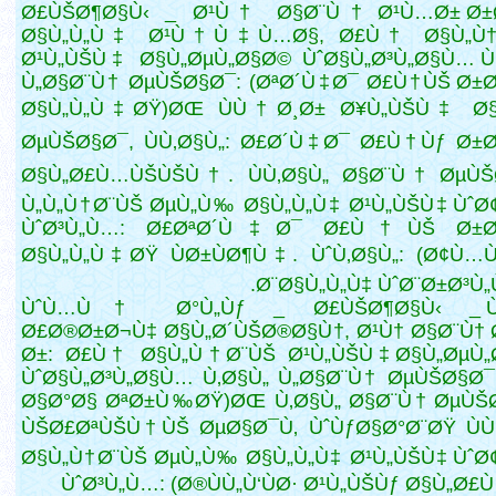
Ø£ÙŠØ¶Ø§Ù‹ _ Ø¹Ù† Ø§Ø¨Ù† Ø¹Ù…Ø± Ø±
Ø§Ù„Ù„Ù‡ Ø¹Ù†Ù‡Ù…Ø§, Ø£Ù† Ø§Ù„Ù†
Ø¹Ù„ÙŠÙ‡ Ø§Ù„ØµÙ„Ø§Ø© ÙˆØ§Ù„Ø³Ù„Ø§Ù… Ù
Ù„Ø§Ø¨Ù† ØµÙŠØ§Ø¯: (ØªØ´Ù‡Ø¯ Ø£Ù†ÙŠ Ø±Ø
Ø§Ù„Ù„Ù‡ØŸ)ØŒ ÙÙ†Ø¸Ø± Ø¥Ù„ÙŠÙ‡ Ø§
ØµÙŠØ§Ø¯, ÙÙ‚Ø§Ù„: Ø£Ø´Ù‡Ø¯ Ø£Ù†Ùƒ Ø±Ø
Ø§Ù„Ø£Ù…ÙŠÙŠÙ†. ÙÙ‚Ø§Ù„ Ø§Ø¨Ù† ØµÙŠ
Ù„Ù„Ù†Ø¨ÙŠ ØµÙ„Ù‰ Ø§Ù„Ù„Ù‡
Ø¹Ù„ÙŠÙ‡ ÙˆØ
ÙˆØ³Ù„Ù…: Ø£ØªØ´Ù‡Ø¯ Ø£Ù†ÙŠ Ø±Ø³
Ø§Ù„Ù„Ù‡ØŸ ÙØ±ÙØ¶Ù‡. ÙˆÙ‚Ø§Ù„: (Ø¢Ù
Ø¨Ø§Ù„Ù„Ù‡ ÙˆØ¨Ø±Ø³Ù„Ù‡
ÙˆÙ…Ù† Ø°Ù„Ùƒ _ Ø£ÙŠØ¶Ø§Ù‹ _ 
Ø£Ø®Ø±Ø¬Ù‡ Ø§Ù„Ø´ÙŠØ®Ø§Ù†, Ø¹Ù† Ø§Ø¨Ù†
Ø±: Ø£Ù† Ø§Ù„Ù†Ø¨ÙŠ Ø¹Ù„ÙŠÙ‡ Ø§Ù„ØµÙ„
ÙˆØ§Ù„Ø³Ù„Ø§Ù… Ù‚Ø§Ù„ Ù„Ø§Ø¨Ù† ØµÙŠØ§Ø¯
Ø§Ø°Ø§ ØªØ±Ù‰ØŸ)ØŒ Ù‚Ø§Ù„ Ø§Ø¨Ù† ØµÙŠ
ÙŠØ£ØªÙŠÙ†ÙŠ ØµØ§Ø¯Ù‚ ÙˆÙƒØ§Ø°Ø¨ØŸ ÙÙ
Ø§Ù„Ù†Ø¨ÙŠ ØµÙ„Ù‰ Ø§Ù„Ù„Ù‡ Ø¹Ù„ÙŠÙ‡ ÙˆØ
ÙˆØ³Ù„Ù…: (Ø®ÙÙ„Ù‘ÙØ· Ø¹Ù„ÙŠÙƒ Ø§Ù„Ø£