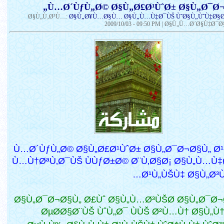
Ø§Ù„Ø¥Ù…Ø§Ù… Ø§Ù„Ù…Ù‡Ø¯ÙŠ ÙˆØ§Ù„ÙˆÙ‡Ø§
Ø§Ù„Ù‚Ø³Ù…:
2009/10/03 - 09:50 PM
| Ø§Ù„Ù…Ø´Ø§Ù‡Ø¯Ø§Ø
Ù…Ø´ÙƒÙ„Ø© Ø§Ù„Ø£Ø¹ÙˆØ± Ø§Ù„Ø¯Ø¬Ø§Ù„ Ø
Ù…Ù†ØªÙ‚Ø¯ÙŠ ÙÙƒØ±Ø© Ø¨Ù‚Ø§Ø¡ Ø§Ù„Ù…Ù
Ø¹Ù„ÙŠÙ‡ Ø§Ù„Ø³Ù
Ø§Ù„Ø¯Ø¬Ø§Ù„ Ø£Ùˆ Ø§Ù„Ù…Ø³ÙŠØ­ Ø§Ù„Ø¯Ø¬
ØµØ­Ø§Ø¨ÙŠ ÙˆÙ„Ø¯ ÙÙŠ Ø²Ù…Ù† Ø§Ù„Ù