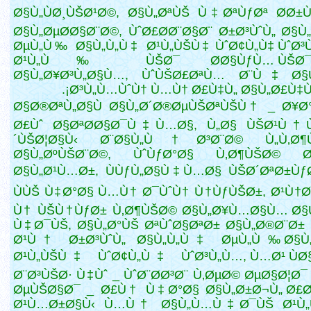
Ø§Ù„ÙØ¸ÙŠØ¹Ø©, Ø§Ù„ØªÙŠ Ù‡ØªÙƒØª Ø­Ø
Ø§Ù„ØµØ­Ø§Ø¨Ø©, ÙˆØ£Ø­Ø¨Ø§Ø¨ Ø±Ø³ÙˆÙ„ Ø§Ù
ØµÙ„Ù‰ Ø§Ù„Ù„Ù‡ Ø¹Ù„ÙŠÙ‡ ÙˆØ¢Ù„Ù‡ ÙˆØ³
Ø¹Ù„Ù‰ ÙŠØ¯ Ø­Ø§ÙƒÙ… ÙŠØ¯Ø
Ø§Ù„Ø¥Ø³Ù„Ø§Ù…, ÙˆÙŠØ£ØªÙ… Ø¨Ù‡
Ø§
Ø³Ù„Ù…ÙˆÙ† Ù…Ù† Ø£Ù‡Ù„ Ø§Ù„Ø£Ù‡Ùˆ
Ø§Ø®ØªÙ„Ø§Ù Ø§Ù„Ø´Ø®ØµÙŠØªÙŠÙ† _ Ø¥Ø
Ø£Ùˆ Ø§ØªØ­Ø§Ø¯Ù‡Ù…Ø§, Ù„Ø§ ÙŠØ¹Ù†
´ÙŠØ¦Ø§Ù‹ Ø¨Ø§Ù„Ù†Ø³Ø¨Ø© Ù„Ù‚Ø¶
Ø§Ù„ØºÙŠØ¨Ø©, ÙˆÙƒØ°Ø§ Ù‚Ø¶ÙŠØ© Ø·
Ø§Ù„Ø¹Ù…Ø±, ÙÙƒÙ„Ø§Ù‡Ù…Ø§ ÙŠØ´ØªØ±Ùƒ
ÙÙŠ Ù‡Ø°Ø§ Ù…Ù† Ø¯ÙˆÙ† Ù†ÙƒÙŠØ±, Ø¹Ù†
Ù† ÙŠÙ†ÙƒØ± Ù‚Ø¶ÙŠØ© Ø§Ù„Ø¥Ù…Ø§Ù… Ø§
Ù‡Ø¯ÙŠ, Ø§Ù„Ø°ÙŠ ØªÙˆØ§ØªØ± Ø§Ù„Ø®Ø¨Ø±
Ø¹Ù† Ø±Ø³ÙˆÙ„ Ø§Ù„Ù„Ù‡ ØµÙ„Ù‰
Ø§Ù
Ø¹Ù„ÙŠÙ‡ ÙˆØ¢Ù„Ù‡ ÙˆØ³Ù„Ù…, Ù…Ø¹ ÙØ§
Ø¨Ø³ÙŠØ· Ù‡Ùˆ _ ÙˆØ¨Ø­Ø³Ø¨ Ù‚ØµØ© ØµØ§Ø¦Ø¯
ØµÙŠØ§Ø¯ _ Ø£Ù† Ù‡Ø°Ø§ Ø§Ù„Ø±Ø¬Ù„ Ø£Ø
Ø¹Ù…Ø±Ø§Ù‹ Ù…Ù† Ø§Ù„Ù…Ù‡Ø¯ÙŠ Ø¹Ù„