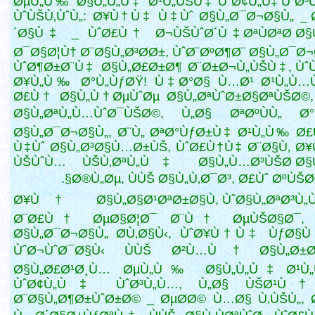
ØµÙ„Ù‰ Ø§Ù„Ù„Ù‡ Ø¹Ù„ÙŠÙ‡ ÙˆØ¢Ù„Ù‡ ÙˆØ³
ÙˆÙŠÙ‚ÙˆÙ„: Ø¥Ù†Ù‡ Ù‡Ùˆ Ø§Ù„Ø¯Ø¬Ø§Ù„ _ 
´Ø§Ù‡ _ ÙˆØ£Ù† Ø¬ÙŠÙˆØ´Ù‡ ØªÙØªØ­ Ø§
Ø¯Ø§Ø¦Ù† Ø¨Ø§Ù„Ø³Ø­Ø±, ÙˆØ¨ØºØ¶Ø¨ Ø§Ù„Ø¯Ø¬
ÙˆØ¶Ø±Ø¨Ù‡
Ø§Ù„Ø£Ø±Ø¶ Ø¨Ø±Ø¬Ù„ÙŠÙ‡, Ù
Ø¥Ù„Ù‰ Ø°Ù„ÙƒØŸ! Ù‡Ø°Ø§ Ù…Ø¹ Ø¹Ù„Ù…
Ø£Ù† Ø§Ù„Ù†ØµÙˆØµ Ø§Ù„ØªÙˆØ±Ø§ØªÙŠØ©,
Ø§Ù„ØªÙ„Ù…ÙˆØ¯ÙŠØ©, Ù„Ø§ ØªØºÙÙ„ Ø°
Ø§Ù„Ø¯Ø¬Ø§Ù„, Ø¨Ù„ ØªØ°ÙƒØ±Ù‡ Ø¹Ù„Ù‰ Ø
Ù‡Ùˆ Ø§Ù„Ø³Ø§Ù…Ø±ÙŠ, ÙˆØ£Ù†Ù‡ Ø¨Ø§Ù‚ Ø
ÙŠÙˆÙ… ÙŠÙ‚ØªÙ„Ù‡ Ø§Ù„Ù…Ø³ÙŠØ­ Ø§
Ø®Ù„Øµ, ÙÙŠ Ø§Ù„Ù‚Ø¯Ø³, Ø£Ùˆ ØºÙŠØ±
Ø¥Ù† Ø§Ù„Ø§Ø¹ØªØ±Ø§Ù, ÙˆØ§Ù„ØªØ³Ù„
Ø¨Ø£Ù† ØµØ§Ø¦Ø¯ Ø¨Ù† ØµÙŠØ§Ø¯, 
Ø§Ù„Ø¯Ø¬Ø§Ù„ Ø­Ù‚Ø§Ù‹, ÙˆØ¥Ù†Ù‡ ÙƒØ§Ù
ÙˆØ¬ÙˆØ¯Ø§Ù‹ ÙÙŠ Ø²Ù…Ù† Ø§Ù„Ø±Ø³
Ø§Ù„Ø£Ø¹Ø¸Ù… ØµÙ„Ù‰ Ø§Ù„Ù„Ù‡ Ø¹Ù„
ÙˆØ¢Ù„Ù‡ ÙˆØ³Ù„Ù…, Ù„Ø§ ÙŠØ¹Ù†
Ø¨Ø§Ù„Ø¶Ø±ÙˆØ±Ø© _ ØµØ­Ø© Ù…Ø§ Ù‚ÙŠÙ„, Ø