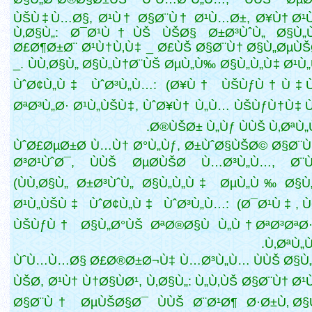
ÙŠÙ‡Ù…Ø§, Ø¹Ù† Ø§Ø¨Ù† Ø¹Ù…Ø±, Ø¥Ù† Ø¹
Ù‚Ø§Ù„: Ø¯Ø¹Ù†ÙŠ ÙŠØ§ Ø±Ø³ÙˆÙ„ Ø§Ù„
Ø£Ø¶Ø±Ø¨ Ø¹Ù†Ù‚Ù‡ _ Ø£ÙŠ Ø§Ø¨Ù† Ø§Ù„ØµÙ
_. ÙÙ‚Ø§Ù„ Ø§Ù„Ù†Ø¨ÙŠ ØµÙ„Ù‰ Ø§Ù„Ù„Ù‡ Ø¹Ù
ÙˆØ¢Ù„Ù‡ ÙˆØ³Ù„Ù…: (Ø¥Ù† ÙŠÙƒÙ†Ù‡ Ù
ØªØ³Ù„Ø· Ø¹Ù„ÙŠÙ‡, ÙˆØ¥Ù† Ù„Ù… ÙŠÙƒÙ†Ù‡
Ù
Ø®ÙŠØ± Ù„Ùƒ ÙÙŠ Ù‚ØªÙ„Ù‡
ÙˆØ£ØµØ±Ø­ Ù…Ù† Ø°Ù„Ùƒ, Ø±ÙˆØ§ÙŠØ© Ø§Ø¨
Ø³Ø¹ÙˆØ¯, ÙÙŠ ØµØ­ÙŠØ­ Ù…Ø³Ù„Ù…, Ø¨Ù„
(ÙÙ‚Ø§Ù„ Ø±Ø³ÙˆÙ„ Ø§Ù„Ù„Ù‡ ØµÙ„Ù‰ Ø§Ù
Ø¹Ù„ÙŠÙ‡ ÙˆØ¢Ù„Ù‡ ÙˆØ³Ù„Ù…: (Ø¯Ø¹Ù‡, Ù
ÙŠÙƒÙ† Ø§Ù„Ø°ÙŠ ØªØ®Ø§Ù Ù„Ù† ØªØ³ØªØ
Ù‚ØªÙ„Ù‡
ÙˆÙ…Ù…Ø§ Ø£Ø®Ø±Ø¬Ù‡ Ù…Ø³Ù„Ù… ÙÙŠ Ø§Ù
ÙŠØ­, Ø¹Ù† Ù†Ø§ÙØ¹, Ù‚Ø§Ù„: Ù„Ù‚ÙŠ Ø§Ø¨Ù† Ø
Ø§Ø¨Ù† ØµÙŠØ§Ø¯ ÙÙŠ Ø¨Ø¹Ø¶ Ø·Ø±Ù‚ Ø§