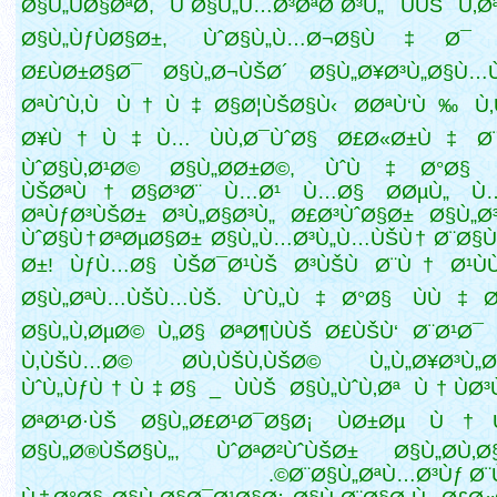
Ø§Ù„ÙØ§ØªØ­, ÙˆØ§Ù„Ù…Ø³ØªØ¨Ø³Ù„ ÙÙŠ Ù‚Ø
Ø§Ù„ÙƒÙØ§Ø±, ÙˆØ§Ù„Ù…Ø¬Ø§Ù‡Ø¯ 
Ø£ÙØ±Ø§Ø¯ Ø§Ù„Ø¬ÙŠØ´ Ø§Ù„Ø¥Ø³Ù„Ø§Ù…
ØªÙˆÙ‚Ù Ù†Ù‡Ø§Ø¦ÙŠØ§Ù‹ Ø­ØªÙ‘Ù‰ Ù‚Ù
Ø¥Ù†Ù‡Ù… ÙÙ‚Ø¯ÙˆØ§ Ø£Ø«Ø±Ù‡ Ø¨
ÙˆØ§Ù‚Ø¹Ø© Ø§Ù„Ø­Ø±Ø©, ÙˆÙ‡Ø°Ø§ 
ÙŠØªÙ†Ø§Ø³Ø¨ Ù…Ø¹ Ù…Ø§ Ø­ØµÙ„ 
ØªÙƒØ³ÙŠØ± Ø³Ù„Ø§Ø³Ù„ Ø£Ø³ÙˆØ§Ø± Ø§Ù„Ø³
ÙˆØ§Ù†ØªØµØ§Ø± Ø§Ù„Ù…Ø³Ù„Ù…ÙŠÙ† Ø¨Ø§Ù
Ø±! ÙƒÙ…Ø§ ÙŠØ¯Ø¹ÙŠ Ø³ÙŠÙ Ø¨Ù† Ø¹Ù
Ø§Ù„ØªÙ…ÙŠÙ…ÙŠ. ÙˆÙ„Ù‡Ø°Ø§ ÙÙ‡
Ø§Ù„Ù‚ØµØ© Ù„Ø§ ØªØ¶ÙÙŠ Ø£ÙŠÙ‘ Ø¨Ø¹Ø¯
Ù‚ÙŠÙ…Ø©
Ø­Ù‚ÙŠÙ‚ÙŠØ© Ù„Ù„Ø¥Ø³Ù„Ø
ÙˆÙ„ÙƒÙ†Ù‡Ø§ _ ÙÙŠ Ø§Ù„ÙˆÙ‚Øª Ù†ÙØ³
ØªØ¹Ø·ÙŠ Ø§Ù„Ø£Ø¹Ø¯Ø§Ø¡ ÙØ±Øµ Ù†
Ø§Ù„Ø®ÙŠØ§Ù„, ÙˆØªØ²ÙˆÙŠØ± Ø§Ù„Ø­Ù‚Ø§
Ø¨Ø§Ù„ØªÙ…Ø³Ùƒ Ø¨Ù‚