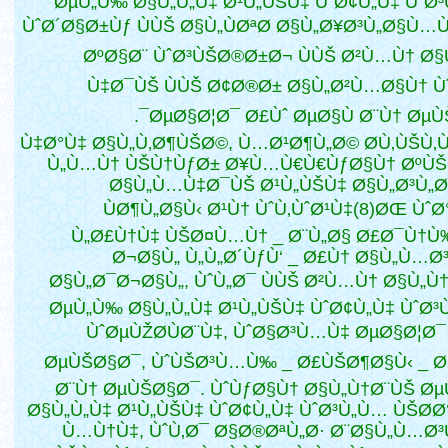
ØµÙ„Ù‰ Ø§Ù„Ù„Ù‡ Ø¹Ù„ÙŠÙ‡ ÙˆØ¢Ù„Ù‡ ÙˆØ
ÙˆØ´Ø§Ø±Ùƒ ÙÙŠ Ø§Ù„ÙØªØ­ Ø§Ù„Ø¥Ø³Ù„Ø§Ù
ØºØ§Ø¨ ÙˆØ³ÙŠØ®Ø±Ø¬ ÙÙŠ Ø²Ù…Ù† Ø
Ù‡Ø¯ÙŠ ÙÙŠ Ø¢Ø®Ø± Ø§Ù„Ø²Ù…Ø§Ù† Ù
ØµØ§Ø¦Ø¯ Ø£Ùˆ ØµØ§Ù Ø¨Ù† ØµÙŠ
Ù‡Ø°Ù‡ Ø§Ù„Ù‚Ø¶ÙŠØ©, Ù…Ø¹Ø¶Ù„Ø© Ø­Ù‚ÙŠÙ‚
Ù„Ù…Ù† ÙŠÙ†ÙƒØ± Ø¥Ù…Ù€Ù€ÙƒØ§Ù† ØºÙ
Ø§Ù„Ù…Ù‡Ø¯ÙŠ Ø¹Ù„ÙŠÙ‡ Ø§Ù„Ø³Ù„
ÙØ¶Ù„Ø§Ù‹ Ø¹Ù† ÙˆÙ‚ÙˆØ¹Ù‡(8)ØŒ ÙˆØ
Ù„Ø£Ù†Ù‡ ÙŠØ¤Ù…Ù† _ Ø¨Ù„Ø§ Ø£Ø¯Ù†
Ø¬Ø§Ù„ Ù„Ù„Ø´ÙƒÙ‘ _ Ø£Ù† Ø§Ù„Ù…Ø
Ø§Ù„Ø¯Ø¬Ø§Ù„, ÙˆÙ„Ø¯ ÙÙŠ Ø²Ù…Ù† Ø§Ù„Ù
ØµÙ„Ù‰ Ø§Ù„Ù„Ù‡ Ø¹Ù„ÙŠÙ‡ ÙˆØ¢Ù„Ù‡ ÙˆØ³
ÙˆØµÙŽØ­ÙØ¨Ù‡,
ÙˆØ§Ø³Ù…Ù‡ ØµØ§Ø¦Ø¯
ØµÙŠØ§Ø¯, ÙˆÙŠØ³Ù…Ù‰ _ Ø£ÙŠØ¶Ø§Ù‹ _ Ø
Ø¨Ù† ØµÙŠØ§Ø¯. ÙˆÙƒØ§Ù† Ø§Ù„Ù†Ø¨ÙŠ Ø
Ø§Ù„Ù„Ù‡ Ø¹Ù„ÙŠÙ‡ ÙˆØ¢Ù„Ù‡ ÙˆØ³Ù„Ù… ÙŠØ­Ø
Ù…Ù†Ù‡, ÙˆÙ‚Ø¯ Ø§Ø®ØªÙ„Ø· Ø¨Ø§Ù„Ù…Ø