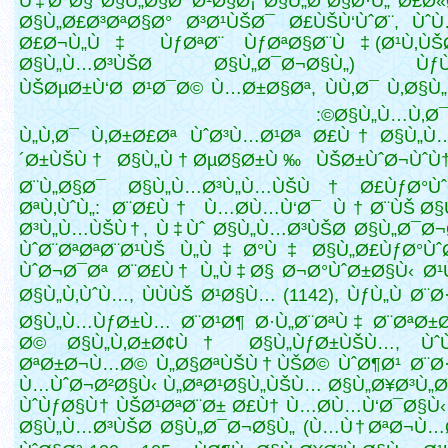
Ù‡Ø°Ø§ Ø§Ù„Ø§Ø¯Ø¹Ø§Ø¡ Ø§Ù„Ø¨Ø§Ø·Ù„ Ø£Ø
Ø§Ù„Ø£Ø³ØªØ§Ø° Ø³Ø¹ÙŠØ¯ Ø£ÙŠÙ‘ÙˆØ¨, Ù
Ø£Ø¬Ù„Ù‡ ÙƒØªØ¨ ÙƒØªØ§Ø¨Ù‡ (Ø¹Ù‚ÙŠ
Ø§Ù„Ù…Ø³ÙŠØ­ Ø§Ù„Ø¯Ø¬Ø§Ù„) Ùƒ
ÙŠØµØ±Ù‘Ø­ Ø¹Ø¯Ø© Ù…Ø±Ø§Øª, ÙÙ‚Ø¯ Ù‚Ø§Ù„
Ø§Ù„Ù…Ù‚Ø¯
(Ù„Ù‚Ø¯ Ù‚Ø±Ø£Øª ÙˆØ³Ù…Ø¹Øª Ø£Ù† Ø§Ù„Ù
´Ø±ÙŠÙ† Ø§Ù„Ù†ØµØ§Ø±Ù‰ ÙŠØ±ÙˆØ¬ÙˆÙ† 
Ø¨Ù„Ø§Ø¯ Ø§Ù„Ù…Ø³Ù„Ù…ÙŠÙ† Ø£ÙƒØ°Ùˆ
ØªÙ‚ÙˆÙ„: Ø¨Ø£Ù† Ù…Ø­Ù…Ù‘Ø¯ Ù†Ø¨ÙŠ Ø§
Ø³Ù„Ù…ÙŠÙ†, Ù‡Ùˆ Ø§Ù„Ù…Ø³ÙŠØ­ Ø§Ù„Ø¯Ø¬
ÙˆØ¨ØªØªØ¨Ø¹ÙŠ Ù„Ù‡Ø°Ù‡ Ø§Ù„Ø£ÙƒØ°ÙˆØ
ÙˆØ¬Ø¯Øª Ø¨Ø£Ù† Ù„Ù‡Ø§ Ø¬Ø°ÙˆØ±Ø§Ù‹ Ø
Ø§Ù„Ù‚ÙˆÙ…, ÙÙÙŠ Ø¹Ø§Ù… (1142), ÙƒÙ„Ù Ø¨Ø
Ø§Ù„Ù…ÙƒØ±Ù… Ø¨Ø¹Ø¶ Ø·Ù„Ø¨ØªÙ‡ Ø¨ØªØ±
Ø© Ø§Ù„Ù‚Ø±Ø¢Ù† Ø§Ù„ÙƒØ±ÙŠÙ…, Ùˆ
ØªØ±Ø¬Ù…Ø© Ù„Ø§ØªÙŠÙ†ÙŠØ© ÙˆØ¶Ø¹ Ø¨Ø·
Ù…ÙˆØ¬Ø²Ø§Ù‹ Ù„ØªØ¹Ø§Ù„ÙŠÙ… Ø§Ù„Ø¥Ø³Ù„
ÙˆÙƒØ§Ù† ÙŠØ¹ØªØ¨Ø± Ø£Ù† Ù…Ø­Ù…Ù‘Ø¯Ø§Ù‹
Ø§Ù„Ù…Ø³ÙŠØ­ Ø§Ù„Ø¯Ø¬Ø§Ù„ (Ù…Ù†ØªØ¬Ù…