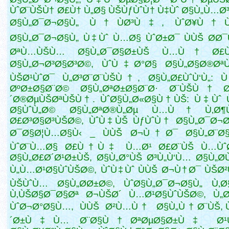
ÙˆØ¨ÙŠÙ† Ø£Ù† Ù„Ø§ ÙŠÙƒÙˆÙ† Ù‡Ùˆ Ø§Ù„Ù…Ø
Ø§Ù„Ø¯Ø¬Ø§Ù„ Ù†ÙØ³Ù‡, ÙˆØ¥Ù†
Ø§Ù„Ø¯Ø¬Ø§Ù„ Ù‡Ùˆ Ù…Ø§ ÙˆØ±Ø¯ ÙÙŠ Ø­Ø
ØªÙ…ÙŠÙ… Ø§Ù„Ø¯Ø§Ø±ÙŠ Ù…Ù† Ø£
Ø§Ù„Ø¬Ø³Ø§Ø³Ø©, ÙˆÙ‡Ø°Ø§
Ø§Ù„Ø§Ø®ØªÙ
ÙŠØ¹ÙˆØ¯ Ù„Ø³Ø¨Ø¨ÙŠÙ†, Ø§Ù„Ø£ÙˆÙ‘Ù„: 
ØºØ±Ø§Ø¨Ø© Ø§Ù„ØªØ±Ø§Ø¨Ø· Ø¨ÙŠÙ† Ø
´Ø®ØµÙŠØªÙŠÙ†. ÙˆØ§Ù„Ø«Ø§Ù†ÙŠ: Ù‡Ùˆ 
Ø§ÙˆÙ„Ø© Ø§Ù„ØªØ®Ù„Øµ Ù…Ù† Ù‚Ø¶
Ø£Ø³Ø§Ø³ÙŠØ©, ÙˆÙ‡ÙŠ ÙƒÙˆÙ† Ø§Ù„Ø¯Ø¬Ø
Ø¯Ø§Ø¦Ù…Ø§Ù‹ _ ÙÙŠ Ø¬Ù†Ø¯ Ø§Ù„Ø¨Ø§Ø
ÙˆØ¨Ù…Ø§ Ø£Ù†Ù‡ Ù…Ø¹ Ø£Ø¨ÙŠ Ù…Ùˆ
Ø§Ù„Ø£Ø´Ø¹Ø±ÙŠ, Ø§Ù„Ø°ÙŠ Ø³Ù„Ù‘Ù… Ø§Ù„Ø
Ù„Ù…Ø¹Ø§ÙˆÙŠØ©, ÙˆÙ‡Ùˆ ÙÙŠ Ø¬Ù†Ø¯ ÙŠØ
ÙŠÙˆÙ… Ø§Ù„Ø­Ø±Ø©, ÙˆØ§Ù„Ø¯Ø¬Ø§Ù„ Ù‚Ø
Ù‚ÙŠØ§Ø¯Ø§Øª Ø¬ÙŠØ´ Ù…Ø¹Ø§ÙˆÙŠØ©, Ù„
ÙˆØ¬Ø°Ø§Ù…, ÙÙŠ Ø²Ù…Ù† Ø§Ù„Ù†Ø¨ÙŠ, Ù
´Ø±Ù‡Ù… Ø¨Ø§Ù†ØªØµØ§Ø±Ù‡ Ø¹