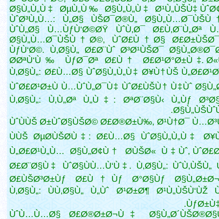
Ø§Ù„Ù„Ù‡ ØµÙ„Ù‰ Ø§Ù„Ù„Ù‡ Ø¹Ù„ÙŠÙ‡ ÙˆØ
ÙˆØ³Ù„Ù…: Ù„Ø§ ÙŠØ¯Ø®Ù„ Ø§Ù„Ù…Ø¯ÙŠÙ
ÙˆÙ„Ø§ Ù…ÙƒÙ‘Ø©ØŸ ÙˆÙ‚Ø¯ Ø£Ù‚Ø¨Ù„Øª 
Ø§Ù„Ù…Ø¯ÙŠÙ†Ø©, ÙˆØ£Ù†Ø§ Ø£Ø±ÙŠØ
ÙƒÙ‘Ø©. Ù‚Ø§Ù„ Ø£Ø¨Ùˆ Ø³Ø¹ÙŠØ¯ Ø§Ù„Ø®Ø¯
Ø­ØªÙ‘Ù‰ ÙƒØ¯Øª Ø£Ù† Ø£Ø¹Ø°Ø±Ù‡. Ø«
Ù‚Ø§Ù„: Ø£Ù…Ø§ ÙˆØ§Ù„Ù„Ù‡ Ø¥Ù†ÙŠ
Ù„Ø£Ø¹Ø
ÙˆØ£Ø¹Ø±Ù Ù…ÙˆÙ„Ø¯Ù‡ ÙˆØ£ÙŠÙ† Ù‡Ùˆ Ø§Ù„
Ù‚Ø§Ù„: Ù‚Ù„Øª Ù„Ù‡: ØªØ¨Ø§Ù‹ Ù„Ùƒ Ø³Ø
Ø§Ù„ÙŠÙˆÙ
ÙˆÙÙŠ Ø±ÙˆØ§ÙŠØ© Ø£Ø®Ø±Ù‰, Ø¹Ù†Ø¯ Ù…Ø
ÙÙŠ ØµØ­ÙŠØ­Ù‡: Ø£Ù…Ø§ ÙˆØ§Ù„Ù„Ù‡ Ø¥
Ù„Ø£Ø¹Ù„Ù… Ø§Ù„Ø¢Ù† Ø­ÙŠØ« Ù‡Ùˆ, ÙˆØ£Ø
Ø£Ø¨Ø§Ù‡ ÙˆØ§ÙÙ…Ù‘Ù‡. Ù‚Ø§Ù„: ÙˆÙ‚ÙŠÙ„ 
Ø£ÙŠØ³Ø±Ùƒ Ø£Ù†Ùƒ Ø°Ø§Ùƒ Ø§Ù„Ø±Ø¬
Ù‚Ø§Ù„: ÙÙ‚Ø§Ù„ Ù„Ùˆ Ø¹Ø±Ø¶ Ø¹Ù„ÙŠÙ‘ÙŽ
ÙƒØ±Ù‡Ø
ÙˆÙ…Ù…Ø§ Ø£Ø®Ø±Ø¬Ù‡ Ø§Ù„Ø´ÙŠØ®Ø§