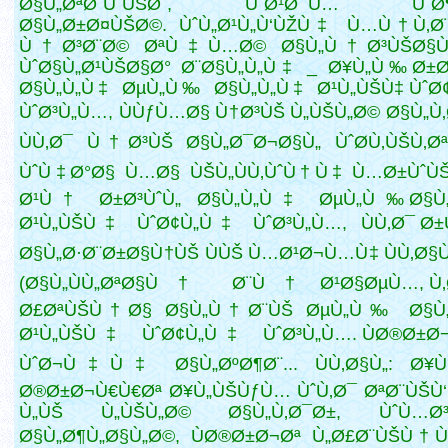
Ø§Ù„ØªØ´ÙˆÙŠØ´, ÙˆØ¹Ø¯Ù… ÙˆØ¶
Ø§Ù„Ø±Ø¤ÙŠØ©. ÙˆÙ„Ø¹Ù„Ù‘ÙŽÙ‡ Ù…Ù† Ù‚Ø
Ù†Ø³Ø¨Ø© ØªÙ‡Ù…Ø© Ø§Ù„Ù†Ø³ÙŠØ§
ÙˆØ§Ù„Ø¹ÙŠØ§Ø° Ø¨Ø§Ù„Ù„Ù‡ _ Ø¥Ù„Ù‰ Ø±Ø
Ø§Ù„Ù„Ù‡ ØµÙ„Ù‰ Ø§Ù„Ù„Ù‡ Ø¹Ù„ÙŠÙ‡ ÙˆØ
ÙˆØ³Ù„Ù…, ÙÙƒÙ…Ø§ Ù†Ø³ÙŠ Ù„ÙŠÙ„Ø© Ø§Ù„Ù
ÙÙ‚Ø¯
Ù†Ø³ÙŠ Ø§Ù„Ø¯Ø¬Ø§Ù„ ÙˆØ­Ù‚ÙŠÙ‚Ø
ÙˆÙ‡Ø°Ø§ Ù…Ø§ ÙŠÙ„ÙÙ‚ÙˆÙ†Ù‡ Ù…Ø±ÙˆÙŠ
Ø¹Ù† Ø±Ø³ÙˆÙ„ Ø§Ù„Ù„Ù‡ ØµÙ„Ù‰ Ø§Ù„
Ø¹Ù„ÙŠÙ‡ ÙˆØ¢Ù„Ù‡ ÙˆØ³Ù„Ù…, ÙÙ‚Ø¯ Ø±
Ø§Ù„Ø·Ø¨Ø±Ø§Ù†ÙŠ ÙÙŠ Ù…Ø¹Ø¬Ù…Ù‡ ÙÙ‚Ø§Ù„
(Ø§Ù„ÙÙ„ØªØ§Ù† Ø¨Ù† Ø¹Ø§ØµÙ…, Ù‚Ø
Ø£ØªÙŠÙ†Ø§ Ø§Ù„Ù†Ø¨ÙŠ ØµÙ„Ù‰ Ø§Ù„
Ø¹Ù„ÙŠÙ‡ ÙˆØ¢Ù„Ù‡ ÙˆØ³Ù„Ù…. ÙØ®Ø±Ø¬ 
ÙˆØ¬Ù‡Ù‡
Ø§Ù„ØºØ¶Ø¨... ÙÙ‚Ø§Ù„: Ø
Ø®Ø±Ø¬Ù€Ù€Øª Ø¥Ù„ÙŠÙƒÙ… ÙˆÙ‚Ø¯ ØªØ¨ÙŠÙ
Ù„ÙŠ Ù„ÙŠÙ„Ø© Ø§Ù„Ù‚Ø¯Ø±, ÙˆÙ…Ø³
Ø§Ù„Ø¶Ù„Ø§Ù„Ø©, ÙØ®Ø±Ø¬Øª Ù„Ø£Ø¨ÙŠÙ†