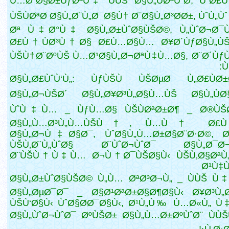
Ù…Ø´Ø§Ø±ÙƒØªÙ‡ ÙÙŠ Ø§Ù„ÙØªÙˆØ­, ÙˆØ
ÙŠÙØªØ­ Ø§Ù„Ø¨Ù„Ø¯Ø§Ù†
Ø¨Ø§Ù„Ø³Ø­Ø±, ÙˆÙ„Ùˆ
Øª Ù‡Ø°Ù‡ Ø§Ù„Ø±ÙˆØ§ÙŠØ©, Ù„ÙˆØ¬Ø¯
Ø£Ù†ÙØ³Ù†Ø§ Ø£Ù…Ø§Ù… Ø¥Ø´ÙƒØ§Ù„Ù
ÙŠÙ†Ø¨ØºÙŠ Ù…Ø¹Ø§Ù„Ø¬ØªÙ‡Ù…Ø§, Ø¨Ø´Ùƒ
Ù
Ø§Ù„Ø£ÙˆÙ‘Ù„: ÙƒÙŠÙ ÙŠØµØ­ Ù„Ø£ÙØ±
Ø§Ù„Ø¬ÙŠØ´ Ø§Ù„Ø¥Ø³Ù„Ø§Ù…ÙŠ Ø§Ù„ÙØ§Ø
ÙˆÙ‡Ù… _ ÙƒÙ…Ø§ ÙŠÙØªØ±Ø¶ _ Ø®ÙŠ
Ø§Ù„Ù…Ø³Ù„Ù…ÙŠÙ†, Ù…Ù† Ø£Ù
Ø§Ù„Ø¬Ù‡Ø§Ø¯, ÙˆØ§Ù„Ù…Ø±Ø§Ø¨Ø·Ø©, 
ÙŠÙ‚Ø¨Ù„ÙˆØ§ Ø¨ÙˆØ¬ÙˆØ¯ Ø§Ù„Ø¯Ø¬
Ø¨ÙŠÙ†Ù‡Ù… Ø¬Ù†Ø¯ÙŠØ§Ù‹ ÙŠÙ‚Ø§ØªÙ
Ø¹Ù‡
Ø§Ù„Ø±ÙˆØ§ÙŠØ© Ù„Ù… ØªØ³Ø¬Ù„ _ ÙÙŠ Ù
Ø§Ù„ØµØ¯Ø¯ _ Ø§Ø¹ØªØ±Ø§Ø¶Ø§Ù‹ Ø¥Ø³Ù„
ÙŠÙ‘Ø§Ù‹ ÙˆØ§Ø­Ø¯Ø§Ù‹, Ø¹Ù„Ù‰ Ù…Ø«Ù„ Ù
Ø§Ù„ÙˆØ¬ÙˆØ¯ ØºÙŠØ± Ø§Ù„Ù…Ø±ØºÙˆØ¨ ÙÙ