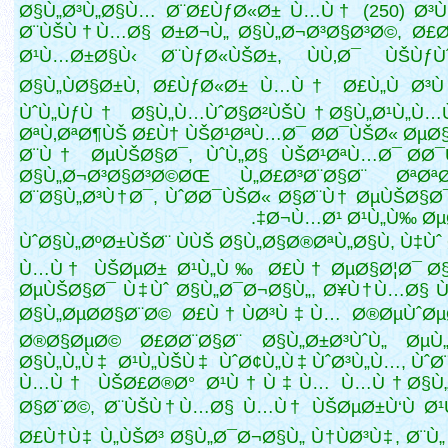
Ø§Ù„Ø³Ù„Ø§Ù… Ø¨Ø£ÙƒØ«Ø± Ù…Ù† (250) Ø³
Ø¨ÙŠÙ†Ù…Ø§ Ø±Ø¬Ù„ Ø§Ù„Ø¬Ø³Ø§Ø³Ø©, Ø£Ø
Ø¹Ù…Ø±Ø§Ù‹ Ø¨ÙƒØ«ÙŠØ±, ÙÙ‚Ø¯ ÙŠÙƒ
Ø§Ù„ÙØ§Ø±Ù‚ Ø£ÙƒØ«Ø± Ù…Ù† Ø£Ù„Ù
Ø³Ù
ÙˆÙ„ÙƒÙ† Ø§Ù„Ù…ÙˆØ§Ø²ÙŠÙ† Ø§Ù„Ø¹Ù„Ù…
ØªÙ‚ØªØ¶ÙŠ Ø£Ù† ÙŠØ¹ØªÙ…Ø¯ Ø­Ø¯ÙŠØ« ØµØ
Ø¨Ù† ØµÙŠØ§Ø¯, ÙˆÙ„Ø§ ÙŠØ¹ØªÙ…Ø¯ Ø­Ø¯
Ø§Ù„Ø¬Ø³Ø§Ø³Ø©ØŒ Ù„Ø£Ø³Ø¨Ø§Ø¨ ØªØªØ¹
Ø¨Ø§Ù„Ø³Ù†Ø¯, ÙˆØ­Ø¯ÙŠØ« Ø§Ø¨Ù† ØµÙŠØ§Ø
Ø¬Ù…Ø¹ Ø¹Ù„Ù‰ ØµØ­
ÙˆØ§Ù„ØºØ±ÙŠØ¨ ÙÙŠ Ø§Ù„Ø§Ø®ØªÙ„Ø§Ù, Ù‡Ùˆ
Ù…Ù† ÙŠØµØ± Ø¹Ù„Ù‰ Ø£Ù† ØµØ§Ø¦Ø¯ Ø§
ØµÙŠØ§Ø¯ Ù‡Ùˆ Ø§Ù„Ø¯Ø¬Ø§Ù„, Ø¥Ù†Ù…Ø§ 
Ø§Ù„ØµØ­Ø§Ø¨Ø© Ø£Ù†ÙØ³Ù‡Ù… Ø®ØµÙˆØµØ
Ø®Ø§ØµØ© Ø£Ø­Ø¨Ø§Ø¨ Ø§Ù„Ø±Ø³ÙˆÙ„ Øµ
Ø§Ù„Ù„Ù‡ Ø¹Ù„ÙŠÙ‡ ÙˆØ¢Ù„Ù‡ ÙˆØ³Ù„Ù…, ÙˆØ
Ù…Ù† ÙŠØ£Ø®Ø° Ø¹Ù†Ù‡Ù… Ù…Ù† Ø§Ù„
Ø§Ø¨Ø©, Ø¨ÙŠÙ†Ù…Ø§ Ù…Ù† ÙŠØµØ±Ù‘Ù Ø¹
Ø£Ù†Ù‡ Ù„ÙŠØ³
Ø§Ù„Ø¯Ø¬Ø§Ù„ Ù†ÙØ³Ù‡, Ø¨Ù„