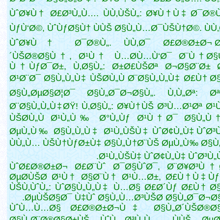
ÙˆØ¥Ù† Ø£Ø³Ù„Ù…. ÙÙ‚ÙŠÙ„: Ø¥Ù†Ù‡ Ø¯Ø®
ÙƒÙ‘Ø©, ÙˆÙƒØ§Ù† ÙÙŠ Ø§Ù„Ù…Ø¯ÙŠÙ†Ø©. ÙÙ‚
ÙˆØ¥Ù† Ø¯Ø®Ù„. ÙÙ‚Ø¯ Ø£Ø®Ø±Ø¬ Ø
´ÙŠØ®Ø§Ù†, Ø¹Ù† Ù…Ø­Ù…Ù‘Ø¯ Ø¨Ù†
Ø§
Ù†ÙƒØ¯Ø±, Ù‚Ø§Ù„: Ø±Ø£ÙŠØª Ø¬Ø§Ø¨Ø± 
Ø¹Ø¨Ø¯ Ø§Ù„Ù„Ù‡ ÙŠØ­Ù„Ù Ø¨Ø§Ù„Ù„Ù‡ Ø£Ù† Ø
Ø§Ù„ØµØ§Ø¦Ø¯ Ø§Ù„Ø¯Ø¬Ø§Ù„. Ù‚Ù„Øª: ØªØ
Ø¨Ø§Ù„Ù„Ù‡ØŸ! Ù‚Ø§Ù„: Ø¥Ù†ÙŠ Ø³Ù…Ø¹Øª Ø
ÙŠØ­Ù„Ù Ø¹Ù„Ù‰ Ø°Ù„Ùƒ Ø¹Ù†Ø¯ Ø§Ù„Ù†
ØµÙ„Ù‰ Ø§Ù„Ù„Ù‡ Ø¹Ù„ÙŠÙ‡ ÙˆØ¢Ù„Ù‡ ÙˆØ³
ÙÙ„Ù… ÙŠÙ†ÙƒØ±Ù‡ Ø§Ù„Ù†Ø¨ÙŠ ØµÙ„Ù‰ Ø§Ù
Ø¹Ù„ÙŠÙ‡ ÙˆØ¢Ù„Ù‡ ÙˆØ³Ù„Ù
ÙˆØ£Ø®Ø±Ø¬ Ø£Ø¨Ùˆ Ø¯Ø§ÙˆØ¯, Ø¨Ø¥Ø³Ù†
ØµØ­ÙŠØ­ Ø¹Ù† Ø§Ø¨Ù† Ø¹Ù…Ø±, Ø£Ù†Ù‡ Ù
ÙŠÙ‚ÙˆÙ„: ÙˆØ§Ù„Ù„Ù‡ Ù…Ø§ Ø£Ø´Ùƒ Ø£Ù† Ø
ØµÙŠØ§Ø¯ Ù‡Ùˆ Ø§Ù„Ù…Ø³ÙŠØ­ Ø§Ù„Ø¯Ø¬Ø§Ù
ÙˆÙ…Ù…Ø§ Ø£Ø®Ø±Ø¬Ù‡ Ø§Ù„Ø´ÙŠØ®Ø
Ø§Ù„Ø¨Ø®Ø§Ø±ÙŠ ÙˆÙ…Ø³Ù„Ù…, ÙÙŠ ØµØ­