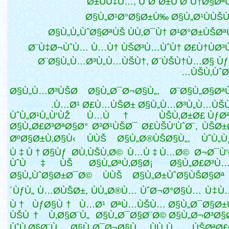
´Ø±ÙÙ‡Ù…, ÙˆØ´Ø±Ù Ø¨Ù†Ø§Ø
Ø§Ù„Ø¹Ø°Ø§Ø±Ù‰ Ø§Ù„Ø¹ÙÙŠÙ
Ø§Ù„Ù„ÙˆØ§ØªÙŠ ÙÙ‚Ø¯Ù† Ø¹Ø°Ø±ÙŠØª
Ø¨Ù‡Ø¬ÙˆÙ… Ù…Ù† ÙŠØ³Ù…ÙˆÙ† Ø£Ù†ÙØ
Ø¨Ø§Ù„Ù…Ø³Ù„Ù…ÙŠÙ†, Ø¨ÙŠÙ†Ù…Ø§ Ù
ÙŠÙ‚ÙˆØ
Ø§Ù„Ù…Ø³ÙŠØ­ Ø§Ù„Ø¯Ø¬Ø§Ù„, Ø¨Ø§Ù„Ø§ØªÙ
Ù…Ø¹ Ø£Ù…ÙŠØ± Ø§Ù„Ù…Ø³Ù„Ù…ÙŠÙ†
ÙˆÙ„Ø¹Ù„Ù‘ÙŽ Ù…Ù† ÙŠÙ‚Ø±Ø£ ÙƒØª
Ø§Ù„Ø£Ø³ØªØ§Ø° Ø³Ø¹ÙŠØ¯ Ø£ÙŠÙ‘ÙˆØ¨, ÙŠØ
ØºØ§Ø±Ù‚Ø§Ù‹ ÙÙŠ Ø§Ù„Ø®ÙŠØ§Ù„, ÙˆÙ„
Ù‡Ù†Ø§Ùƒ Ø­Ù‚ÙŠÙ‚Ø© Ù…Ù‡Ù…Ø© Ø¬Ø¯Ù‘Ø
ÙˆÙ‡ÙŠ Ø§Ù„ØªÙ‚Ø§Ø¡ Ø§Ù„Ø£Ø³Ù…
Ø§Ù„ÙˆØ§Ø±Ø¯Ø© ÙÙŠ Ø§Ù„Ø±ÙˆØ§ÙŠØ§Øª
´ÙƒÙ„ Ù…Ø­ÙŠØ±, ÙÙ„Ø®Ù… ÙˆØ¬Ø°Ø§Ù… Ù‡
Ù† ÙƒØ§Ù† Ù…Ø¹ ØªÙ…ÙŠÙ… Ø§Ù„Ø¯Ø§Ø±Ù
ÙŠÙ† Ù‚Ø§Ø¨Ù„ Ø§Ù„Ø¯Ø§Ø¨Ø© Ø§Ù„Ø¬Ø³Ø§
ÙˆÙ‚Ø§Ø¨Ù„
Ø§Ù„Ø¯Ø¬Ø§Ù„ ÙÙ„Ù… ÙŠØªØ£