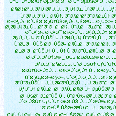
Ù‡Ùˆ Ù†ÙØ³Ù‡ ØµØ§Ø¦Ø¯ Ø¨Ù† ØµÙŠØ§Ø¯, Ø
Ø§Ø®ØªÙ„Ø§Ù Ø§Ù„Ù…Ø¸Ù‡Ø±, ÙˆØ§Ù„Ù…Ùƒ
ÙˆØ§Ù„Ø²Ù…Ø§Ù†, Ø¨Ø§Ø¹ØªØ¨Ø§Ø±Ù‡ Ø
Ø±Ø§Ù‹, Ø´ÙŠØ·Ø§Ù†ÙŠØ§Ù‹, ÙŠØªÙ…Ø¸Ù‡Ø±
Ø¸Ø§Ù‡Ø± Ù…ØªØ¹Ø¯Ø¯Ø©, ÙˆÙ‚Ø¯ Ø±Ø¨Ø· Ø§Ù
Ø¯Ø§Ø« Ø¨Ø¹Ø¯ Ø±Ø³ÙˆÙ„ Ø§Ù„Ù„Ù‡ Ø
Ø§Ù„Ù„Ù‡ Ø¹Ù„ÙŠÙ‡ ÙˆØ¢Ù„Ù‡ ÙˆØ³Ù„Ù…, Ø
ÙˆØ±Ø¯ ÙÙŠ Ø­Ø¯ÙŠØ« Ø§Ù„Ø¬Ø³Ø§Ø³Ø©, Ø
Ø±Ø¨Ø· Ø¨ÙŠÙ† Ù…Ù† Ù‚Ø§Ø¨Ù„ Ø§Ù„Ø¯Ø¬Ø
Ø¨Ø¨Ù„Ø§Ù‡Ø© _ ÙÙŠ Ø±Ø­Ù„Ø© ØªÙ
Ø§Ù„Ø¯Ø§Ø±ÙŠ, ÙˆØ¨ÙŠÙ† ÙƒÙˆÙ
Ø£Ù†ÙØ³Ù‡Ù…, Ø£Ø¹ÙˆØ§Ù† Ù…Ø¹Ø§Ùˆ
ÙˆØ§Ù„Ø­Ø¬Ø§Ø¬, ÙˆØ§Ù„Ø¸Ù„Ù…Ø© Ø
Ø²ÙˆØ±ÙŠÙ† Ù„Ù„Ø¥Ø³Ù„Ø§Ù…, ÙˆØ±Ø¨Ø· Ø
ÙƒÙˆÙ† Ø§Ù„Ø¯Ø¬Ø§Ù„ Ø§Ø¨Ù† ØµÙŠØ§Ø¯
Ø¬ÙŠØ´ Ø£Ø¨ÙŠ Ù…ÙˆØ³Ù‰ Ø§Ù„Ø£Ø´Ø¹
ÙˆØ¨ÙŠÙ† ÙƒÙˆÙ† Ø£Ø¨ÙŠ Ù…ÙˆØ³Ù‰ Ø§
´Ø¹Ø±ÙŠ ÙŠØ±ØªÙƒØ¨ Ù…Ø®Ø§Ù
Ø§Ù„Ù†ØµÙˆØµ Ø§Ù„ØµØ±ÙŠØ­Ø©, Ø§Ù„ØªÙŠ Ø