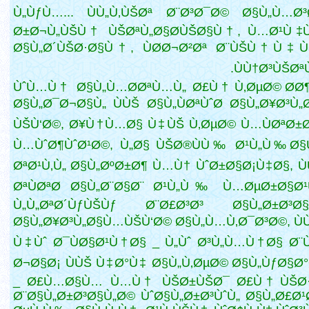
Ù„ÙƒÙ…... ÙÙ„Ù‚ÙŠØª Ø¨Ø³Ø¯Ø© Ø§Ù„Ù…Ø
Ø±Ø¬Ù„ÙŠÙ† ÙŠØªÙ„Ø§Ø­ÙŠØ§Ù†, Ù…Ø¹Ù‡
Ø§Ù„Ø´ÙŠØ·Ø§Ù†, ÙØ­Ø¬Ø²Øª Ø¨ÙŠÙ†Ù‡Ù
ÙÙ†Ø³ÙŠØªÙ
ÙˆÙ…Ù† Ø§Ù„Ù…Ø­ØªÙ…Ù„ Ø£Ù† Ù‚ØµØ© Ø­Ø
Ø§Ù„Ø¯Ø¬Ø§Ù„ ÙÙŠ Ø§Ù„ÙØªÙˆØ­ Ø§Ù„Ø¥Ø³Ù
ÙŠÙ‘Ø©, Ø¥Ù†Ù…Ø§ Ù‡ÙŠ Ù‚ØµØ© Ù…ÙØªØ±
Ù…ÙˆØ¶ÙˆØ¹Ø©, Ù„Ø§ ÙŠØ®ÙÙ‰ Ø¹Ù„Ù‰ Ø§
ØªØ¹Ù‚Ù„ Ø§Ù„ØºØ±Ø¶ Ù…Ù† ÙˆØ±Ø§Ø¡Ù‡Ø§, Ù
ØªÙØªØ­ Ø§Ù„Ø¨Ø§Ø¨ Ø¹Ù„Ù‰ Ù…ØµØ±Ø§Ø¹
Ù„Ù„ØªØ´ÙƒÙŠÙƒ Ø¨Ø£Ø³Ø³ Ø§Ù„Ø±Ø³Ø§
Ø§Ù„Ø¥Ø³Ù„Ø§Ù…ÙŠÙ‘Ø© Ø§Ù„Ù…Ù‚Ø¯Ø³Ø©, Ù
Ù‡Ùˆ Ø¯ÙØ§Ø¹Ù†Ø§
_ Ù„Ùˆ Ø³Ù„Ù…Ù†Ø§ Ø
Ø¬Ø§Ø¡ ÙÙŠ Ù‡Ø°Ù‡ Ø§Ù„Ù‚ØµØ© Ø§Ù„ÙƒØ§Ø
_ Ø£Ù…Ø§Ù… Ù…Ù† ÙŠØ±ÙŠØ¯ Ø£Ù† ÙŠØ·
Ø¨Ø§Ù„Ø±Ø³Ø§Ù„Ø© ÙˆØ§Ù„Ø±Ø³ÙˆÙ„ Ø§Ù„Ø£Ø