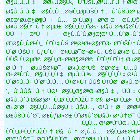
Ø§Ù„Ù„Ù‡ Ø­Ø±ÙØ§Ù‹, ÙˆÙŠÙ‚ØªÙ„ÙˆÙ† Ø¹Ø
Ø§Ù„Ù„Ù‡ Ø§Ù„Ù…Ø®Ù„ØµÙŠÙ†, ÙˆÙŠÙØ¶Ø­
Ø£Ø¹Ø±Ø§Ø¶Ù‡Ù… Ø¨Ù„Ø§ Ø³Ø¨Ø¨ Ø­Ù‚ÙŠÙ
Ø¥Ù„Ø§Ù‘ Ù†ØµØ± Ø§Ù„Ù‚ÙˆØ© Ø§Ù„ØºØ§Ø´
ÙÙ‡Ø°Ù‡ Ø§Ù„ÙˆÙ‚Ø§Ø¦Ø¹ Ù…ÙˆØ¬Ùˆ
Ø¨Ø§Ù„ÙØ¹Ù„, ÙˆÙ‡ÙŠ ØªØªØ±Ø§Ø¨Ø· Ø¨ÙŠÙ†
ÙˆØ¨ÙŠÙ† ÙƒÙˆÙ† Ø§Ù„Ø¯Ø¬Ø§Ù„ ÙŠÙ‚Ø§Ø¨Ù
ÙÙŠ Ù‚ØµØ© Ø§Ù„Ø¬Ø³Ø§Ø³Ø©, ÙˆÙƒÙˆÙ† ØµØ
Ø¨Ù† ØµÙŠØ§Ø¯, Ø§Ù„Ø°ÙŠ Ø­Ø°Ø± Ù…
Ø±Ø³ÙˆÙ„ Ø§Ù„Ù„Ù‡ ØµÙ„Ù‰ Ø§Ù„Ù„Ù‡ Ø¹Ù
ÙˆØ¢Ù„Ù‡ ÙˆØ³Ù„Ù…, ÙƒØ§Ù† ÙÙŠ Ù†ÙØ³ Ø§Ù„
´, ÙˆÙÙŠ
Ù†ÙØ³ Ø§Ù„Ø§ØªØ¬Ø§Ù‡, ÙÙ‡
Ø§Ù„ÙˆÙ‚Ø§Ø¦Ø¹ Ù„Ø¹Ù„Ù‘ÙŽÙ‡Ø§ Ø¬Ø¹Ù„Øª
Ø±Ø¨Ø· Ø§Ù„Ù…ÙØ§Ù‡ÙŠÙ…, Ø¹Ù†Ø¯ Ø³Ø¹
Ø£ÙŠÙ‘ÙˆØ¨, Ø£ÙƒØ«Ø± ÙˆØ¶ÙˆØ­Ø§Ù‹ Ø¹Ù†Ø¯
Ù„Ù… ØªØªÙˆÙØ± Ù„Ù‡
ÙˆÙ„Ø¹Ù„Ù‘ÙŽÙ†Ø§ Ù†Ø¸Ù„Ù… Ø§Ù„Ø£Ø³Øª
Ø³Ø¹ÙŠØ¯ Ø£ÙŠÙ‘ÙˆØ¨, Ø¥Ø°Ø§ Ù„Ù… Ù†Ù‚Ù