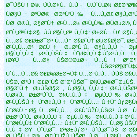
Ø¯ÙŠÙ†Ø©. ÙÙ‚Ø§Ù„ Ù„Ù‡ Ù‚ÙˆÙ„Ø§ Ø£ØºØ¶
ÙØ§Ù†ØªÙØ® Ø­ØªÙ‘Ù‰ Ù…Ù„Ø£ Ø§Ù„Ø³Ù
ÙØ¯Ø®Ù„ Ø§Ø¨Ù† Ø¹Ù…Ø± Ø¹Ù„Ù‰ Ø­ÙØµØ©, Ù
Ø¨Ù„ØºÙ‡Ø§. ÙÙ‚Ø§Ù„Øª Ù„Ù‡: Ø±Ø­Ù…Ùƒ Ø§Ù„
Ù…Ø§ Ø£Ø±Ø¯Øª
Ù…Ù† Ø§Ø¨Ù† ØµØ§Ø¦Ø¯, Ø
Ø¹Ù„Ù…Øª Ø£Ù† Ø±Ø³ÙˆÙ„ Ø§Ù„Ù„Ù‡ Øµ
Ø§Ù„Ù„Ù‡ Ø¹Ù„ÙŠÙ‡ ÙˆØ¢Ù„Ù‡ ÙˆØ³Ù„Ù… Ù‚
(Ø¥Ù†Ù…Ø§ ÙŠØ®Ø±Ø¬ Ù…Ù† ØºØ¶
ÙŠØºØ¶Ø¨Ù‡Ø§
ÙˆÙ…Ù…Ø§ Ø£Ø®Ø±Ø¬Ù‡ Ù…Ø³Ù„Ù… ÙÙŠ Ø§Ù
ÙŠØ­, Ø¹Ù† Ø£Ø¨ÙŠ Ø³Ø¹ÙŠØ¯ Ø§Ù„Ø®Ø¯Ø±ÙŠ,
Ø§Ø¨Ù† ØµÙŠØ§Ø¯, Ù‚Ø§Ù„ Ù„Ù‡: Ø£Ù„ÙŠØ³
Ù‚Ø§Ù„ Ø±Ø³ÙˆÙ„ Ø§Ù„Ù„Ù‡ ØµÙ„Ù‰ Ø§Ù„
Ø¹Ù„ÙŠÙ‡ ÙˆØ¢Ù„Ù‡ ÙˆØ³Ù„Ù…: Ù‡Ùˆ ÙƒØ§Ù
ÙˆØ£Ù†Ø§ Ù…Ø³Ù„Ù…, Ø£ÙˆÙŽÙ„ÙŠØ³ Ù‚Ø¯ Ù
Ø±Ø³ÙˆÙ„ Ø§Ù„Ù„Ù‡ ØµÙ„Ù‰ Ø§Ù„Ù„Ù‡ Ø¹Ù
ÙˆØ¢Ù„Ù‡ ÙˆØ³Ù„Ù…: Ù‡Ùˆ Ø¹Ù‚ÙŠÙ… Ù„Ø§ ÙŠÙ
Ù„Ù‡ØŸ ÙˆÙ‚Ø¯ ØªØ±ÙƒØª ÙˆÙ„Ø¯ÙŠ Ø¨Ø§
Ø¯ÙŠÙ†Ø©, Ø£ÙˆÙŽÙ„ÙŠØ³ Ù‚Ø¯ Ù‚Ø§Ù„ Ø±Ø