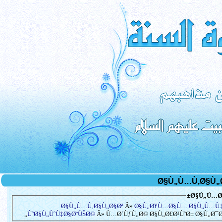
Ø§Ù„Ù…Ø³
Ø§Ù„Ù…Ù‚Ø§Ù„Ø§Øª
Â»
Ø§Ù„Ø¥Ù…Ø§Ù… Ø§Ù„Ù…Ù
ÙˆØ§Ù„ÙˆÙ‡Ø§Ø¨ÙŠØ©
Â» Ù…Ø´ÙƒÙ„Ø© Ø§Ù„Ø£Ø¹ÙˆØ± Ø§Ù„Ø¯Ø