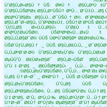
Ù‚Ø·Ø
ÙˆØ§Ù„Ø«Ø§Ù†ÙŠ: Ø¥Ù† Ø§Ù„Ø³Ù‡Ùˆ
ÙˆØ§Ù„ÙŠØ³Ø± Ø§Ù„Ø°ÙŠÙ† ØªÙ… Ø¨Ù‡Ù…Ø§ Ù
Ø£Ø³ÙˆØ§Ø± Ø§Ù„Ù…Ø¯ÙŠÙ†Ø©, Ø¨ØªØ£Ø«
Ø§Ù„Ø¯Ø¬Ø§Ù„ ÙˆØ³Ø­Ø±Ù‡, ÙŠÙ†Ø¨ØºÙŠ Ø£Ù
´ÙƒÙ„Ø§ Ø«Ù‚Ù„Ø§Ù‹ ÙˆØ£Ù‡Ù…
Ø¹Ø³ÙƒØ±ÙŠØ©, ÙŠØ³ØªØ«Ù…Ø±Ù
Ø§Ù„Ù‚Ø§Ø¯Ø© ÙÙŠ ÙØªÙˆØ­Ø§Øª Ø£Ø®Ø±Ù‰,
ÙŠØ´ÙƒÙ„Ø§Ù† _ ÙÙŠ Ø§Ù„Ø£Ù‚Ù„ _ Ø¯Ø§ÙØ
Ù„Ù„ØºØ¨Ø·Ø© ÙˆØ§Ù„Ø³Ø±ÙˆØ± ÙˆØ§Ù„ÙØ±Ø­
ØµÙÙˆÙ Ø£ÙØ±Ø§Ø¯ Ø§Ù„Ø¬ÙŠØ´ Ø§Ù„ÙØ§
ÙˆÙ‡Ø°Ø§ _ Ø£ÙŠØ¶Ø§Ù‹ _ Ù„Ù… ØªØ³Ø¬
Ø§Ù„Ø±ÙˆØ§ÙŠØ©, ÙˆÙ„Ù… ØªØ´Ø± Ø¥Ù„
Ù„Ø§ Ù†Ø¬Ø¯ _ Ø¥Ø°Ù† _ ÙÙŠ Ø·ÙŠØ§Øª Ù
Ø§Ù„Ø±ÙˆØ§ÙŠØ©, ÙˆÙ„Ø§ ÙÙŠ Ùƒ
Ø§Ù„ØªØ§Ø±ÙŠØ®, Ù…Ø§ ÙŠÙØ³Ù‘Ø± Ù„Ù†Ø§
Ù‡Ø°Ø§, Ø¨Ù„ Ø¹Ù„Ù‰ Ø§Ù„Ø¹ÙƒØ³ Ù…Ù† Ø°
Ù†Ø¬Ø¯ Ø£Ù† Ø°ÙƒØ± ØµØ§Ø¦Ø¯ Ø¨Ù† ØµÙŠØ