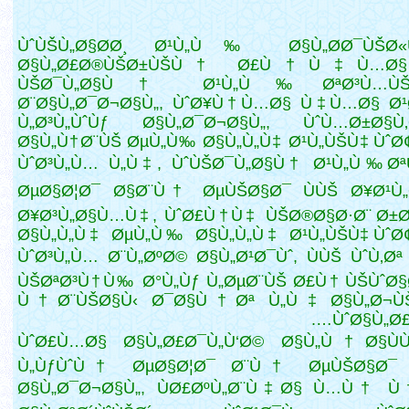
ÙˆÙŠÙ„Ø§Ø­Ø¸ Ø¹Ù„Ù‰ Ø§Ù„Ø­Ø¯ÙŠØ«
Ø§Ù„Ø£Ø®ÙŠØ±ÙŠÙ† Ø£Ù†Ù‡Ù…Ø§ 
ÙŠØ¯Ù„Ø§Ù† Ø¹Ù„Ù‰ ØªØ³Ù…ÙŠØ
Ø¨Ø§Ù„Ø¯Ø¬Ø§Ù„, ÙˆØ¥Ù†Ù…Ø§ Ù‡Ù…Ø§ Ø¹
Ù„Ø³Ù„ÙˆÙƒ Ø§Ù„Ø¯Ø¬Ø§Ù„, ÙˆÙ…Ø±Ø§Ù‚
Ø§Ù„Ù†Ø¨ÙŠ ØµÙ„Ù‰ Ø§Ù„Ù„Ù‡ Ø¹Ù„ÙŠÙ‡ ÙˆØ
ÙˆØ³Ù„Ù… Ù„Ù‡, ÙˆÙŠØ¯Ù„Ø§Ù† Ø¹Ù„Ù‰ ØªÙ
ØµØ§Ø¦Ø¯ Ø§Ø¨Ù† ØµÙŠØ§Ø¯ ÙÙŠ Ø¥Ø¹Ù„
Ø¥Ø³Ù„Ø§Ù…Ù‡, ÙˆØ£Ù†Ù‡ ÙŠØ®Ø§Ø·Ø¨ Ø±Ø
Ø§Ù„Ù„Ù‡ ØµÙ„Ù‰
Ø§Ù„Ù„Ù‡ Ø¹Ù„ÙŠÙ‡ ÙˆØ
ÙˆØ³Ù„Ù… Ø¨Ù„ØºØ© Ø§Ù„Ø¹Ø¯Ùˆ, ÙÙŠ ÙˆÙ‚Øª
ÙŠØªØ³Ù†Ù‰ Ø°Ù„Ùƒ Ù„ØµØ¨ÙŠ Ø£Ù† ÙŠÙˆØ
Ù†Ø¨ÙŠØ§Ù‹ Ø¯Ø§Ù†Øª Ù„Ù‡ Ø§Ù„Ø¬ÙŠ
ÙˆØ§Ù„Ø£
ÙˆØ£Ù…Ø§ Ø§Ù„Ø£Ø¯Ù„Ù‘Ø© Ø§Ù„Ù†Ø§ÙÙ
Ù„ÙƒÙˆÙ† ØµØ§Ø¦Ø¯ Ø¨Ù† ØµÙŠØ§Ø¯ 
Ø§Ù„Ø¯Ø¬Ø§Ù„, ÙØ£ØºÙ„Ø¨Ù‡Ø§ Ù…Ù† Ù†