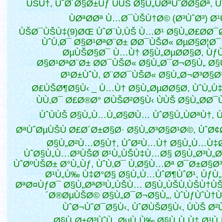
ÙŠÙ†, ÙˆØ´Ø§Ø±Ùƒ ÙÙŠ Ø§Ù„ÙØªÙˆØ­Ø§Øª, Ù
ÙØªØ­Øª Ù…Ø¯ÙŠÙ†Ø© (Ø³ÙˆØ³) Ø
ÙŠØ¯ÙŠÙ‡(9)ØŒ ÙˆØ¨Ù‚ÙŠ Ù…Ø¹ Ø§Ù„Ø£Ø­Ø¯
ÙˆÙ‚Ø¯ Ø§Ø¹ØªØ¨Ø± Ø­Ø¯ÙŠØ« ØµØ§Ø¦Ø¯
ØµÙŠØ§Ø¯ Ù…Ù† Ø§Ù„ØµØ­Ø§Ø­, Ù
Ø§Ø¹ØªØ¨Ø± Ø­Ø¯ÙŠØ« Ø§Ù„Ø¯Ø¬Ø§Ù„ Ø
Ø¹Ø±ÙˆÙ, Ø¨Ø­Ø¯ÙŠØ« Ø§Ù„Ø¬Ø³Ø§Ø
Ø£ÙŠØ¶Ø§Ù‹ _ Ù…Ù† Ø§Ù„ØµØ­Ø§Ø­, ÙˆÙ„Ù
ÙÙ‚Ø¯ Ø£Ø®Ø° Ø­ÙŠØ²Ø§Ù‹ ÙÙŠ Ø§Ù„Ø­Ø¯
ÙˆÙÙŠ Ø§Ù„Ù…Ù„Ø§Ø­Ù… ÙˆØ§Ù„ÙØªÙ†, Ù
ØªÙˆØµÙŠÙ Ø£Ø´Ø±Ø§Ø· Ø§Ù„Ø³Ø§Ø¹Ø©, ÙˆØ
Ø§Ù„Ø²Ù…Ø§Ù†, ÙˆØ²Ù…Ù† Ø§Ù„Ù…Ù‡
ÙˆØ§Ù„Ù…Ø³ÙŠØ­ Ø¹Ù„ÙŠÙ‡Ù…Ø§ Ø§Ù„Ø³Ù„
ÙˆØºÙŠØ± Ø°Ù„Ùƒ, ÙˆÙ‚Ø¯ Ù‚Ø§Ù…Øª Ø¯Ø±Ø§Ø
Ø¹Ù„Ù‰ Ù‡Ø°Ø§ Ø§Ù„Ù…ÙˆØ¶ÙˆØ¹, ÙƒÙ
ØªØ¤ÙƒØ¯ Ø§Ù„ØªØ³Ù„ÙŠÙ… Ø§Ù„ÙŠÙ‚ÙŠÙ†ÙŠ
´Ø®ØµÙŠØ© Ø§Ù„Ø¯Ø¬Ø§Ù„, ÙˆÙƒÙˆÙ†
ÙˆØ¬ÙˆØ¯Ø§Ù‹, ÙˆØ­ÙŠØ§Ù‹, ÙÙŠ Ø
Ø§Ù„Ø±Ø³ÙˆÙ„ ØµÙ„Ù‰ Ø§Ù„Ù„Ù‡ Ø¹Ù