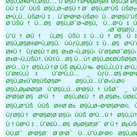
Ø§Ù„Ø¥Ø³Ù„Ø§Ù…, ÙˆØ§Ù†ØªØµØ§Ø± Ø§Ù„Ø¨Ø§
ÙÙ‡Ùˆ ÙÙŠ Ø§Ù„Ø¬Ø§Ù†Ø¨ Ø§Ù„Ø°ÙŠ ÙŠØ
ØªÙ„Ù…ÙŠØ¹Ù‡, ÙˆØªØºØ·ÙŠØ© Ù…Ø³Ø§ÙˆÙ
Ø¨ÙŠÙ†Ù…Ø§ Ø§Ù„Ø¯Ø¬Ø§Ù„
Ù…Ø¹Ù‡Ù
Ø¯Ø§Ø¦Ù…
ÙˆÙ†Ø­Ù† Ù„Ø§ ÙŠÙ‡Ù…Ù†Ø§ Ù‡
Ø§Ù„Ø§Ø®ØªÙ„Ø§Ù, ÙÙƒÙ„Ø§Ù‡Ù…Ø§ Ø³Ùˆ
Ø¥Ù† ÙƒØ§Ù†Ø§ Ø±Ø¬Ù„Ø§Ù‹ ÙˆØ§Ø­Ø¯Ø§Ù‹
Ø±Ø¬Ù„ÙŠÙ†, ÙÙ‡Ù…Ø§ Ù…Ù† Ø§Ù„Ø£Ø­ÙŠØ§Ø¡
Ø²Ù…Ù† Ø§Ù„Ù†Ø¨ÙŠ ØµÙ„Ù‰ Ø§Ù„Ù„Ù‡ Ø¹Ù
ÙˆØ¢Ù„Ù‡ ÙˆØ³Ù„Ù… _ ÙƒÙ…Ø§ ØªØ²
Ø§Ù„Ø±ÙˆØ§ÙŠØ§Øª Ø§Ù„Ù…ÙˆØ«Ù‚Ø© 
Ø§Ù„ØµØ­Ø§Ø­ ÙˆØ§Ù„Ù…Ø³Ø§Ù†ÙŠØ¯ _ Ùˆ
ØºØ§Ø¨Ø§ Ø¹Ù† Ø§Ù„Ø£Ù†Ø¸Ø§Ø±, ÙØ£
Ø§Ù„Ø°ÙŠ ÙÙŠ
Ø®Ø¨Ø± Ø§Ù„Ø¬Ø³Ø§Ø³Ø©, Ù
ÙƒØ§Ù† ØºØ§Ø¦Ø¨Ø§Ù‹ ÙÙŠ Ø²Ù…Ù† Ø§Ù„Ù
Ù†ÙØ³Ù‡, ÙˆØ£Ù…Ø§ ØµØ§Ø¦Ø¯ Ø¨Ù† ØµÙŠ
ÙÙ‚Ø¯ ØºØ§Ø¨ Ø¨Ø¹Ø¯ Ù…ÙˆÙ‚Ø¹Ø© Ø§Ù„Ø