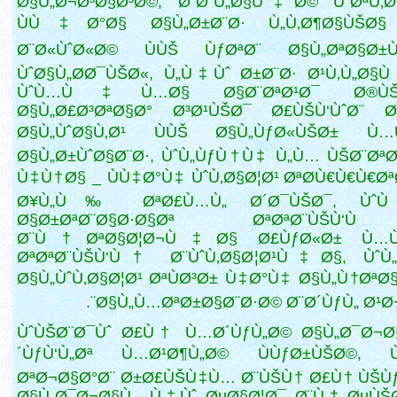
Ø§Ù„Ø¬Ø³Ø§Ø³Ø©, Ø¨Ø¨Ù„Ø§Ù‡Ø© ÙˆØªÙ‚Ø¨
ÙÙ‡Ø°Ø§ Ø§Ù„Ø±Ø¨Ø· Ù„Ù‚Ø¶Ø§ÙŠØ
Ø¨Ø«ÙˆØ«Ø© ÙÙŠ ÙƒØªØ¨ Ø§Ù„ØªØ§Ø±Ù
ÙˆØ§Ù„Ø­Ø¯ÙŠØ«, Ù„Ù‡Ùˆ Ø±Ø¨Ø· Ø¹Ù‚Ù„Ø§
ÙˆÙ…Ù‡Ù…Ø§ Ø§Ø¨ØªØ¹Ø¯ Ø®ÙŠØ
Ø§Ù„Ø£Ø³ØªØ§Ø° Ø³Ø¹ÙŠØ¯ Ø£ÙŠÙ‘ÙˆØ¨ 
Ø§Ù„ÙˆØ§Ù‚Ø¹ ÙÙŠ Ø§Ù„ÙƒØ«ÙŠØ± 
Ø§Ù„Ø±ÙˆØ§Ø¨Ø·, ÙˆÙ„ÙƒÙ†Ù‡ Ù„Ù… ÙŠØ¨ØªØ
Ù‡Ù†Ø§ _ ÙÙ‡Ø°Ù‡ ÙˆÙ‚Ø§Ø¦Ø¹ ØªØ­Ù€Ù€Ù€Ø
Ø¥Ù„Ù‰ ØªØ£Ù…Ù„ Ø´Ø¯ÙŠØ¯, Ùˆ
Ø§Ø±ØªØ¨Ø§Ø·Ø§Øª ØªØªØ¨ÙŠÙ
Ø¨Ù†ØªØ§Ø¦Ø¬Ù‡Ø§ Ø£ÙƒØ«Ø± Ù…
ØªØªØ¨ÙŠÙ‘Ù† Ø¨ÙˆÙ‚Ø§Ø¦Ø¹Ù‡Ø§, ÙˆÙ„
Ø§Ù„ÙˆÙ‚Ø§Ø¦Ø¹ ØªÙØ³Ø± Ù‡Ø°Ù‡ Ø§Ù„Ù†ØªØ
Ø§Ù„Ù…ØªØ±Ø§Ø¨Ø·Ø© Ø¨Ø´ÙƒÙ„ Ø¹Ø¬
ÙˆÙŠØ¨Ø¯Ùˆ Ø£Ù† Ù…Ø´ÙƒÙ„Ø© Ø§Ù„Ø¯Ø¬Ø§
´ÙƒÙ‘Ù„Øª Ù…Ø¹Ø¶Ù„Ø© ÙÙƒØ±ÙŠØ©, Ù
ØªØ¬Ø§Ø°Ø¨ Ø±Ø£ÙŠÙ‡Ù… Ø¨ÙŠÙ† Ø£Ù† ÙŠÙ
Ø§Ù„Ø¯Ø¬Ø§Ù„, Ù‡Ùˆ ØµØ§Ø¦Ø¯ Ø¨Ù† ØµÙŠ