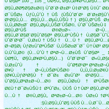
ÙˆØ§Øª 100 _ 105 _ ÙØ¶Ù„ Ø§Ù„Ø¥Ø³Ù„Ø§Ù… Ø
Ø§Ù„Ø­Ø¶Ø§Ø±Ø©) ÙˆØ¨Ø·Ø±Ø³ Ù‡Ø°Ø§ Ù‡Ùˆ
Ø£Ø
Ø¯ÙŠØ± ÙƒÙ„ÙˆÙ†ÙŠ (ÙŠÙˆØ´Ø¹ Ø¨Ø±Ø§Ùˆ
Ø¹Ø§Ù„Ù… Ø§Ù„Ù…ØµÙ„ÙŠÙ†) Ø§Ù„Ø°ÙŠ Ø±
Ù„Ù„Ø­Ø±Ø¨ Ø§Ù„ØµÙ„ÙŠØ¨ÙŠØ©, ÙˆØ¯ÙŠØ±Ù‡
Ø§Ù„Ø°ÙŠ Ø®Ø±Ø¬ Ø¬Ù…Ù
Ø§Ù„Ø¨Ø§Ø¨Ø§ÙˆØ§Øª Ø§Ù„Ø°ÙŠÙ† Ù‚Ø§Ø¯Ùˆ
ÙˆØ¨Ø¹Ø¯ Ù‚Ø±Ù†ÙŠÙ† Ù…Ù† Ø§Ù„Ø²Ù…Ø
Ø¬Ø§Ø¡ ÙƒØ±ÙˆØªÙŠØ´ Ù„ÙŠØ±Ø¯Ø¯ Ù†ÙØ³ Ø
Ù‚ÙˆÙ„Ø© (Ù…ÙˆÙ†ØªØ¬Ù…Ø±ÙŠ ÙˆØ§Øª _ 1
ÙØ¶Ù„ Ø§Ù„Ø¥Ø³Ù„Ø§Ù…) ÙˆØ¨Ø¹Ø¯ Ø«Ù„Ø
Ù‚Ø±ÙˆÙ† ÙˆØ¶Ø¹Øª ØªØ±Ø¬Ù
Ø¥Ù†Ø¬Ù„ÙŠØ²ÙŠØ© Ù„Ù„Ù‚Ø±Ø
(Ø¥Ù„ÙƒØ³Ø§Ù†Ø¯Ø± Ø±ÙˆØ³ Ø¹Ø§Ù… 1
ÙˆØ§Ù„ØªØ±Ø¬Ù…Ø© Ø§Ù„ÙØ±Ù†Ø³ÙŠ
Ø£Ù†Ø¯Ø±ÙŠÙ‡ Ø³ÙˆØ±, ÙÙŠ Ù†ÙØ³ Ø§Ù„Ø¹
Ù…Ù† Ø®Ù„Ø§Ù„ ØªØ±Ø¬Ù…Ø© ÙØ±Ù†Ø³
Ù‚Ø§Ù„ÙˆØ§ ÙÙŠ Ù…Ù‚Ø¯Ù…Øª