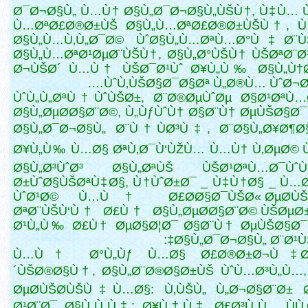
Ø¯Ø¬Ø§Ù„ Ù…Ù† Ø§Ù„Ø¯Ø¬Ø§Ù„ÙŠÙ†, Ù‡Ù… 
Ù…ØªØ£Ø®Ø±ÙŠ Ø§Ù„Ù…ØªØ£Ø®Ø±ÙŠÙ†, 
Ø§Ù„Ù…Ù‚Ù„Ø¯Ø© ÙˆØ§Ù„Ù…ØªÙ…Ø°Ù‡Ø¨
Ø§Ù„Ù…ØªØ¹ØµØ¨ÙŠÙ†, Ø§Ù„Ø°ÙŠÙ† ÙŠØªØ¨Ø
Ø¬ÙŠØ´ Ù…Ù† ÙŠØ¯Ø¹Ùˆ Ø¥Ù„Ù‰ Ø§Ù„Ù†Ø
ÙˆÙ‚ÙŠØ§Ø¯Ø§Øª Ù„Ø®Ù… ÙˆØ¬Ø°
ÙˆÙ„Ù„ØªÙ†ÙˆÙŠØ±, Ø¨Ø®ØµÙˆØµ Ø§Ø¹ØªÙ…
Ø§Ù„ØµØ­Ø§Ø¨Ø©, Ù„ÙƒÙˆÙ† Ø§Ø¨Ù† ØµÙŠØ§Ø¯
Ø§Ù„Ø¯Ø¬Ø§Ù„ Ø¨Ù†ÙØ³Ù‡, Ø¨Ø§Ù„Ø¥Ø¶Ø§
Ø¥Ù„Ù‰ Ù…Ø§ ØªÙ‚Ø¯Ù‘ÙŽÙ… Ù…Ù† Ù‚ØµØ© Ù
Ø§Ù„Ø³ÙˆØ³ Ø§Ù„ØªÙŠ ÙŠØ¹ØªÙ…Ø¯
Ø±ÙˆØ§ÙŠØªÙ‡Ø§, Ù†ÙˆØ±Ø¯ _ Ù‡Ù†Ø§ _ Ù
ÙˆØ¹Ø© Ù…Ù† Ø£Ø­Ø§Ø¯ÙŠØ« ØµØ­ÙŠØ
ØªØ¨ÙŠÙ‘Ù† Ø£Ù† Ø§Ù„ØµØ­Ø§Ø¨Ø© ÙŠØµØ±
Ø¹Ù„Ù‰ Ø£Ù†
ØµØ§Ø¦Ø¯ Ø§Ø¨Ù† ØµÙŠØ§Ø¯
Ø§Ù„Ø¯Ø¬Ø§Ù„ Ø¨Ø¹ÙŠ
Ù…Ù† Ø°Ù„Ùƒ Ù…Ø§ Ø£Ø®Ø±Ø¬Ù‡ Ø
´ÙŠØ®Ø§Ù†, Ø§Ù„Ø¨Ø®Ø§Ø±ÙŠ ÙˆÙ…Ø³Ù„Ù…,
ØµØ­ÙŠØ­ÙŠÙ‡Ù…Ø§: Ù‚ÙŠÙ„ Ù„Ø¬Ø§Ø¨Ø± 
Ø¹Ø¨Ø¯ Ø§Ù„Ù„Ù‡: Ø¥Ù†Ù‡ Ø£Ø³Ù„Ù…. ÙÙ‚