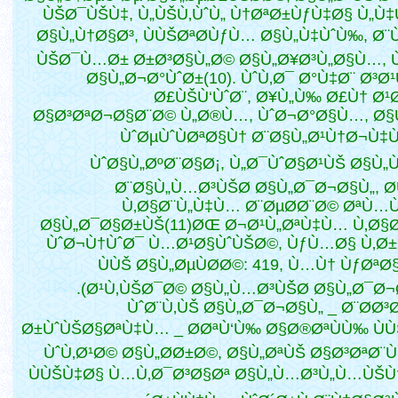
ÙŠØ¯ÙŠÙ‡, Ù„ÙŠÙ‚ÙˆÙ„ Ù†ØªØ±ÙƒÙ‡Ø§ Ù„Ù
Ø§Ù„Ù†Ø§Ø³, ÙÙŠØªØ­ÙƒÙ… Ø§Ù„Ù‡ÙˆÙ‰, Ø
ÙŠØ¯Ù…Ø± Ø±Ø³Ø§Ù„Ø© Ø§Ù„Ø¥Ø³Ù„Ø§Ù…,
Ø§Ù„Ø¬Ø°ÙˆØ±(10). ÙˆÙ‚Ø¯ Ø°Ù‡Ø¨ Ø³Ø
Ø£ÙŠÙ‘ÙˆØ¨, Ø¥Ù„Ù‰ Ø£Ù† Ø
Ø§Ø³ØªØ¬Ø§Ø¨Ø© Ù„Ø®Ù…, ÙˆØ¬Ø°Ø§Ù…, Ø
ÙˆØµÙˆÙØªØ§Ù† Ø¨Ø§Ù„Ø¹Ù†Ø¬Ù‡
ÙˆØ§Ù„ØºØ¨Ø§Ø¡, Ù„Ø¯ÙˆØ§Ø¹ÙŠ Ø§Ù„Ù
Ø¨Ø§Ù„Ù…Ø³ÙŠØ­ Ø§Ù„Ø¯Ø¬Ø§Ù„, Ø
Ù‚Ø§Ø¨Ù„Ù‡Ù… Ø¨ØµØ­Ø¨Ø© ØªÙ
Ø§Ù„Ø¯Ø§Ø±ÙŠ(11)ØŒ Ø¬Ø¹Ù„ØªÙ‡Ù… Ù‚Ø§
ÙˆØ¬Ù†ÙˆØ¯ Ù…Ø¹Ø§ÙˆÙŠØ©, ÙƒÙ…Ø§ Ù‚Ø
ÙÙŠ Ø§Ù„ØµÙØ­Ø©: 419, Ù…Ù† ÙƒØªØ
(Ø¹Ù‚ÙŠØ¯Ø© Ø§Ù„Ù…Ø³ÙŠØ­
Ø§Ù„Ø¯Ø¬Ø
ÙˆØ¨Ù‚ÙŠ Ø§Ù„Ø¯Ø¬Ø§Ù„ _ Ø¨Ø­Ø³
Ø±ÙˆÙŠØ§ØªÙ‡Ù… _ Ø­ØªÙ‘Ù‰ Ø§Ø®ØªÙÙ‰ Ù
ÙˆÙ‚Ø¹Ø© Ø§Ù„Ø­Ø±Ø©, Ø§Ù„ØªÙŠ Ø§Ø³ØªØ¨Ù
ÙÙŠÙ‡Ø§ Ù…Ù‚Ø¯Ø³Ø§Øª Ø§Ù„Ù…Ø³Ù„Ù…ÙŠÙ