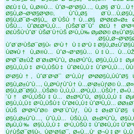
Ø£Ù‡Ù„ Ù„Ø®Ù… ÙˆØ¬Ø°Ø§Ù…, Ù„Ø§ Ø¨Ù…Ù†
Ø§Ù„Ø¬Ø³Ø§Ø³Ø©, ÙˆÙ„Ø§ Ø¨Ù…Ù‚Ø§Ù„
Ø§Ù„Ø¯Ø¬Ø§Ù„, Ø¨ÙŠÙ†Ù…Ø§ ØªØ£Ø«Ø± 
ÙŠÙ… ÙˆØ£Ø³Ù„Ù… (ÙŠØ¨Ø¯Ùˆ Ø£Ù† Ø³Ø¹
Ø£ÙŠÙ‘ÙˆØ¨ ÙŠØ¨Ù†ÙŠ Ø¹Ù„Ù‰ ØµØ­Ø© Ø±ÙˆØ
Ø§Ù„Ø¬Ø³Ø§Ø
ÙˆØ¨Ø¹ÙŠØ¯Ø§Ù‹ Ø¹Ù† Ù‡Ø°Ù‡ Ø§Ù„Ø±ÙˆØ§
ÙØ¥Ù† Ù„Ø®Ù… ÙˆØ¬Ø°Ø§Ù… Ù‡Ù… Ù…ÙŽ
ØºØ¯Ø±ÙŽ Ø¨Ø±Ø³ÙˆÙ„ Ø±Ø³ÙˆÙ„ Ø§Ù„Ù„Ù‡ Ø
Ø§Ù„Ù„Ù‡ Ø¹Ù„ÙŠÙ‡ ÙˆØ¢Ù„Ù‡ ÙˆØ³Ù„Ù…, Ù
Ø¹Ø§Ù†, ÙˆØ¨Ø¹Ø¯ Ø°Ù„Ùƒ ØªØ­Ø§Ù„ÙÙˆØ§
Ø§Ù„Ø±ÙˆÙ…, Ù„ØªÙƒÙˆÙ† Ù…Ø¹Ø±ÙƒØ© Ù…Ø
Ø§Ù„Ø¯Ø§Ù…ÙŠØ© Ù„Ù„Ù…Ø³Ù„Ù…ÙŠÙ†, Ø«Ù…
´Ù† Ø¹Ù„ÙŠÙ‡Ù… Ø±Ø³ÙˆÙ„ Ø§Ù„Ù„Ù‡ Øµ
Ø§Ù„Ù„Ù‡ Ø¹Ù„ÙŠÙ‡ ÙˆØ¢Ù„Ù‡ ÙˆØ³Ù„Ù… Ø­Ø±Ø
ÙÙŠ ØºØ²ÙˆØ© ØªØ¨ÙˆÙƒ, ÙÙ‡Ø±Ø¨ÙˆØ§ 
Ø§Ù„Ø±ÙˆÙ…, ÙˆÙ„Ù… ÙŠÙ„Ù‚ Ø±Ø³ÙˆÙ„ Ø§Ù
ØµÙ„Ù‰ Ø§Ù„Ù„Ù‡ Ø¹Ù„ÙŠÙ‡ ÙˆØ¢Ù„Ù‡ ÙˆØ
ÙƒÙŠØ¯Ø§Ù‹, ÙØ¹Ø§Ø¯, Ø«Ù…Ù‘ Ø¬Ù‡Ø² Ù